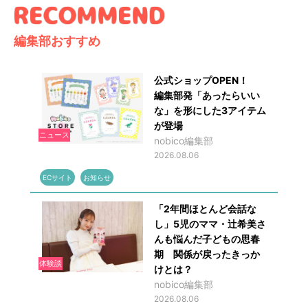
編集部おすすめ
公式ショップOPEN！
編集部発「あったらいい
な」を形にした3アイテム
が登場
ニュース
nobico編集部
2026.08.06
ECサイト
お知らせ
「2年間ほとんど会話な
し」5児のママ・辻希美さ
んも悩んだ子どもの思春
期 関係が戻ったきっか
体験談
けとは？
nobico編集部
2026.08.06