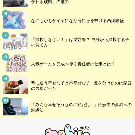
がわ水族館」の魅力
なにもかもがイヤになり海に身を投げる西郷隆盛
「挨拶しなさい！」は逆効果？ 自分から挨拶する子
の育て方
人気ゲームを完成へ導く責任者の仕事とは？
塾に通う幸せな子と不幸せな子…差を分けたのは家庭
の言葉だった
「みんな幸せそうなのに私だけ…」妊娠中の孤独への
対処法