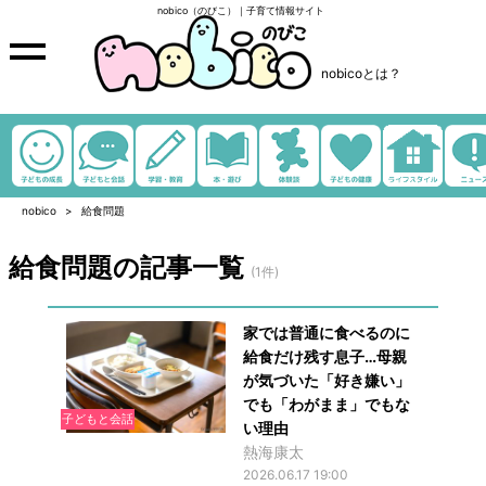
nobico（のびこ）｜子育て情報サイト
nobicoとは？
nobico
給食問題
給食問題の記事一覧
(1件)
家では普通に食べるのに
給食だけ残す息子…母親
が気づいた「好き嫌い」
でも「わがまま」でもな
子どもと会話
い理由
熱海康太
2026.06.17 19:00