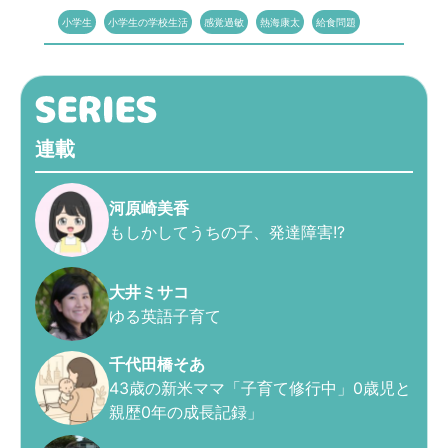
小学生
小学生の学校生活
感覚過敏
熱海康太
給食問題
連載
河原崎美香
もしかしてうちの子、発達障害!?
大井ミサコ
ゆる英語子育て
千代田橋そあ
43歳の新米ママ「子育て修行中」0歳児と
親歴0年の成長記録」