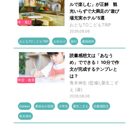
ルで楽しむ」が正解 観
光いらずで大満足の“遊び
場充実ホテル”5選
本・遊び
おとなTOこどもTRiP
2026.08.06
おとなTOこどもTRiP
お出かけ
旅行
書籍抜粋
読書感想文は「あなう
め」でできる！ 10分で作
文が完成するテンプレと
は？
学習・教育
青木伸生 (監修),粟生こず
え (著)
2026.08.06
Gakken
夏休みの宿題
小学生
粟生こずえ
読書感想文
青木伸生