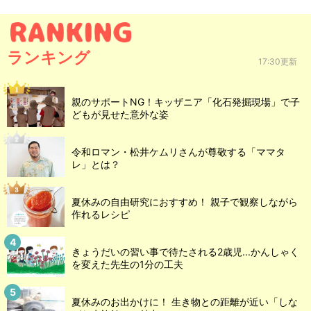
ランキング
17:30更新
親のサポートNG！キッザニア「化石発掘現場」で子
どもが見せた意外な姿
令和ロマン・松井ケムリさんが尊敬する「ママタ
レ」とは？
夏休みの自由研究におすすめ！ 親子で観察しながら
作れるレシピ
きょうだいの習い事で待たされる2歳児...かんしゃく
を変えた先生の1分の工夫
夏休みのお出かけに！ 生き物との距離が近い「しな