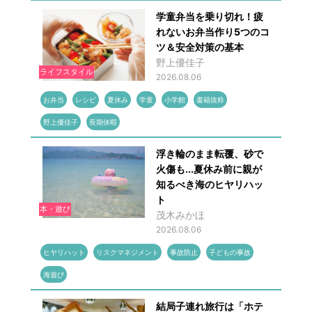
学童弁当を乗り切れ！疲
れないお弁当作り5つのコ
ツ＆安全対策の基本
野上優佳子
ライフスタイル
2026.08.06
お弁当
レシピ
夏休み
学童
小学館
書籍抜粋
野上優佳子
長期休暇
浮き輪のまま転覆、砂で
火傷も...夏休み前に親が
知るべき海のヒヤリハッ
ト
本・遊び
茂木みかほ
2026.08.06
ヒヤリハット
リスクマネジメント
事故防止
子どもの事故
海遊び
結局子連れ旅行は「ホテ