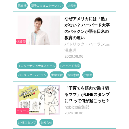
思春期
親子コミュニケーション
辻希美
なぜアメリカには「塾」
がない？ ハーバード大卒
のパックンが語る日米の
教育の違い
体験談
パトリック・ハーラン,吉
澤恵理
2026.08.06
インターナショナルスクール
ハーバード大学
パトリック・ハーラン
中学受験
吉澤恵理
小学生
「子育てを筋肉で乗り切
るママ」がLINEスタンプ
に!? って何が起こった？
nobico編集部
ニュース
2026.08.06
LINEスタンプ
お知らせ