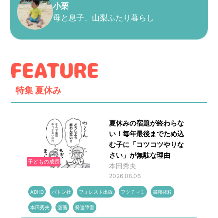
小栗
母と息子、山梨ふたり暮らし
特集
夏休み
夏休みの宿題が終わらな
い！毎年最後までため込
む子に「コツコツやりな
さい」が無駄な理由
子どもの成長
本田秀夫
2026.08.06
ADHD
バトン社
フォレスト出版
フクチマミ
書籍抜粋
本田秀夫
漫画
発達障害