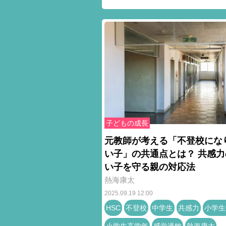
子どもの成長
元教師が考える「不登校にな
い子」の共通点とは？ 共感力
い子を守る親の対応法
熱海康太
2025.09.19 12:00
HSC
不登校
中学生
共感力
小学生