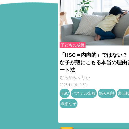
子どもの成長
「HSC＝内向的」ではない？
な子が殻にこもる本当の理由
ート法
むらかみりりか
2025.11.19 11:50
HSC
パステル出版
悩み相談
書籍
繊細な子