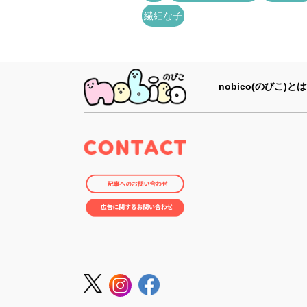
繊細な子
nobico(のびこ)とは