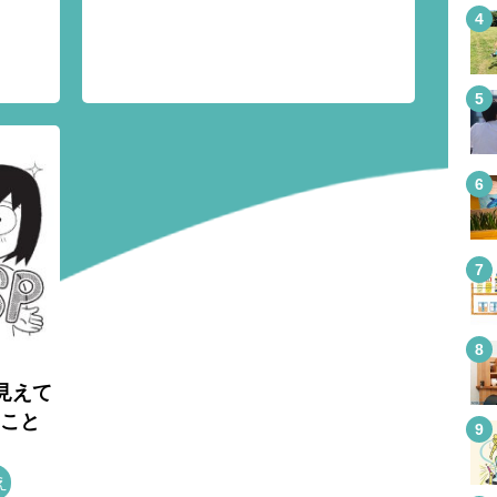
見えて
ること
え