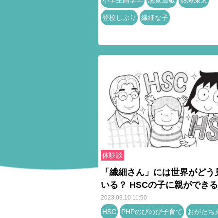
小学生高学年
感覚過敏
熱海康太
登校しぶり
繊細な子
体験談
「繊細さん」には世界がどう
いる？ HSCの子に親ができ
2023.09.10 11:50
HSC
PHPのびのび子育て
おがたち