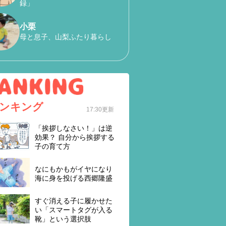
録」
小栗
母と息子、山梨ふたり暮らし
ンキング
17:30更新
「挨拶しなさい！」は逆
効果？ 自分から挨拶する
子の育て方
なにもかもがイヤになり
海に身を投げる西郷隆盛
すぐ消える子に履かせた
い「スマートタグが入る
靴」という選択肢