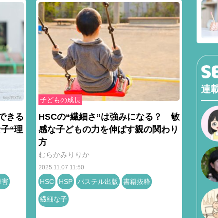
連
子どもの成長
きできる
HSCの“繊細さ”は強みになる？ 敏
子“理
感な子どもの力を伸ばす親の関わり
方
むらかみりりか
2025.11.07 11:50
障害
HSC
HSP
パステル出版
書籍抜粋
繊細な子