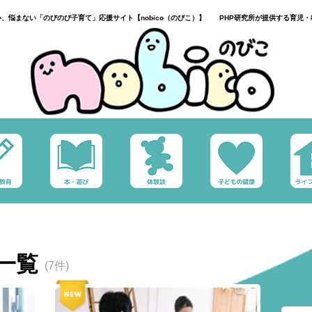
い、悩まない「のびのび子育て」応援サイト【nobico（のびこ）】 PHP研究所が提供する育児・
一覧
(7件)