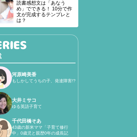
読書感想文は「あなう
め」でできる！ 10分で作
文が完成するテンプレと
は？
載
河原崎美香
もしかしてうちの子、発達障害!?
大井ミサコ
ゆる英語子育て
千代田橋そあ
43歳の新米ママ「子育て修行
中」0歳児と親歴0年の成長記