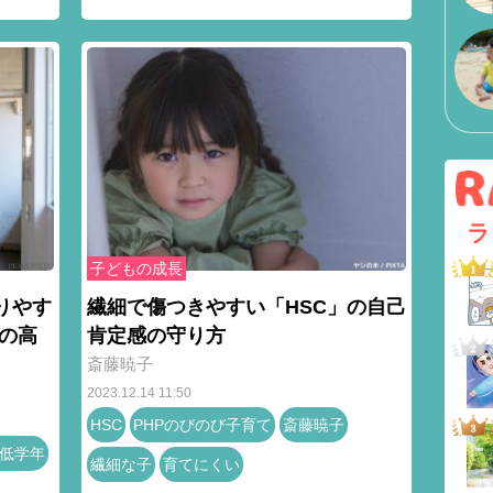
ラ
子どもの成長
りやす
繊細で傷つきやすい「HSC」の自己
の高
肯定感の守り方
斎藤暁子
2023.12.14 11:50
HSC
PHPのびのび子育て
斎藤暁子
低学年
繊細な子
育てにくい