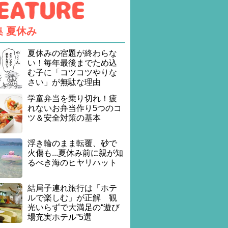
集
夏休み
夏休みの宿題が終わらな
い！毎年最後までため込
む子に「コツコツやりな
さい」が無駄な理由
学童弁当を乗り切れ！疲
れないお弁当作り5つのコ
ツ＆安全対策の基本
浮き輪のまま転覆、砂で
火傷も...夏休み前に親が知
るべき海のヒヤリハット
結局子連れ旅行は「ホテ
ルで楽しむ」が正解 観
光いらずで大満足の“遊び
場充実ホテル”5選