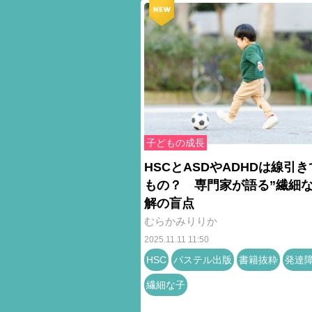
子どもの成長
HSCとASDやADHDは線引
もの？ 専門家が語る”繊細な
解の盲点
むらかみりりか
2025.11.11 11:50
HSC
パステル出版
書籍抜粋
発達
繊細な子