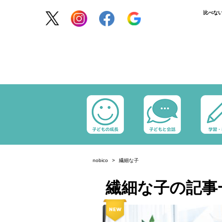
比べな
nobico
繊細な子
繊細な子の記事