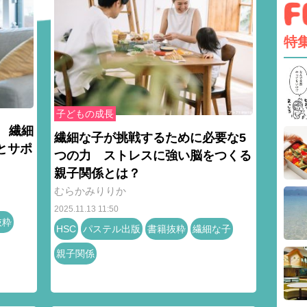
特
子どもの成長
 繊細
繊細な子が挑戦するために必要な5
とサポ
つの力 ストレスに強い脳をつくる
親子関係とは？
むらかみりりか
2025.11.13 11:50
抜粋
HSC
パステル出版
書籍抜粋
繊細な子
親子関係