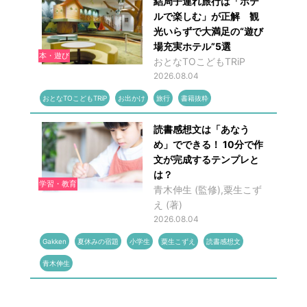
結局子連れ旅行は「ホテ
ルで楽しむ」が正解 観
光いらずで大満足の“遊び
場充実ホテル”5選
本・遊び
おとなTOこどもTRiP
2026.08.04
おとなTOこどもTRiP
お出かけ
旅行
書籍抜粋
読書感想文は「あなう
め」でできる！ 10分で作
文が完成するテンプレと
は？
学習・教育
青木伸生 (監修),粟生こず
え (著)
2026.08.04
Gakken
夏休みの宿題
小学生
粟生こずえ
読書感想文
青木伸生