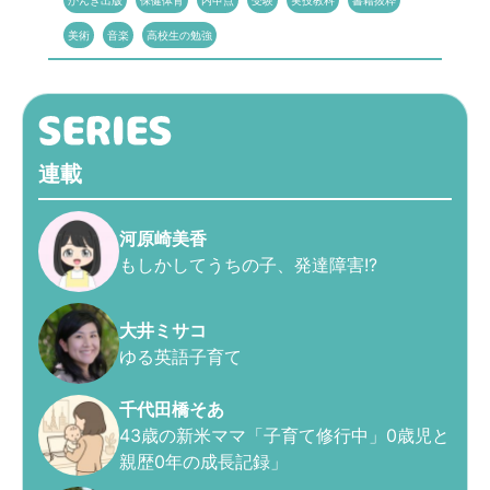
かんき出版
保健体育
内申点
受験
実技教科
書籍抜粋
美術
音楽
高校生の勉強
連載
河原崎美香
もしかしてうちの子、発達障害!?
大井ミサコ
ゆる英語子育て
千代田橋そあ
43歳の新米ママ「子育て修行中」0歳児と
親歴0年の成長記録」