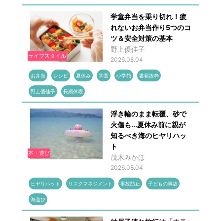
学童弁当を乗り切れ！疲
れないお弁当作り5つのコ
ツ＆安全対策の基本
野上優佳子
ライフスタイル
2026.08.04
お弁当
レシピ
夏休み
学童
小学館
書籍抜粋
野上優佳子
長期休暇
浮き輪のまま転覆、砂で
火傷も...夏休み前に親が
知るべき海のヒヤリハッ
ト
本・遊び
茂木みかほ
2026.08.04
ヒヤリハット
リスクマネジメント
事故防止
子どもの事故
海遊び