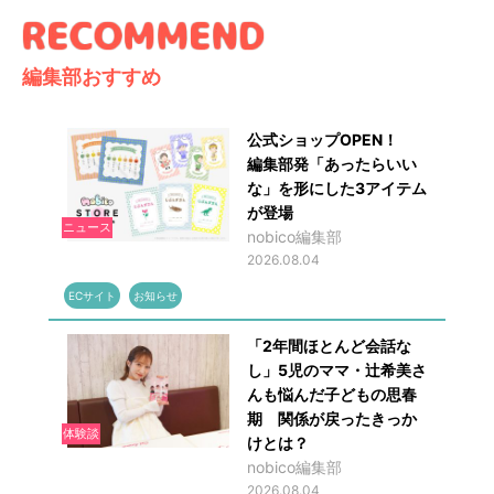
編集部おすすめ
公式ショップOPEN！
編集部発「あったらいい
な」を形にした3アイテム
が登場
ニュース
nobico編集部
2026.08.04
ECサイト
お知らせ
「2年間ほとんど会話な
し」5児のママ・辻希美さ
んも悩んだ子どもの思春
期 関係が戻ったきっか
体験談
けとは？
nobico編集部
2026.08.04