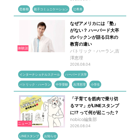
思春期
親子コミュニケーション
辻希美
なぜアメリカには「塾」
がない？ ハーバード大卒
のパックンが語る日米の
教育の違い
体験談
パトリック・ハーラン,吉
澤恵理
2026.08.04
インターナショナルスクール
ハーバード大学
パトリック・ハーラン
中学受験
吉澤恵理
小学生
「子育てを筋肉で乗り切
るママ」がLINEスタンプ
に!? って何が起こった？
nobico編集部
ニュース
2026.08.04
LINEスタンプ
お知らせ