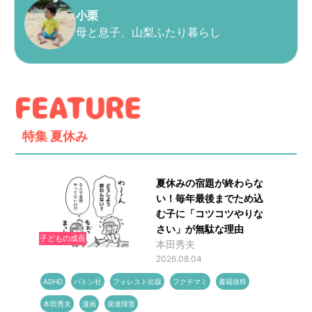
小栗
母と息子、山梨ふたり暮らし
特集
夏休み
夏休みの宿題が終わらな
い！毎年最後までため込
む子に「コツコツやりな
さい」が無駄な理由
子どもの成長
本田秀夫
2026.08.04
ADHD
バトン社
フォレスト出版
フクチマミ
書籍抜粋
本田秀夫
漫画
発達障害