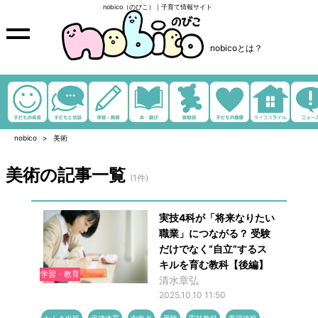
nobico（のびこ）｜子育て情報サイト
nobicoとは？
nobico
美術
美術の記事一覧
(1件)
実技4科が「将来なりたい
職業」につながる？ 受験
だけでなく“自立”するス
キルを育む教科【後編】
学習・教育
清水章弘
2025.10.10 11:50