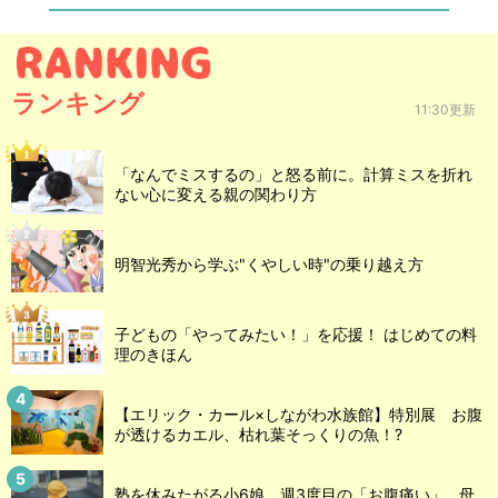
ランキング
11:30更新
「なんでミスするの」と怒る前に。計算ミスを折れ
ない心に変える親の関わり方
明智光秀から学ぶ"くやしい時"の乗り越え方
子どもの「やってみたい！」を応援！ はじめての料
理のきほん
【エリック・カール×しながわ水族館】特別展 お腹
が透けるカエル、枯れ葉そっくりの魚！?
塾を休みたがる小6娘、週3度目の「お腹痛い」…母