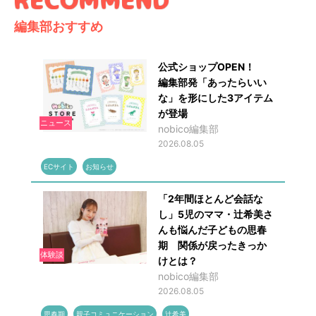
編集部おすすめ
公式ショップOPEN！
編集部発「あったらいい
な」を形にした3アイテム
が登場
ニュース
nobico編集部
2026.08.05
ECサイト
お知らせ
「2年間ほとんど会話な
し」5児のママ・辻希美さ
んも悩んだ子どもの思春
期 関係が戻ったきっか
体験談
けとは？
nobico編集部
2026.08.05
思春期
親子コミュニケーション
辻希美