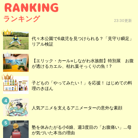
ランキング
23:30更新
代々木公園で6歳児を見つけられる？「見守り瞬足」
リアル検証
【エリック・カール×しながわ水族館】特別展 お腹
が透けるカエル、枯れ葉そっくりの魚！?
子どもの「やってみたい！」を応援！ はじめての料
理のきほん
人気アニメを支えるアニメーターの意外な素顔
塾を休みたがる小6娘、週3度目の「お腹痛い」…母
が気づいた本当の理由