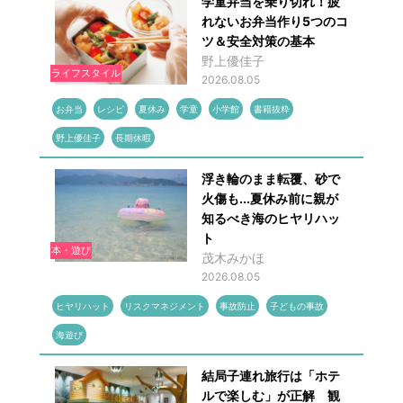
学童弁当を乗り切れ！疲
れないお弁当作り5つのコ
ツ＆安全対策の基本
野上優佳子
ライフスタイル
2026.08.05
お弁当
レシピ
夏休み
学童
小学館
書籍抜粋
野上優佳子
長期休暇
浮き輪のまま転覆、砂で
火傷も...夏休み前に親が
知るべき海のヒヤリハッ
ト
本・遊び
茂木みかほ
2026.08.05
ヒヤリハット
リスクマネジメント
事故防止
子どもの事故
海遊び
結局子連れ旅行は「ホテ
ルで楽しむ」が正解 観