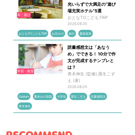
光いらずで大満足の“遊び
場充実ホテル”5選
本・遊び
おとなTOこどもTRiP
2026.08.05
おとなTOこどもTRiP
お出かけ
旅行
書籍抜粋
読書感想文は「あなう
め」でできる！ 10分で作
文が完成するテンプレと
は？
学習・教育
青木伸生 (監修),粟生こず
え (著)
2026.08.05
Gakken
夏休みの宿題
小学生
粟生こずえ
読書感想文
青木伸生