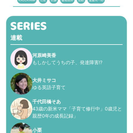
KADOKAWA
出産
妊娠
書籍抜粋
胎動
遠藤周一郎
連載
河原崎美香
もしかしてうちの子、発達障害!?
大井ミサコ
ゆる英語子育て
千代田橋そあ
43歳の新米ママ「子育て修行中」0歳児と
親歴0年の成長記録」
小栗