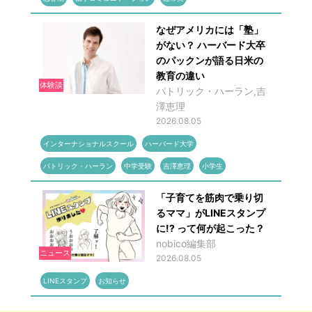
なぜアメリカには「塾」
がない？ ハーバード大卒
のパックンが語る日米の
教育の違い
体験談
パトリック・ハーラン,吉
澤恵理
2026.08.05
インターナショナルスクール
ハーバード大学
パトリック・ハーラン
中学受験
吉澤恵理
小学生
「子育てを筋肉で乗り切
るママ」がLINEスタンプ
に!? って何が起こった？
nobico編集部
ニュース
2026.08.05
LINEスタンプ
お知らせ