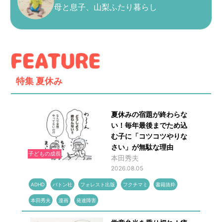
母と息子、山梨ふたり暮らし
特集
夏休み
夏休みの宿題が終わらな
い！毎年最後までため込
む子に「コツコツやりな
さい」が無駄な理由
子どもの成長
本田秀夫
2026.08.05
ADHD
バトン社
フォレスト出版
フクチマミ
書籍抜粋
本田秀夫
漫画
発達障害