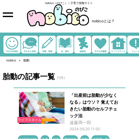
nobico（のびこ）｜子育て情報サイト
nobicoとは？
nobico
胎動
胎動の記事一覧
(1件)
「出産前は胎動が少なく
なる」はウソ？ 覚えてお
きたい胎動のセルフチェ
ック法
ライフスタイル
遠藤周一郎
2024.09.20 11:50