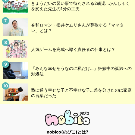
きょうだいの習い事で待たされる2歳児...かんしゃく
を変えた先生の1分の工夫
令和ロマン・松井ケムリさんが尊敬する「ママタ
レ」とは？
人気ゲームを完成へ導く責任者の仕事とは？
「みんな幸せそうなのに私だけ…」妊娠中の孤独への
対処法
塾に通う幸せな子と不幸せな子…差を分けたのは家庭
の言葉だった
nobico(のびこ)とは?