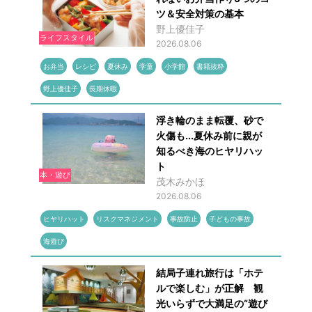
ツ＆安全対策の基本
野上優佳子
ライフスタイル
2026.08.06
お弁当
レシピ
夏休み
学童
小学館
書籍抜粋
野上優佳子
長期休暇
浮き輪のまま転覆、砂で
火傷も...夏休み前に親が
知るべき海のヒヤリハッ
ト
本・遊び
茂木みかほ
2026.08.06
ヒヤリハット
リスクマネジメント
事故防止
子どもの事故
海遊び
結局子連れ旅行は「ホテ
ルで楽しむ」が正解 観
光いらずで大満足の“遊び