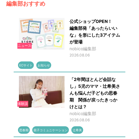
編集部おすすめ
公式ショップOPEN！
編集部発「あったらいい
な」を形にした3アイテム
が登場
ニュース
nobico編集部
2026.08.06
ECサイト
お知らせ
「2年間ほとんど会話な
し」5児のママ・辻希美さ
んも悩んだ子どもの思春
期 関係が戻ったきっか
体験談
けとは？
nobico編集部
2026.08.06
思春期
親子コミュニケーション
辻希美