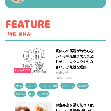
特集
夏休み
夏休みの宿題が終わらな
い！毎年最後までため込
む子に「コツコツやりな
さい」が無駄な理由
子どもの成長
本田秀夫
2026.08.06
ADHD
バトン社
フォレスト出版
フクチマミ
書籍抜粋
本田秀夫
漫画
発達障害
学童弁当を乗り切れ！疲
れないお弁当作り5つのコ