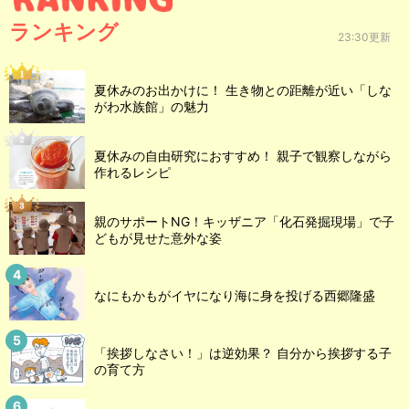
ランキング
23:30更新
夏休みのお出かけに！ 生き物との距離が近い「しな
がわ水族館」の魅力
夏休みの自由研究におすすめ！ 親子で観察しながら
作れるレシピ
親のサポートNG！キッザニア「化石発掘現場」で子
どもが見せた意外な姿
なにもかもがイヤになり海に身を投げる西郷隆盛
「挨拶しなさい！」は逆効果？ 自分から挨拶する子
の育て方