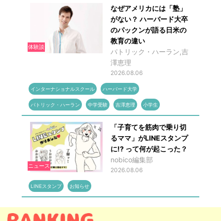
なぜアメリカには「塾」
がない？ ハーバード大卒
のパックンが語る日米の
教育の違い
体験談
パトリック・ハーラン,吉
澤恵理
2026.08.06
インターナショナルスクール
ハーバード大学
パトリック・ハーラン
中学受験
吉澤恵理
小学生
「子育てを筋肉で乗り切
るママ」がLINEスタンプ
に!? って何が起こった？
nobico編集部
ニュース
2026.08.06
LINEスタンプ
お知らせ