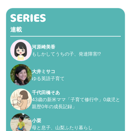
連載
河原崎美香
もしかしてうちの子、発達障害!?
大井ミサコ
ゆる英語子育て
千代田橋そあ
43歳の新米ママ「子育て修行中」0歳児と
親歴0年の成長記録」
小栗
母と息子、山梨ふたり暮らし