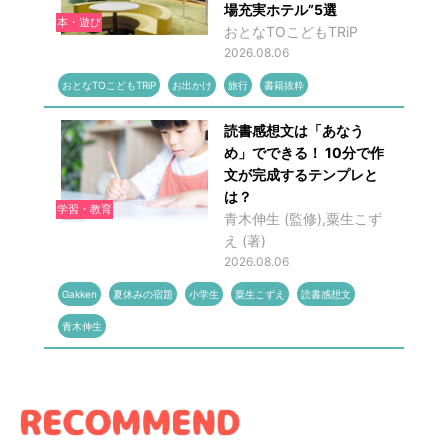
場充実ホテル”5選
本・遊び
おとなTOこどもTRiP
2026.08.06
おとなTOこどもTRiP
お出かけ
旅行
書籍抜粋
読書感想文は「あなう
め」でできる！ 10分で作
文が完成するテンプレと
は？
学習・教育
青木伸生 (監修),粟生こず
え (著)
2026.08.06
Gakken
夏休みの宿題
小学生
粟生こずえ
読書感想文
青木伸生