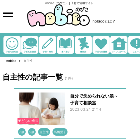
nobico（のびこ）｜子育て情報サイト
nobicoとは？
nobico
自主性
自主性の記事一覧
(1件)
自分で決められない娘～
子育て相談室
2023.03.24 21:14
子どもの成長
8歳
9歳
自主性
高橋愛子