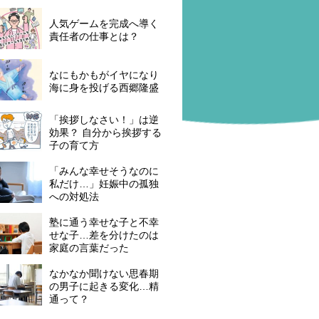
人気ゲームを完成へ導く
責任者の仕事とは？
なにもかもがイヤになり
海に身を投げる西郷隆盛
「挨拶しなさい！」は逆
効果？ 自分から挨拶する
子の育て方
「みんな幸せそうなのに
私だけ…」妊娠中の孤独
への対処法
塾に通う幸せな子と不幸
せな子…差を分けたのは
家庭の言葉だった
なかなか聞けない思春期
の男子に起きる変化…精
通って？