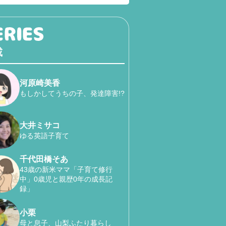
載
河原崎美香
もしかしてうちの子、発達障害!?
大井ミサコ
ゆる英語子育て
千代田橋そあ
43歳の新米ママ「子育て修行
中」0歳児と親歴0年の成長記
録」
小栗
母と息子、山梨ふたり暮らし