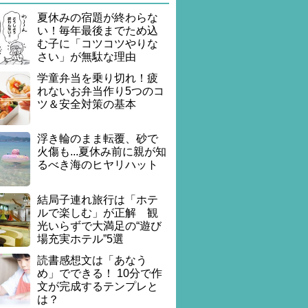
夏休みの宿題が終わらな
い！毎年最後までため込
む子に「コツコツやりな
さい」が無駄な理由
学童弁当を乗り切れ！疲
れないお弁当作り5つのコ
ツ＆安全対策の基本
浮き輪のまま転覆、砂で
火傷も...夏休み前に親が知
るべき海のヒヤリハット
結局子連れ旅行は「ホテ
ルで楽しむ」が正解 観
光いらずで大満足の“遊び
場充実ホテル”5選
読書感想文は「あなう
め」でできる！ 10分で作
文が完成するテンプレと
は？