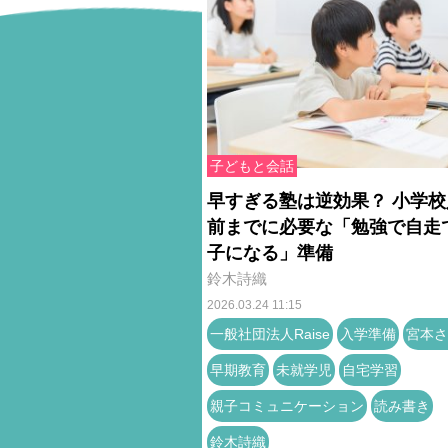
子どもと会話
早すぎる塾は逆効果？ 小学校
前までに必要な「勉強で自走
子になる」準備
鈴木詩織
2026.03.24 11:15
一般社団法人Raise
入学準備
宮本さ
早期教育
未就学児
自宅学習
親子コミュニケーション
読み書き
鈴木詩織