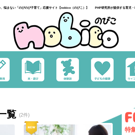
い、悩まない「のびのび子育て」応援サイト【nobico（のびこ）】 PHP研究所が提供する育児・
一覧
(2件)
特