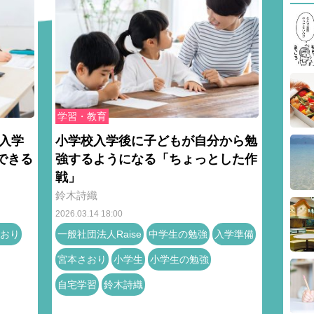
学習・教育
入学
小学校入学後に子どもが自分から勉
できる
強するようになる「ちょっとした作
戦」
鈴木詩織
2026.03.14 18:00
おり
一般社団法人Raise
中学生の勉強
入学準備
宮本さおり
小学生
小学生の勉強
自宅学習
鈴木詩織