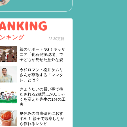
ンキング
23:30更新
親のサポートNG！キッザ
ニア「化石発掘現場」で
子どもが見せた意外な姿
令和ロマン・松井ケムリ
さんが尊敬する「ママタ
レ」とは？
きょうだいの習い事で待
たされる2歳児...かんしゃ
くを変えた先生の1分の工
夫
夏休みの自由研究におす
すめ！ 親子で観察しなが
ら作れるレシピ