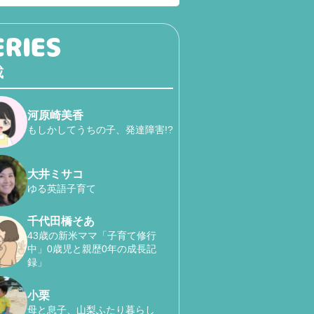
載
河原崎美香
もしかしてうちの子、発達障害!?
大井ミサコ
ゆる英語子育て
千代田橋そあ
43歳の新米ママ「子育て修行
中」0歳児と親歴0年の成長記
録」
小栗
母と息子、山梨ふたり暮らし