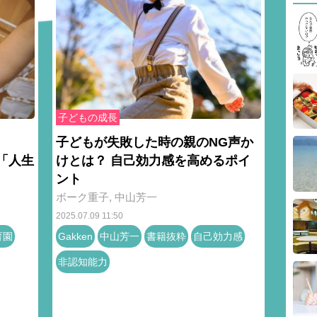
子どもの成長
園
子どもが失敗した時の親のNG声か
つ「人生
けとは？ 自己効力感を高めるポイ
ント
ボーク重子
,
中山芳一
2025.07.09 11:50
育園
Gakken
中山芳一
書籍抜粋
自己効力感
非認知能力