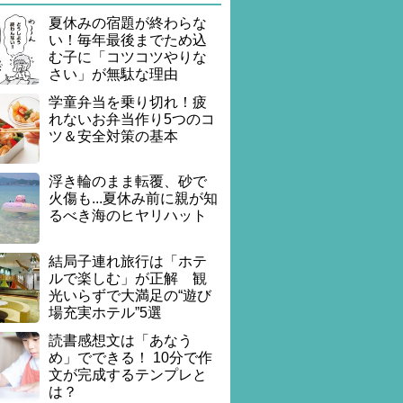
夏休みの宿題が終わらな
い！毎年最後までため込
む子に「コツコツやりな
さい」が無駄な理由
学童弁当を乗り切れ！疲
れないお弁当作り5つのコ
ツ＆安全対策の基本
浮き輪のまま転覆、砂で
火傷も...夏休み前に親が知
るべき海のヒヤリハット
結局子連れ旅行は「ホテ
ルで楽しむ」が正解 観
光いらずで大満足の“遊び
場充実ホテル”5選
読書感想文は「あなう
め」でできる！ 10分で作
文が完成するテンプレと
は？