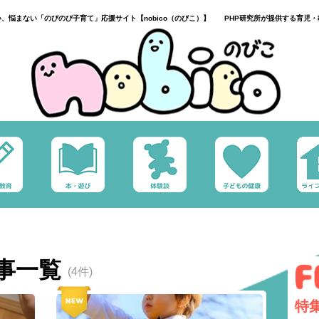
い、悩まない「のびのび子育て」応援サイト【nobico（のびこ）】 PHP研究所が提供する育児・
事一覧
(4件)
特