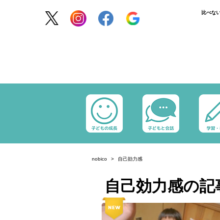
比べな
nobico
自己効力感
自己効力感の記