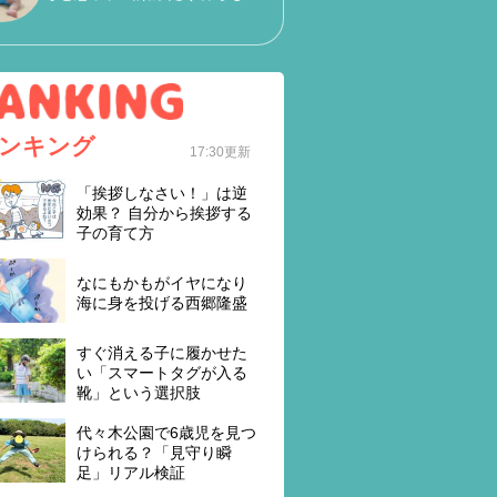
ンキング
17:30更新
「挨拶しなさい！」は逆
効果？ 自分から挨拶する
子の育て方
なにもかもがイヤになり
海に身を投げる西郷隆盛
すぐ消える子に履かせた
い「スマートタグが入る
靴」という選択肢
代々木公園で6歳児を見つ
けられる？「見守り瞬
足」リアル検証