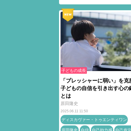
子どもの成長
「プレッシャーに弱い」を克
子どもの自信を引き出す心の
とは
原田隆史
2025.06.11 11:50
ディスカヴァー・トゥエンティワン
原田隆史
自信
自己効力感
自己肯