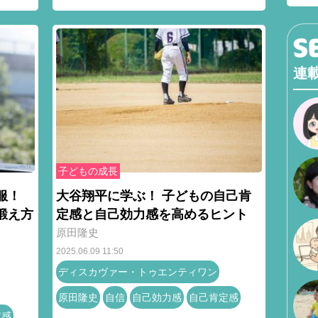
連
子どもの成長
服！
大谷翔平に学ぶ！ 子どもの自己肯
鍛え方
定感と自己効力感を高めるヒント
原田隆史
2025.06.09 11:50
ディスカヴァー・トゥエンティワン
原田隆史
自信
自己効力感
自己肯定感
定感