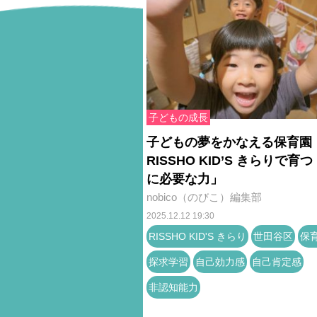
子どもの成長
子どもの夢をかなえる保育
RISSHO KID’S きらりで育
に必要な力」
nobico（のびこ）編集部
2025.12.12 19:30
RISSHO KID'S きらり
世田谷区
保
探求学習
自己効力感
自己肯定感
非認知能力