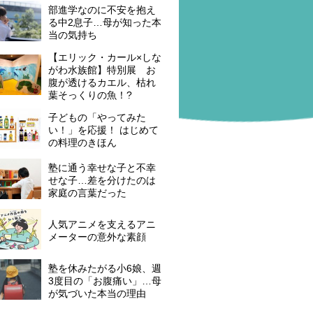
部進学なのに不安を抱え
る中2息子…母が知った本
当の気持ち
【エリック・カール×しな
がわ水族館】特別展 お
腹が透けるカエル、枯れ
葉そっくりの魚！?
子どもの「やってみた
い！」を応援！ はじめて
の料理のきほん
塾に通う幸せな子と不幸
せな子…差を分けたのは
家庭の言葉だった
人気アニメを支えるアニ
メーターの意外な素顔
塾を休みたがる小6娘、週
3度目の「お腹痛い」…母
が気づいた本当の理由