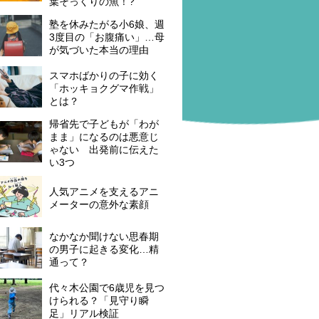
葉そっくりの魚！?
塾を休みたがる小6娘、週
3度目の「お腹痛い」…母
が気づいた本当の理由
スマホばかりの子に効く
「ホッキョクグマ作戦」
とは？
帰省先で子どもが「わが
まま」になるのは悪意じ
ゃない 出発前に伝えた
い3つ
人気アニメを支えるアニ
メーターの意外な素顔
なかなか聞けない思春期
の男子に起きる変化…精
通って？
代々木公園で6歳児を見つ
けられる？「見守り瞬
足」リアル検証