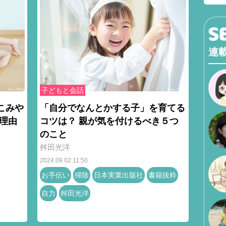
連
子どもと会話
こみや
「自分でなんとかする子」を育てる
る理由
コツは？ 親が気を付けるべき５つ
のこと
舛田光洋
2024.09.02 11:50
お手伝い
掃除
日本実業出版社
書籍抜粋
自力
舛田光洋