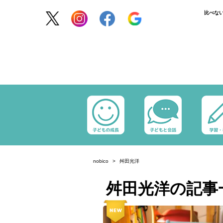
比べな
nobico
舛田光洋
舛田光洋の記事