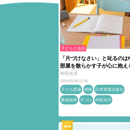
子どもと会話
「片づけなさい」と叱るのは
部屋を散らかす子が心に抱え
舛田光洋
2024.09.09 11:50
子ども部屋
掃除
日本実業出版社
書籍抜粋
片づけ
舛田光洋