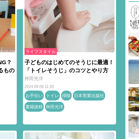
ライフスタイル
NG？
子どものはじめてのそうじに最適！
るもの
「トイレそうじ」のコツとやり方
舛田光洋
2024.09.06 11:50
お手伝い
トイレ
掃除
日本実業出版社
書籍抜粋
舛田光洋