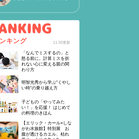
ンキング
11:30更新
「なんでミスするの」と
怒る前に。計算ミスを折
れない心に変える親の関
わり方
明智光秀から学ぶ"くやし
い時"の乗り越え方
子どもの「やってみた
い！」を応援！ はじめて
の料理のきほん
【エリック・カール×しな
がわ水族館】特別展 お
腹が透けるカエル、枯れ