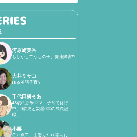
載
河原崎美香
もしかしてうちの子、発達障害!?
大井ミサコ
ゆる英語子育て
千代田橋そあ
43歳の新米ママ「子育て修行
中」0歳児と親歴0年の成長記
録」
小栗
母と息子、山梨ふたり暮らし