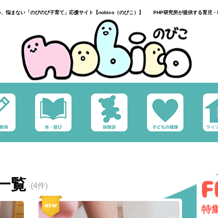
い、悩まない「のびのび子育て」応援サイト【nobico（のびこ）】 PHP研究所が提供する育児・
一覧
(4件)
特