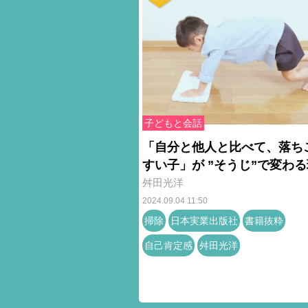
子どもと会話
「自分と他人と比べて、落ち
すい子」が ”そうじ”で変わ
舛田光洋
2024.09.04 11:50
掃除
日本実業出版社
書籍抜粋
自己肯定感
舛田光洋