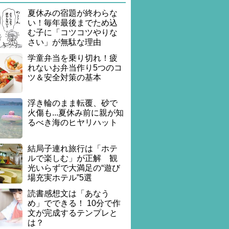
夏休みの宿題が終わらな
い！毎年最後までため込
む子に「コツコツやりな
さい」が無駄な理由
学童弁当を乗り切れ！疲
れないお弁当作り5つのコ
ツ＆安全対策の基本
浮き輪のまま転覆、砂で
火傷も...夏休み前に親が知
るべき海のヒヤリハット
結局子連れ旅行は「ホテ
ルで楽しむ」が正解 観
光いらずで大満足の“遊び
場充実ホテル”5選
読書感想文は「あなう
め」でできる！ 10分で作
文が完成するテンプレと
は？