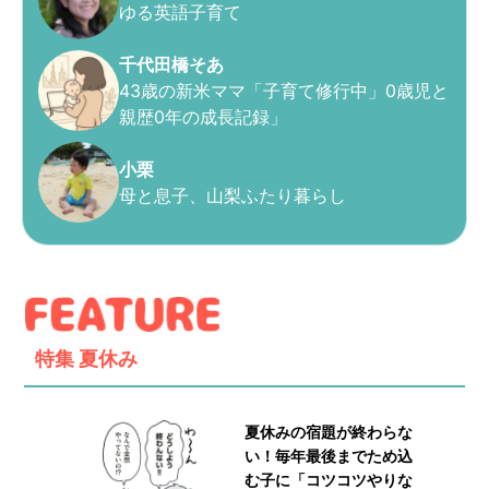
ゆる英語子育て
千代田橋そあ
43歳の新米ママ「子育て修行中」0歳児と
親歴0年の成長記録」
小栗
母と息子、山梨ふたり暮らし
特集
夏休み
夏休みの宿題が終わらな
い！毎年最後までため込
む子に「コツコツやりな