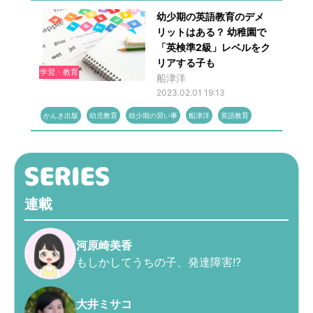
幼少期の英語教育のデメ
リットはある？ 幼稚園で
「英検準2級」レベルをク
リアする子も
学習・教育
船津洋
2023.02.01 19:13
かんき出版
幼児教育
幼少期の習い事
船津洋
英語教育
連載
河原崎美香
もしかしてうちの子、発達障害!?
大井ミサコ