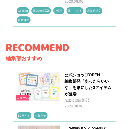
2026.08.06
Gakken
夏休みの宿題
小学生
粟生こずえ
読書感想文
青木伸生
編集部おすすめ
公式ショップOPEN！
編集部発「あったらいい
な」を形にした3アイテム
が登場
ニュース
nobico編集部
2026.08.06
ECサイト
お知らせ
「2年間ほとんど会話な