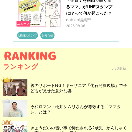
「子育てを筋肉で乗り切
るママ」がLINEスタンプ
に!? って何が起こった？
nobico編集部
ニュース
2026.08.06
LINEスタンプ
お知らせ
ランキング
5:30更新
親のサポートNG！キッザニア「化石発掘現場」で子
どもが見せた意外な姿
令和ロマン・松井ケムリさんが尊敬する「ママタ
レ」とは？
きょうだいの習い事で待たされる2歳児...かんしゃく