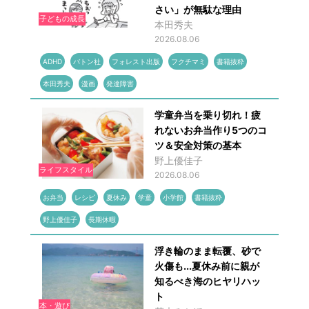
さい」が無駄な理由
子どもの成長
本田秀夫
2026.08.06
ADHD
バトン社
フォレスト出版
フクチマミ
書籍抜粋
本田秀夫
漫画
発達障害
学童弁当を乗り切れ！疲
れないお弁当作り5つのコ
ツ＆安全対策の基本
野上優佳子
ライフスタイル
2026.08.06
お弁当
レシピ
夏休み
学童
小学館
書籍抜粋
野上優佳子
長期休暇
浮き輪のまま転覆、砂で
火傷も...夏休み前に親が
知るべき海のヒヤリハッ
ト
本・遊び