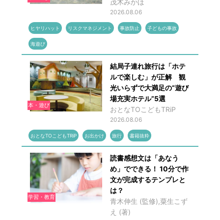
茂木みかほ
2026.08.06
ヒヤリハット
リスクマネジメント
事故防止
子どもの事故
海遊び
結局子連れ旅行は「ホテ
ルで楽しむ」が正解 観
光いらずで大満足の“遊び
場充実ホテル”5選
本・遊び
おとなTOこどもTRiP
2026.08.06
おとなTOこどもTRiP
お出かけ
旅行
書籍抜粋
読書感想文は「あなう
め」でできる！ 10分で作
文が完成するテンプレと
は？
学習・教育
青木伸生 (監修),粟生こず
え (著)