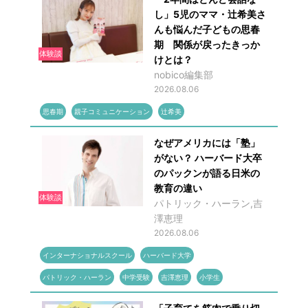
し」5児のママ・辻希美さ
んも悩んだ子どもの思春
期 関係が戻ったきっか
体験談
けとは？
nobico編集部
2026.08.06
思春期
親子コミュニケーション
辻希美
なぜアメリカには「塾」
がない？ ハーバード大卒
のパックンが語る日米の
教育の違い
体験談
パトリック・ハーラン,吉
澤恵理
2026.08.06
インターナショナルスクール
ハーバード大学
パトリック・ハーラン
中学受験
吉澤恵理
小学生