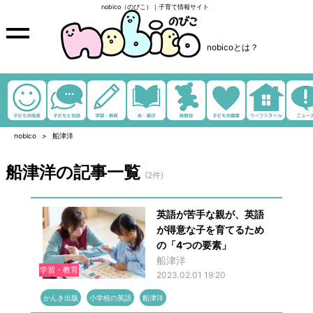
nobico（のびこ）｜子育て情報サイト
nobicoとは？
nobico
船津洋
船津洋の記事一覧
(2件)
英語が苦手な親が、英語
が得意な子を育てるため
の「4つの要素」
船津洋
学習・教育
2023.02.01 19:20
かんき出版
小学校の英語
船津洋