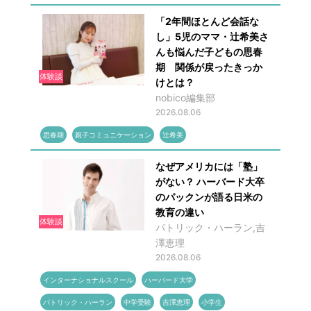
「2年間ほとんど会話な
し」5児のママ・辻希美さ
んも悩んだ子どもの思春
期 関係が戻ったきっか
体験談
けとは？
nobico編集部
2026.08.06
思春期
親子コミュニケーション
辻希美
なぜアメリカには「塾」
がない？ ハーバード大卒
のパックンが語る日米の
教育の違い
体験談
パトリック・ハーラン,吉
澤恵理
2026.08.06
インターナショナルスクール
ハーバード大学
パトリック・ハーラン
中学受験
吉澤恵理
小学生