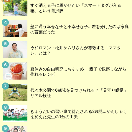
すぐ消える子に履かせたい「スマートタグが入る
靴」という選択肢
塾に通う幸せな子と不幸せな子…差を分けたのは家庭
の言葉だった
令和ロマン・松井ケムリさんが尊敬する「ママタ
レ」とは？
夏休みの自由研究におすすめ！ 親子で観察しながら
作れるレシピ
代々木公園で6歳児を見つけられる？「見守り瞬足」
リアル検証
きょうだいの習い事で待たされる2歳児...かんしゃく
を変えた先生の1分の工夫