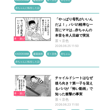
KADOKAWA
書籍抜粋
茶々京色
赤ちゃん
赤ちゃんに転生した話
「やっぱり母乳がいいん
だよ！」パパの軽率な一
言にママは…赤ちゃんの
本音を本人目線で実況
本・遊び
茶々京色
2026.06.25 11:50
KADOKAWA
書籍抜粋
茶々京色
赤ちゃん
赤ちゃんに転生した話
チャイルドシートはなぜ
後ろ向き？第一子を迎え
るパパが「怖い動画」で
本・遊び
知った衝撃の事実
茶々京色
2026.06.23 11:50