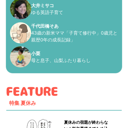
大井ミサコ
ゆる英語子育て
千代田橋そあ
43歳の新米ママ「子育て修行中」0歳児と
親歴0年の成長記録」
小栗
母と息子、山梨ふたり暮らし
特集
夏休み
夏休みの宿題が終わらな