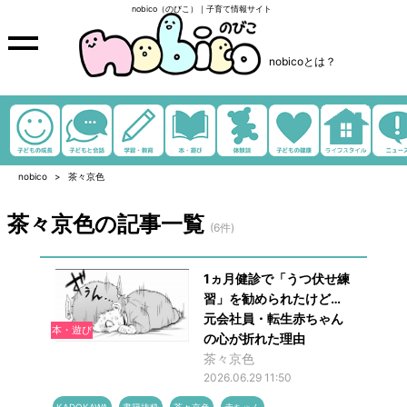
nobico（のびこ）｜子育て情報サイト
nobicoとは？
nobico
茶々京色
茶々京色の記事一覧
(6件)
1ヵ月健診で「うつ伏せ練
習」を勧められたけど…
元会社員・転生赤ちゃん
本・遊び
の心が折れた理由
茶々京色
2026.06.29 11:50