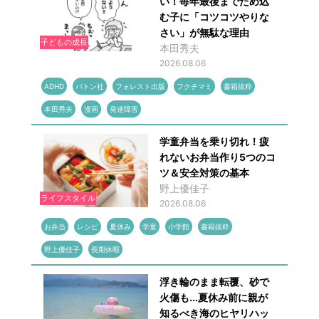
い！毎年最後までため込
む子に「コツコツやりな
さい」が無駄な理由
子どもの成長
本田秀夫
2026.08.06
ADHD
バトン社
フォレスト出版
フクチマミ
書籍抜粋
本田秀夫
漫画
発達障害
学童弁当を乗り切れ！疲
れないお弁当作り5つのコ
ツ＆安全対策の基本
野上優佳子
ライフスタイル
2026.08.06
お弁当
レシピ
夏休み
学童
小学館
書籍抜粋
野上優佳子
長期休暇
浮き輪のまま転覆、砂で
火傷も...夏休み前に親が
知るべき海のヒヤリハッ