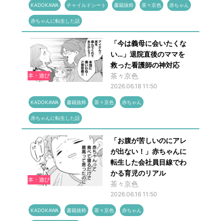
KADOKAWA
チャイルドシート
書籍抜粋
茶々京色
赤ちゃん
赤ちゃんに転生した話
「今は義母に会いたくな
い…」退院直後のママを
救った看護師の神対応
茶々京色
本・遊び
2026.06.18 11:50
KADOKAWA
書籍抜粋
茶々京色
赤ちゃん
赤ちゃんに転生した話
「お腹が苦しいのにアレ
が出ない！」赤ちゃんに
転生した会社員目線でわ
かる育児のリアル
本・遊び
茶々京色
2026.06.16 11:50
KADOKAWA
書籍抜粋
茶々京色
赤ちゃん