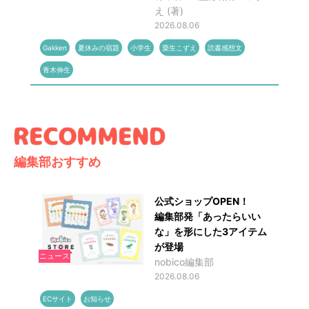
え (著)
2026.08.06
Gakken
夏休みの宿題
小学生
粟生こずえ
読書感想文
青木伸生
編集部おすすめ
公式ショップOPEN！
編集部発「あったらいい
な」を形にした3アイテム
が登場
ニュース
nobico編集部
2026.08.06
ECサイト
お知らせ