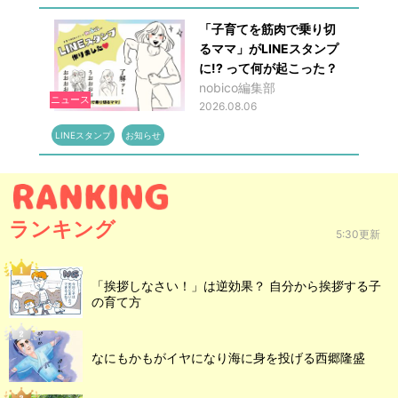
「子育てを筋肉で乗り切
るママ」がLINEスタンプ
に!? って何が起こった？
nobico編集部
ニュース
2026.08.06
LINEスタンプ
お知らせ
ランキング
5:30更新
「挨拶しなさい！」は逆効果？ 自分から挨拶する子
の育て方
なにもかもがイヤになり海に身を投げる西郷隆盛