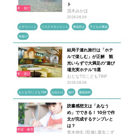
ト
本・遊び
茂木みかほ
2026.08.06
ヒヤリハット
リスクマネジメント
事故防止
子どもの事故
海遊び
結局子連れ旅行は「ホテ
ルで楽しむ」が正解 観
光いらずで大満足の“遊び
場充実ホテル”5選
本・遊び
おとなTOこどもTRiP
2026.08.06
おとなTOこどもTRiP
お出かけ
旅行
書籍抜粋
読書感想文は「あなう
め」でできる！ 10分で作
文が完成するテンプレと
は？
学習・教育
青木伸生 (監修),粟生こず