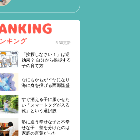
ンキング
5:30更新
「挨拶しなさい！」は逆
効果？ 自分から挨拶する
子の育て方
なにもかもがイヤになり
海に身を投げる西郷隆盛
すぐ消える子に履かせた
い「スマートタグが入る
靴」という選択肢
塾に通う幸せな子と不幸
せな子…差を分けたのは
家庭の言葉だった