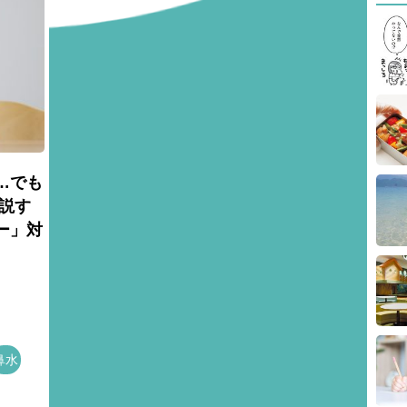
…でも
説す
ー」対
鼻水