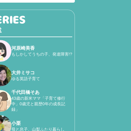
載
河原崎美香
もしかしてうちの子、発達障害!?
大井ミサコ
ゆる英語子育て
千代田橋そあ
43歳の新米ママ「子育て修行
中」0歳児と親歴0年の成長記
録」
小栗
母と息子、山梨ふたり暮らし