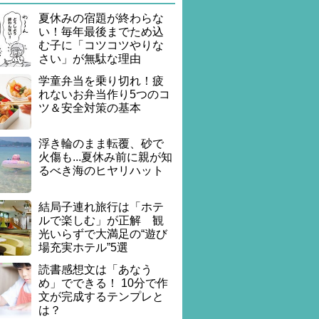
夏休みの宿題が終わらな
い！毎年最後までため込
む子に「コツコツやりな
さい」が無駄な理由
学童弁当を乗り切れ！疲
れないお弁当作り5つのコ
ツ＆安全対策の基本
浮き輪のまま転覆、砂で
火傷も...夏休み前に親が知
るべき海のヒヤリハット
結局子連れ旅行は「ホテ
ルで楽しむ」が正解 観
光いらずで大満足の“遊び
場充実ホテル”5選
読書感想文は「あなう
め」でできる！ 10分で作
文が完成するテンプレと
は？