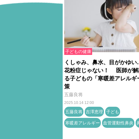
子どもの健康
くしゃみ、鼻水、目がかゆい
花粉症じゃない！ 医師が解
る子どもの「寒暖差アレルギ
策
五藤良将
2025.10.14 12:00
五藤良将
吉澤恵理
子ども
寒暖差アレルギー
血管運動性鼻炎