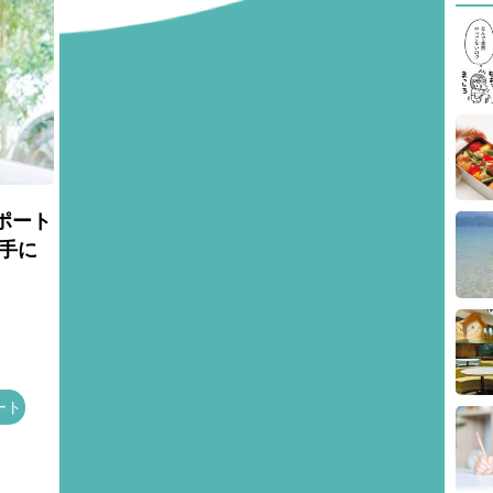
ポート
手に
ート