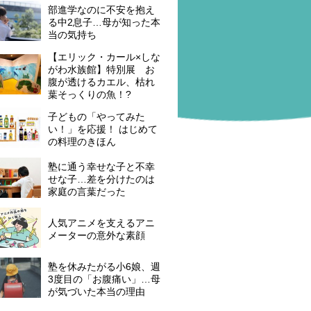
部進学なのに不安を抱え
る中2息子…母が知った本
当の気持ち
【エリック・カール×しな
がわ水族館】特別展 お
腹が透けるカエル、枯れ
葉そっくりの魚！?
子どもの「やってみた
い！」を応援！ はじめて
の料理のきほん
塾に通う幸せな子と不幸
せな子…差を分けたのは
家庭の言葉だった
人気アニメを支えるアニ
メーターの意外な素顔
塾を休みたがる小6娘、週
3度目の「お腹痛い」…母
が気づいた本当の理由