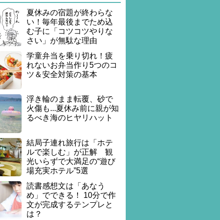
夏休みの宿題が終わらな
い！毎年最後までため込
む子に「コツコツやりな
さい」が無駄な理由
学童弁当を乗り切れ！疲
れないお弁当作り5つのコ
ツ＆安全対策の基本
浮き輪のまま転覆、砂で
火傷も...夏休み前に親が知
るべき海のヒヤリハット
結局子連れ旅行は「ホテ
ルで楽しむ」が正解 観
光いらずで大満足の“遊び
場充実ホテル”5選
読書感想文は「あなう
め」でできる！ 10分で作
文が完成するテンプレと
は？