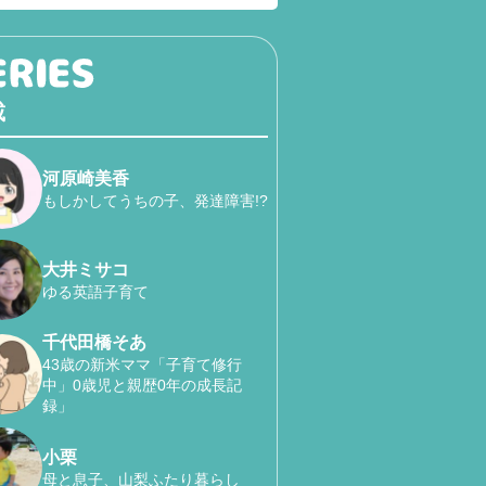
載
河原崎美香
もしかしてうちの子、発達障害!?
大井ミサコ
ゆる英語子育て
千代田橋そあ
43歳の新米ママ「子育て修行
中」0歳児と親歴0年の成長記
録」
小栗
母と息子、山梨ふたり暮らし