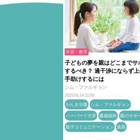
学習・教育
子どもの夢を親はどこまでサ
するべき？ 過干渉にならず上
手助けするには
シム・ファルギョン
2025.01.14 11:50
かんき出版
シム・ファルギョン
ハーバード大学
書籍抜粋
親のサポ
親子コミュニケーション
進路