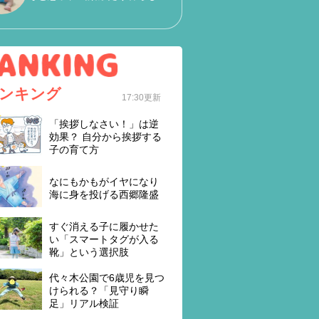
ンキング
17:30更新
「挨拶しなさい！」は逆
効果？ 自分から挨拶する
子の育て方
なにもかもがイヤになり
海に身を投げる西郷隆盛
すぐ消える子に履かせた
い「スマートタグが入る
靴」という選択肢
代々木公園で6歳児を見つ
けられる？「見守り瞬
足」リアル検証