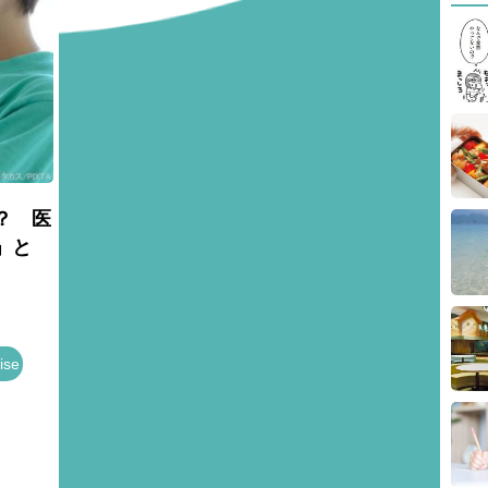
？ 医
」と
se