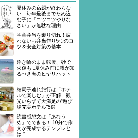
夏休みの宿題が終わらな
い！毎年最後までため込
む子に「コツコツやりな
さい」が無駄な理由
学童弁当を乗り切れ！疲
れないお弁当作り5つのコ
ツ＆安全対策の基本
浮き輪のまま転覆、砂で
火傷も...夏休み前に親が知
るべき海のヒヤリハット
結局子連れ旅行は「ホテ
ルで楽しむ」が正解 観
光いらずで大満足の“遊び
場充実ホテル”5選
読書感想文は「あなう
め」でできる！ 10分で作
文が完成するテンプレと
は？