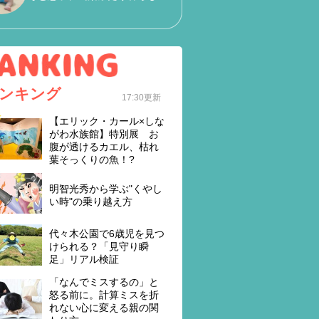
ンキング
17:30更新
【エリック・カール×しな
がわ水族館】特別展 お
腹が透けるカエル、枯れ
葉そっくりの魚！?
明智光秀から学ぶ"くやし
い時"の乗り越え方
代々木公園で6歳児を見つ
けられる？「見守り瞬
足」リアル検証
「なんでミスするの」と
怒る前に。計算ミスを折
れない心に変える親の関