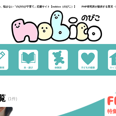
い、悩まない「のびのび子育て」応援サイト【nobico（のびこ）】 PHP研究所が提供する育児・
覧
(1件)
特