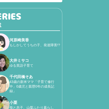
載
河原崎美香
もしかしてうちの子、発達障害!?
大井ミサコ
ゆる英語子育て
千代田橋そあ
43歳の新米ママ「子育て修行
中」0歳児と親歴0年の成長記
録」
小栗
母と息子、山梨ふたり暮らし