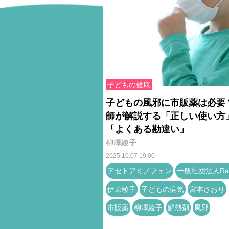
子どもの健康
子どもの風邪に市販薬は必要
師が解説する「正しい使い方
「よくある勘違い」
柳澤綾子
2025.10.07 19:00
アセトアミノフェン
一般社団法人Rai
伊東綾子
子どもの病気
宮本さおり
市販薬
柳澤綾子
解熱剤
風邪