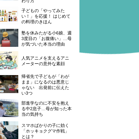
わり方
子どもの「やってみた
い！」を応援！ はじめて
の料理のきほん
塾を休みたがる小6娘、週
3度目の「お腹痛い」…母
が気づいた本当の理由
人気アニメを支えるアニ
メーターの意外な素顔
帰省先で子どもが「わが
まま」になるのは悪意じ
ゃない 出発前に伝えた
い3つ
部進学なのに不安を抱え
る中2息子…母が知った本
当の気持ち
スマホばかりの子に効く
「ホッキョクグマ作戦」
とは？