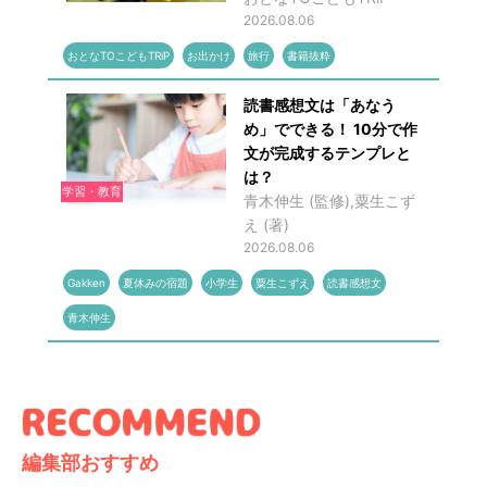
2026.08.06
おとなTOこどもTRiP
お出かけ
旅行
書籍抜粋
読書感想文は「あなう
め」でできる！ 10分で作
文が完成するテンプレと
は？
学習・教育
青木伸生 (監修),粟生こず
え (著)
2026.08.06
Gakken
夏休みの宿題
小学生
粟生こずえ
読書感想文
青木伸生
編集部おすすめ