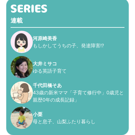
連載
河原崎美香
もしかしてうちの子、発達障害!?
大井ミサコ
ゆる英語子育て
千代田橋そあ
43歳の新米ママ「子育て修行中」0歳児と
親歴0年の成長記録」
小栗
母と息子、山梨ふたり暮らし