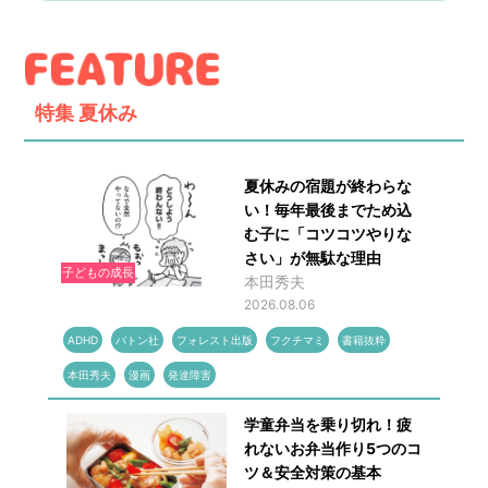
特集
夏休み
夏休みの宿題が終わらな
い！毎年最後までため込
む子に「コツコツやりな
さい」が無駄な理由
子どもの成長
本田秀夫
2026.08.06
ADHD
バトン社
フォレスト出版
フクチマミ
書籍抜粋
本田秀夫
漫画
発達障害
学童弁当を乗り切れ！疲
れないお弁当作り5つのコ
ツ＆安全対策の基本