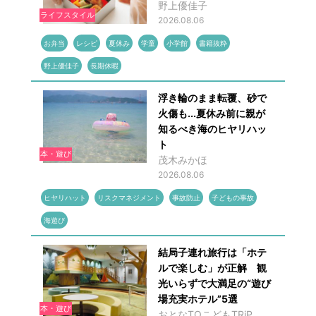
野上優佳子
ライフスタイル
2026.08.06
お弁当
レシピ
夏休み
学童
小学館
書籍抜粋
野上優佳子
長期休暇
浮き輪のまま転覆、砂で
火傷も...夏休み前に親が
知るべき海のヒヤリハッ
ト
本・遊び
茂木みかほ
2026.08.06
ヒヤリハット
リスクマネジメント
事故防止
子どもの事故
海遊び
結局子連れ旅行は「ホテ
ルで楽しむ」が正解 観
光いらずで大満足の“遊び
場充実ホテル”5選
本・遊び
おとなTOこどもTRiP