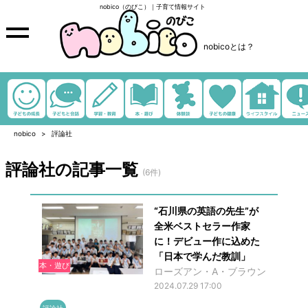
nobico（のびこ）｜子育て情報サイト
nobicoとは？
nobico
評論社
評論社の記事一覧
(6件)
“石川県の英語の先生”が
全米ベストセラー作家
に！デビュー作に込めた
「日本で学んだ教訓」
本・遊び
ローズアン・A・ブラウン
2024.07.29 17:00