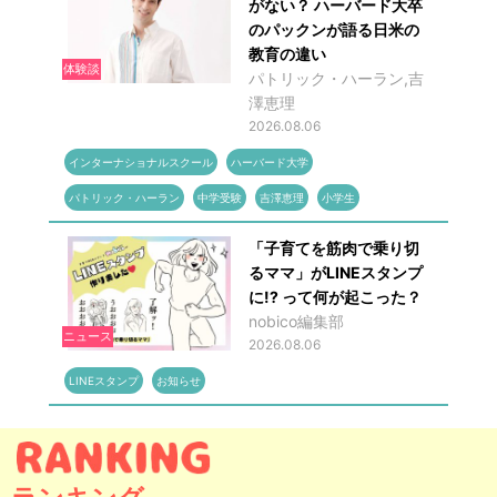
がない？ ハーバード大卒
のパックンが語る日米の
教育の違い
体験談
パトリック・ハーラン,吉
澤恵理
2026.08.06
インターナショナルスクール
ハーバード大学
パトリック・ハーラン
中学受験
吉澤恵理
小学生
「子育てを筋肉で乗り切
るママ」がLINEスタンプ
に!? って何が起こった？
nobico編集部
ニュース
2026.08.06
LINEスタンプ
お知らせ