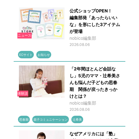
公式ショップOPEN！
編集部発「あったらいい
な」を形にした3アイテム
が登場
ニュース
nobico編集部
2026.08.06
ECサイト
お知らせ
「2年間ほとんど会話な
し」5児のママ・辻希美さ
んも悩んだ子どもの思春
期 関係が戻ったきっか
体験談
けとは？
nobico編集部
2026.08.06
思春期
親子コミュニケーション
辻希美
なぜアメリカには「塾」