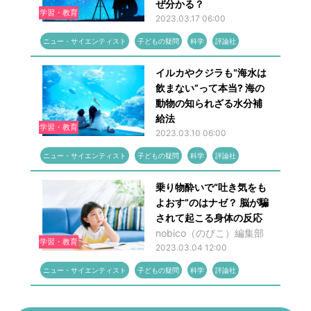
ぜ分かる？
学習・教育
2023.03.17 06:00
ニュー・サイエンティスト
子どもの疑問
科学
評論社
イルカやクジラも“海水は
飲まない”って本当? 海の
動物の知られざる水分補
給法
学習・教育
2023.03.10 06:00
ニュー・サイエンティスト
子どもの疑問
科学
評論社
乗り物酔いで“吐き気をも
よおす”のはナゼ？ 脳が騙
されて起こる身体の反応
nobico（のびこ）編集部
学習・教育
2023.03.04 12:00
ニュー・サイエンティスト
子どもの疑問
科学
評論社