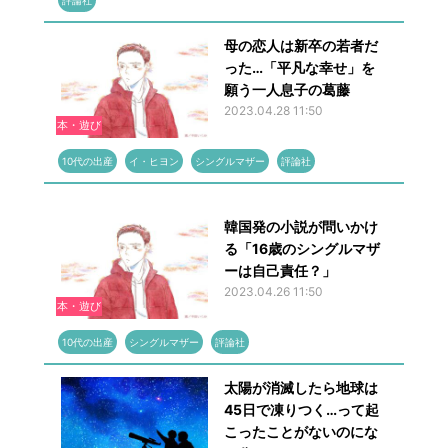
評論社
母の恋人は新卒の若者だ
った…「平凡な幸せ」を
願う一人息子の葛藤
2023.04.28 11:50
本・遊び
10代の出産
イ・ヒヨン
シングルマザー
評論社
韓国発の小説が問いかけ
る「16歳のシングルマザ
ーは自己責任？」
2023.04.26 11:50
本・遊び
10代の出産
シングルマザー
評論社
太陽が消滅したら地球は
45日で凍りつく…って起
こったことがないのにな