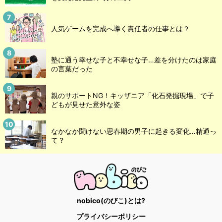
人気ゲームを完成へ導く責任者の仕事とは？
塾に通う幸せな子と不幸せな子…差を分けたのは家庭
の言葉だった
親のサポートNG！キッザニア「化石発掘現場」で子
どもが見せた意外な姿
なかなか聞けない思春期の男子に起きる変化…精通っ
て？
nobico(のびこ)とは?
プライバシーポリシー