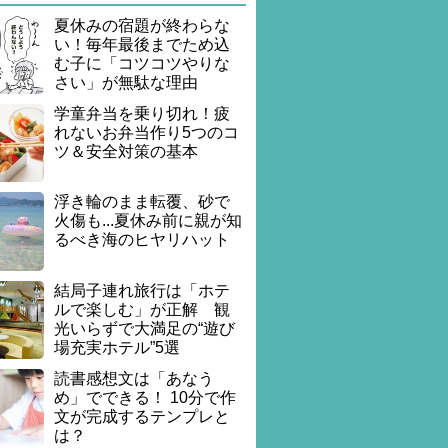
夏休みの宿題が終わらな
い！毎年最後までため込
む子に「コツコツやりな
さい」が無駄な理由
学童弁当を乗り切れ！疲
れないお弁当作り5つのコ
ツ＆安全対策の基本
浮き輪のまま転覆、砂で
火傷も...夏休み前に親が知
るべき海のヒヤリハット
結局子連れ旅行は「ホテ
ルで楽しむ」が正解 観
光いらずで大満足の“遊び
場充実ホテル”5選
読書感想文は「あなう
め」でできる！ 10分で作
文が完成するテンプレと
は？