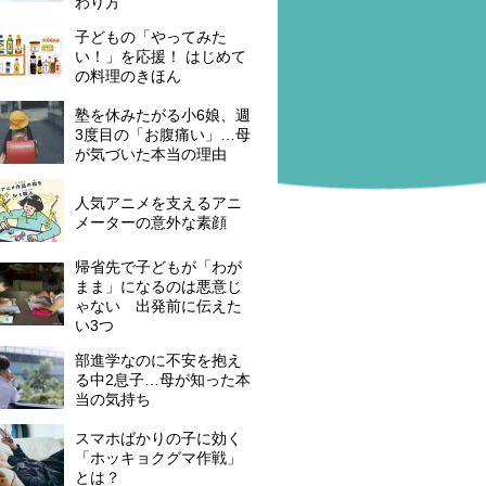
わり方
子どもの「やってみた
い！」を応援！ はじめて
の料理のきほん
塾を休みたがる小6娘、週
3度目の「お腹痛い」…母
が気づいた本当の理由
人気アニメを支えるアニ
メーターの意外な素顔
帰省先で子どもが「わが
まま」になるのは悪意じ
ゃない 出発前に伝えた
い3つ
部進学なのに不安を抱え
る中2息子…母が知った本
当の気持ち
スマホばかりの子に効く
「ホッキョクグマ作戦」
とは？