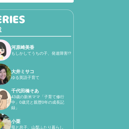
載
河原崎美香
もしかしてうちの子、発達障害!?
大井ミサコ
ゆる英語子育て
千代田橋そあ
43歳の新米ママ「子育て修行
中」0歳児と親歴0年の成長記
録」
小栗
母と息子、山梨ふたり暮らし