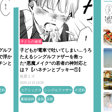
子どもの健康
グルフ
子どもが電車で吐いてしまい…うろ
で浮か
たえるシングルファザーを救っ
チンと
た“悪魔メイク”の若者の神対応と
は？【ハネチンとブッキー①】
佐原ミズ
2025.12.15 19:30
児科
コアミックス
シングルファザー
小児科
書籍抜粋
漫画
誤飲