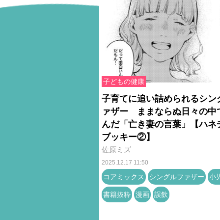
子どもの健康
子育てに追い詰められるシン
ァザー ままならぬ日々の中
んだ「亡き妻の言葉」【ハネ
ブッキー②】
佐原ミズ
2025.12.17 11:50
コアミックス
シングルファザー
小
書籍抜粋
漫画
誤飲