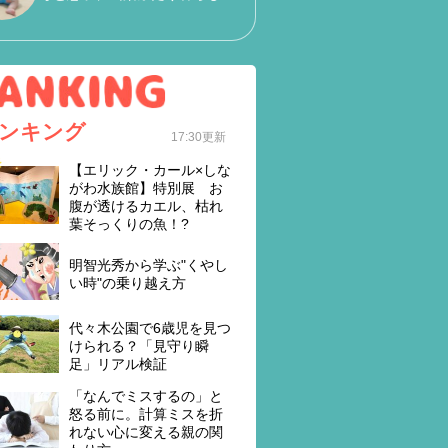
ンキング
17:30更新
【エリック・カール×しな
がわ水族館】特別展 お
腹が透けるカエル、枯れ
葉そっくりの魚！?
明智光秀から学ぶ"くやし
い時"の乗り越え方
代々木公園で6歳児を見つ
けられる？「見守り瞬
足」リアル検証
「なんでミスするの」と
怒る前に。計算ミスを折
れない心に変える親の関