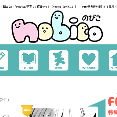
い、悩まない「のびのび子育て」応援サイト【nobico（のびこ）】 PHP研究所が提供する育児・
(2件)
特