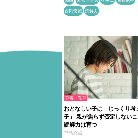
西岡壱誠
読解力
学習・教育
おとなしい子は「じっくり考
子」 親が焦らず否定しないこ
読解力は育つ
中島克治