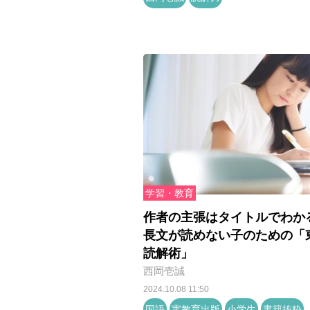
学習・教育
作者の主張はタイトルでわか
長文が読めない子のための「
読解術」
西岡壱誠
2024.10.08 11:50
国語
実教育出版
小学生
書籍抜粋