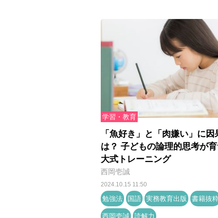
学習・教育
「魚好き」と「肉嫌い」に因
は？ 子どもの論理的思考が育
大式トレーニング
西岡壱誠
2024.10.15 11:50
勉強法
国語
実務教育出版
書籍抜
西岡壱誠
読解力