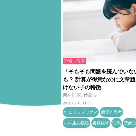
学習・教育
「そもそも問題を読んでいな
も？ 計算が得意なのに文章題
けない子の特徴
西村則康
,
辻󠄀義夫
2026.02.13 11:50
ウェッジブックス
倫理的思考
小学生の勉強
書籍抜粋
理系
読解