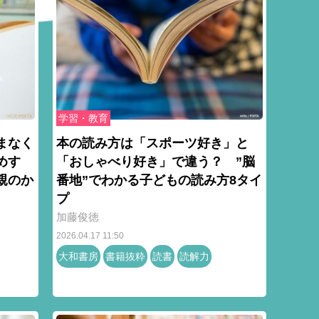
学習・教育
まなく
本の読み方は「スポーツ好き」と
めす
「おしゃべり好き」で違う？ ”脳
親のか
番地”でわかる子どもの読み方8タイ
プ
加藤俊徳
2026.04.17 11:50
大和書房
書籍抜粋
読書
読解力