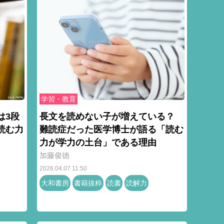
学習・教育
は3段
長文を読めない子が増えている？
読む力
難読症だった医学博士が語る「読む
力が学力の土台」である理由
加藤俊徳
2026.04.07 11:50
大和書房
書籍抜粋
読書
読解力