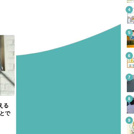
える
とで