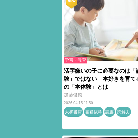
学習・教育
活字嫌いの子に必要なのは「
験」ではない 本好きを育て
の「本体験」とは
加藤俊徳
2026.04.15 11:50
大和書房
書籍抜粋
読書
読解力