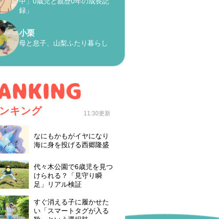
中」0歳児と親歴0年の成長記
録」
小栗
母と息子、山梨ふたり暮らし
ンキング
11:30更新
なにもかもがイヤになり
海に身を投げる西郷隆盛
代々木公園で6歳児を見つ
けられる？「見守り瞬
足」リアル検証
すぐ消える子に履かせた
い「スマートタグが入る