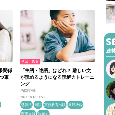
連
学習・教育
果関係
「主語・述語」はどれ？ 難しい文
つ東
が読めるようになる読解力トレーニ
ング
西岡壱誠
2024.10.10 11:50
粋
勉強法
国語
実務教育出版
書籍抜粋
西岡壱誠
読解力