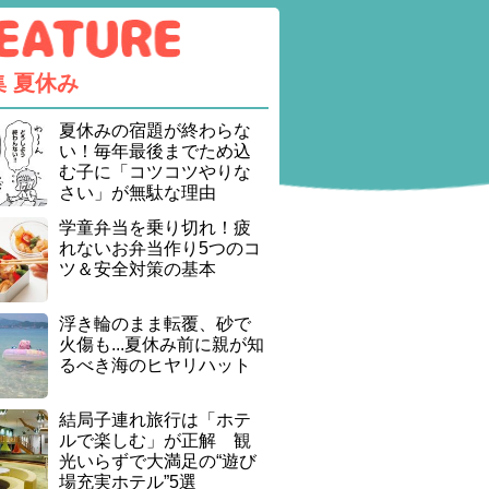
集
夏休み
夏休みの宿題が終わらな
い！毎年最後までため込
む子に「コツコツやりな
さい」が無駄な理由
学童弁当を乗り切れ！疲
れないお弁当作り5つのコ
ツ＆安全対策の基本
浮き輪のまま転覆、砂で
火傷も...夏休み前に親が知
るべき海のヒヤリハット
結局子連れ旅行は「ホテ
ルで楽しむ」が正解 観
光いらずで大満足の“遊び
場充実ホテル”5選