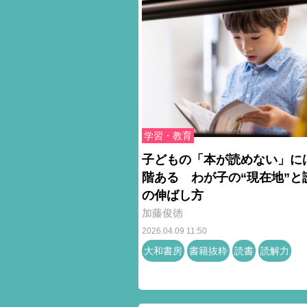
学習・教育
子どもの「本が読めない」に
階ある わが子の“現在地”と
の伸ばし方
加藤俊徳
2026.04.09 11:50
大和書房
書籍抜粋
読書
読解力