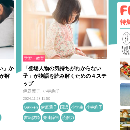
特
学習・教育
い」か
「登場人物の気持ちがわからない
が解
子」が物語を読み解くための４ステ
ップ
伊庭葉子
,
小寺絢子
2024.11.28 11:50
Gakken
伊庭葉子
国語
小学生
小寺絢子
力
書籍抜粋
発達障害
読解力