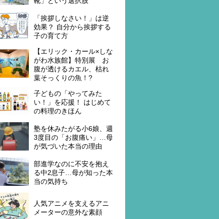
靴」という選択肢
「挨拶しなさい！」は逆
効果？ 自分から挨拶する
子の育て方
【エリック・カール×しな
がわ水族館】特別展 お
腹が透けるカエル、枯れ
葉そっくりの魚！?
子どもの「やってみた
い！」を応援！ はじめて
の料理のきほん
塾を休みたがる小6娘、週
3度目の「お腹痛い」…母
が気づいた本当の理由
部進学なのに不安を抱え
る中2息子…母が知った本
当の気持ち
人気アニメを支えるアニ
メーターの意外な素顔