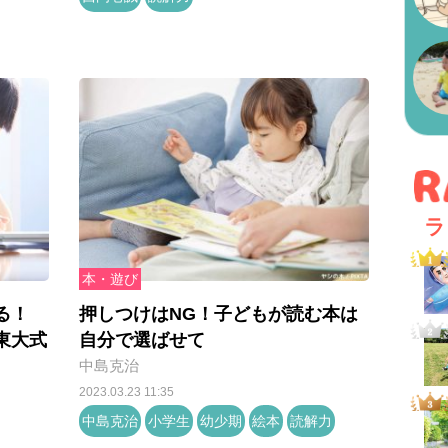
ラ
本・遊び
る！
押しつけはNG！子どもが読む本は
東大式
自分で選ばせて
中島克治
2023.03.23 11:35
中島克治
小学生
幼少期
絵本
読解力