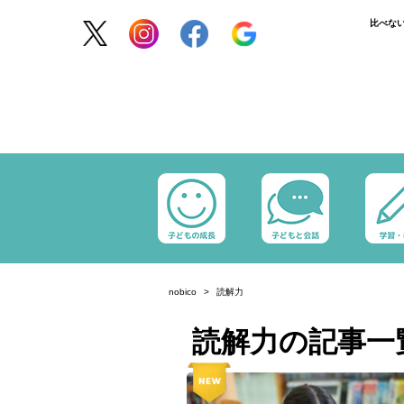
比べな
nobico
読解力
読解力の記事一