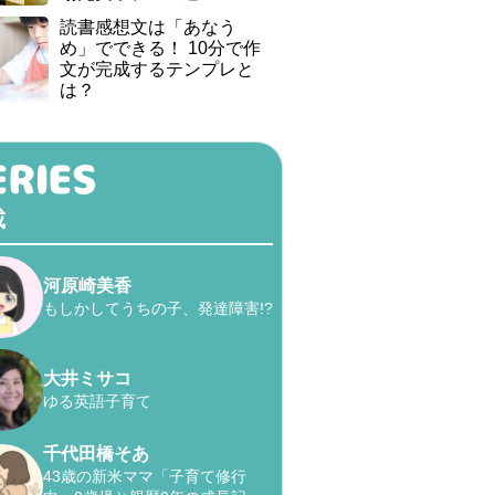
読書感想文は「あなう
め」でできる！ 10分で作
文が完成するテンプレと
は？
載
河原崎美香
もしかしてうちの子、発達障害!?
大井ミサコ
ゆる英語子育て
千代田橋そあ
43歳の新米ママ「子育て修行