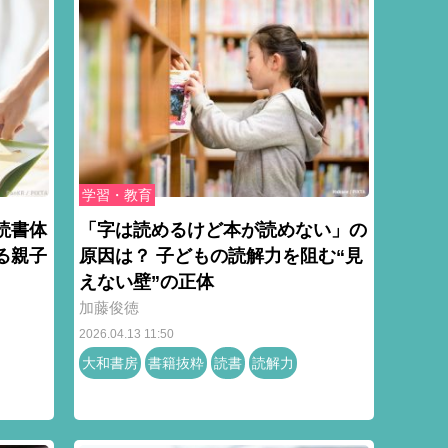
学習・教育
読書体
「字は読めるけど本が読めない」の
る親子
原因は？ 子どもの読解力を阻む“見
えない壁”の正体
加藤俊徳
2026.04.13 11:50
大和書房
書籍抜粋
読書
読解力