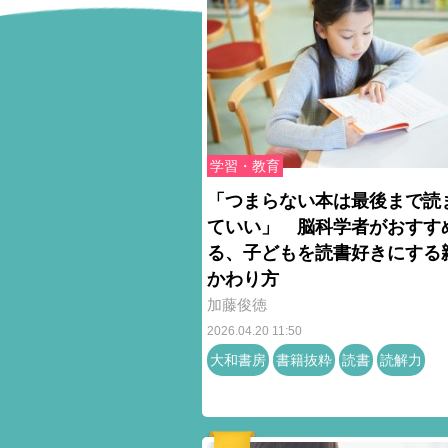
学習・教育
「つまらない本は最後まで読
ていい」 脳科学者がおすす
る、子どもを読書好きにする
かわり方
加藤俊徳
2026.04.20 11:50
大和書房
書籍抜粋
読書
読解力