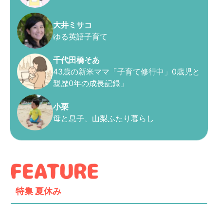
大井ミサコ
ゆる英語子育て
千代田橋そあ
43歳の新米ママ「子育て修行中」0歳児と
親歴0年の成長記録」
小栗
母と息子、山梨ふたり暮らし
特集
夏休み