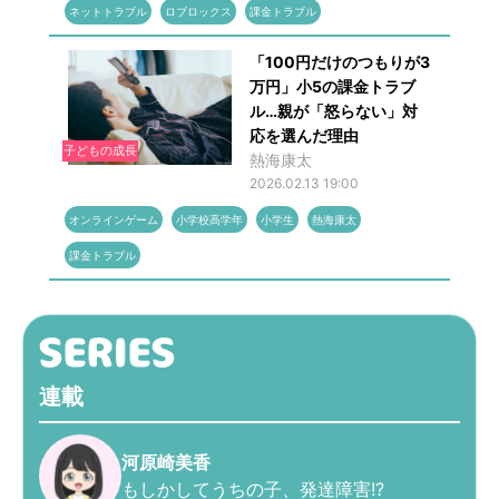
ネットトラブル
ロブロックス
課金トラブル
「100円だけのつもりが3
万円」小5の課金トラブ
ル…親が「怒らない」対
応を選んだ理由
子どもの成長
熱海康太
2026.02.13 19:00
オンラインゲーム
小学校高学年
小学生
熱海康太
課金トラブル
連載
河原崎美香
もしかしてうちの子、発達障害!?