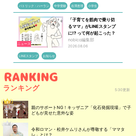
パトリック・ハーラン
中学受験
吉澤恵理
小学生
「子育てを筋肉で乗り切
るママ」がLINEスタンプ
に!? って何が起こった？
nobico編集部
ニュース
2026.08.06
LINEスタンプ
お知らせ
ランキング
5:30更新
親のサポートNG！キッザニア「化石発掘現場」で子
どもが見せた意外な姿
令和ロマン・松井ケムリさんが尊敬する「ママタ
レ」とは？