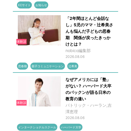
ECサイト
お知らせ
「2年間ほとんど会話な
し」5児のママ・辻希美さ
んも悩んだ子どもの思春
期 関係が戻ったきっか
体験談
けとは？
nobico編集部
2026.08.06
思春期
親子コミュニケーション
辻希美
なぜアメリカには「塾」
がない？ ハーバード大卒
のパックンが語る日米の
教育の違い
体験談
パトリック・ハーラン,吉
澤恵理
2026.08.06
インターナショナルスクール
ハーバード大学