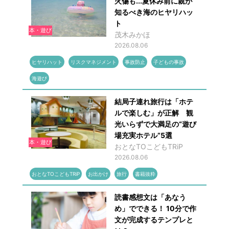
火傷も...夏休み前に親が
知るべき海のヒヤリハッ
ト
本・遊び
茂木みかほ
2026.08.06
ヒヤリハット
リスクマネジメント
事故防止
子どもの事故
海遊び
結局子連れ旅行は「ホテ
ルで楽しむ」が正解 観
光いらずで大満足の“遊び
場充実ホテル”5選
本・遊び
おとなTOこどもTRiP
2026.08.06
おとなTOこどもTRiP
お出かけ
旅行
書籍抜粋
読書感想文は「あなう
め」でできる！ 10分で作
文が完成するテンプレと