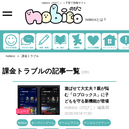
nobico（のびこ）｜子育て情報サイト
nobicoとは？
nobico
課金トラブル
課金トラブルの記事一覧
(2件)
遊ばせて大丈夫？親が悩
む「ロブロックス」に子
どもを守る新機能が登場
nobico（のびこ）編集部
ニュース
2026.06.18 11:50
Roblox
オンラインゲーム
ゲームと子ども
デジタルリテラシー