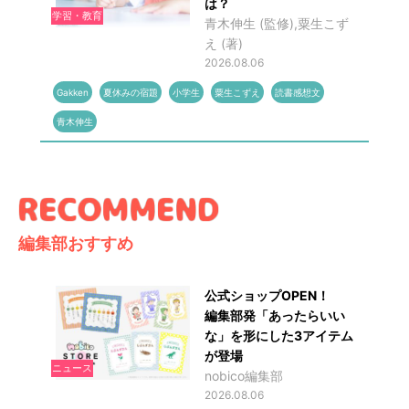
は？
学習・教育
青木伸生 (監修),粟生こず
え (著)
2026.08.06
Gakken
夏休みの宿題
小学生
粟生こずえ
読書感想文
青木伸生
編集部おすすめ
公式ショップOPEN！
編集部発「あったらいい
な」を形にした3アイテム
が登場
ニュース
nobico編集部
2026.08.06