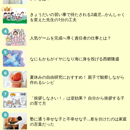
きょうだいの習い事で待たされる2歳児...かんしゃく
を変えた先生の1分の工夫
人気ゲームを完成へ導く責任者の仕事とは？
なにもかもがイヤになり海に身を投げる西郷隆盛
夏休みの自由研究におすすめ！ 親子で観察しながら
作れるレシピ
「挨拶しなさい！」は逆効果？ 自分から挨拶する子
の育て方
塾に通う幸せな子と不幸せな子…差を分けたのは家庭
の言葉だった