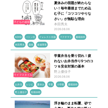
夏休みの宿題が終わらな
い！毎年最後までため込
む子に「コツコツやりな
さい」が無駄な理由
子どもの成長
本田秀夫
2026.08.06
ADHD
バトン社
フォレスト出版
フクチマミ
書籍抜粋
本田秀夫
漫画
発達障害
学童弁当を乗り切れ！疲
れないお弁当作り5つのコ
ツ＆安全対策の基本
野上優佳子
ライフスタイル
2026.08.06
お弁当
レシピ
夏休み
学童
小学館
書籍抜粋
野上優佳子
長期休暇
浮き輪のまま転覆、砂で