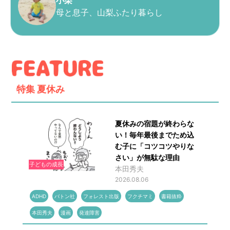
小栗
母と息子、山梨ふたり暮らし
特集
夏休み
夏休みの宿題が終わらな
い！毎年最後までため込
む子に「コツコツやりな
さい」が無駄な理由
子どもの成長
本田秀夫
2026.08.06
ADHD
バトン社
フォレスト出版
フクチマミ
書籍抜粋
本田秀夫
漫画
発達障害