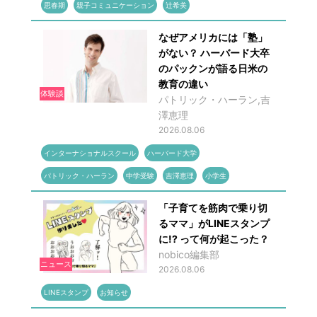
思春期
親子コミュニケーション
辻希美
なぜアメリカには「塾」
がない？ ハーバード大卒
のパックンが語る日米の
教育の違い
体験談
パトリック・ハーラン,吉
澤恵理
2026.08.06
インターナショナルスクール
ハーバード大学
パトリック・ハーラン
中学受験
吉澤恵理
小学生
「子育てを筋肉で乗り切
るママ」がLINEスタンプ
に!? って何が起こった？
nobico編集部
ニュース
2026.08.06
LINEスタンプ
お知らせ