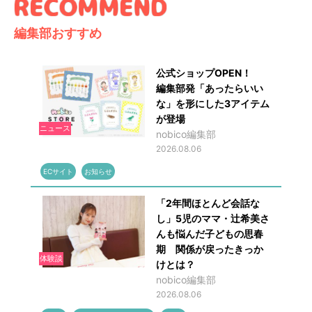
編集部おすすめ
公式ショップOPEN！
編集部発「あったらいい
な」を形にした3アイテム
が登場
ニュース
nobico編集部
2026.08.06
ECサイト
お知らせ
「2年間ほとんど会話な
し」5児のママ・辻希美さ
んも悩んだ子どもの思春
期 関係が戻ったきっか
体験談
けとは？
nobico編集部
2026.08.06