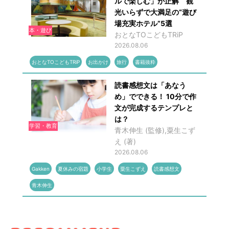
ルで楽しむ」が正解 観
光いらずで大満足の“遊び
場充実ホテル”5選
本・遊び
おとなTOこどもTRiP
2026.08.06
おとなTOこどもTRiP
お出かけ
旅行
書籍抜粋
読書感想文は「あなう
め」でできる！ 10分で作
文が完成するテンプレと
は？
学習・教育
青木伸生 (監修),粟生こず
え (著)
2026.08.06
Gakken
夏休みの宿題
小学生
粟生こずえ
読書感想文
青木伸生