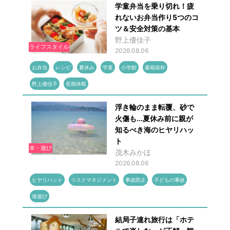
学童弁当を乗り切れ！疲
れないお弁当作り5つのコ
ツ＆安全対策の基本
野上優佳子
ライフスタイル
2026.08.06
お弁当
レシピ
夏休み
学童
小学館
書籍抜粋
野上優佳子
長期休暇
浮き輪のまま転覆、砂で
火傷も...夏休み前に親が
知るべき海のヒヤリハッ
ト
本・遊び
茂木みかほ
2026.08.06
ヒヤリハット
リスクマネジメント
事故防止
子どもの事故
海遊び
結局子連れ旅行は「ホテ