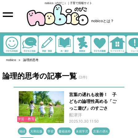
nobico（のびこ）｜子育て情報サイト
nobicoとは？
nobico
論理的思考
論理的思考の記事一覧
(3件)
言葉の遅れも改善！ 子
どもの論理性高める「ご
っこ遊び」のすごさ
船津洋
学習・教育
2025.10.30 11:50
地頭
大和出版
学習
書籍抜粋
未就学児
言葉の遅れ