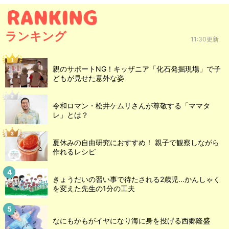
ランキング
11:30更新
親のサポートNG！キッザニア「化石発掘現場」で子
どもが見せた意外な姿
令和ロマン・松井ケムリさんが尊敬する「ママタ
レ」とは？
夏休みの自由研究におすすめ！ 親子で観察しながら
作れるレシピ
きょうだいの習い事で待たされる2歳児...かんしゃく
を変えた先生の1分の工夫
なにもかもがイヤになり海に身を投げる西郷隆盛