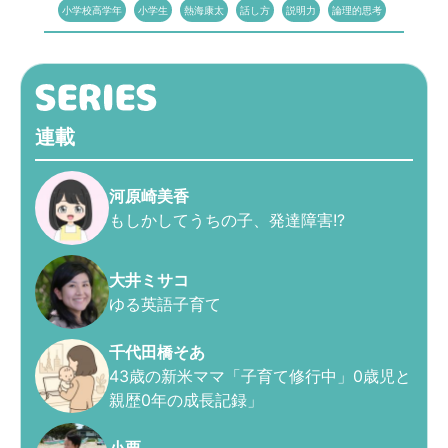
小学校高学年
小学生
熱海康太
話し方
説明力
論理的思考
連載
河原崎美香
もしかしてうちの子、発達障害!?
大井ミサコ
ゆる英語子育て
千代田橋そあ
43歳の新米ママ「子育て修行中」0歳児と
親歴0年の成長記録」