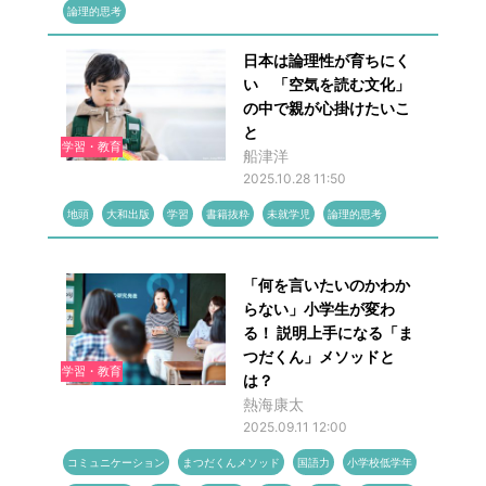
論理的思考
日本は論理性が育ちにく
い 「空気を読む文化」
の中で親が心掛けたいこ
と
学習・教育
船津洋
2025.10.28 11:50
地頭
大和出版
学習
書籍抜粋
未就学児
論理的思考
「何を言いたいのかわか
らない」小学生が変わ
る！ 説明上手になる「ま
つだくん」メソッドと
学習・教育
は？
熱海康太
2025.09.11 12:00
コミュニケーション
まつだくんメソッド
国語力
小学校低学年