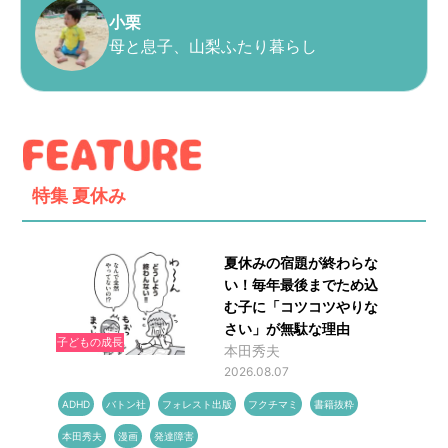
小栗
母と息子、山梨ふたり暮らし
特集
夏休み
夏休みの宿題が終わらな
い！毎年最後までため込
む子に「コツコツやりな
さい」が無駄な理由
子どもの成長
本田秀夫
2026.08.07
ADHD
バトン社
フォレスト出版
フクチマミ
書籍抜粋
本田秀夫
漫画
発達障害