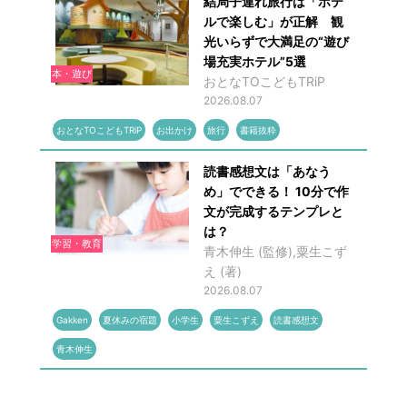
結局子連れ旅行は「ホテ
ルで楽しむ」が正解 観
光いらずで大満足の“遊び
場充実ホテル”5選
本・遊び
おとなTOこどもTRiP
2026.08.07
おとなTOこどもTRiP
お出かけ
旅行
書籍抜粋
読書感想文は「あなう
め」でできる！ 10分で作
文が完成するテンプレと
は？
学習・教育
青木伸生 (監修),粟生こず
え (著)
2026.08.07
Gakken
夏休みの宿題
小学生
粟生こずえ
読書感想文
青木伸生