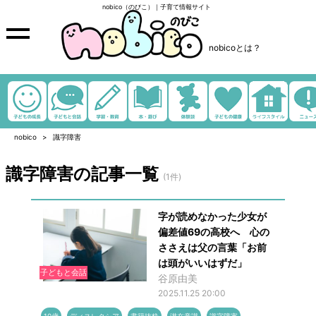
nobico（のびこ）｜子育て情報サイト
nobicoとは？
nobico
識字障害
識字障害の記事一覧
(1件)
字が読めなかった少女が
偏差値69の高校へ 心の
ささえは父の言葉「お前
は頭がいいはずだ」
子どもと会話
谷原由美
2025.11.25 20:00