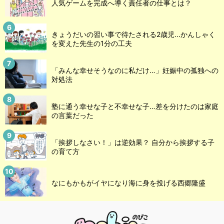
人気ゲームを完成へ導く責任者の仕事とは？
きょうだいの習い事で待たされる2歳児...かんしゃく
を変えた先生の1分の工夫
「みんな幸せそうなのに私だけ…」妊娠中の孤独への
対処法
塾に通う幸せな子と不幸せな子…差を分けたのは家庭
の言葉だった
「挨拶しなさい！」は逆効果？ 自分から挨拶する子
の育て方
なにもかもがイヤになり海に身を投げる西郷隆盛