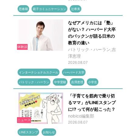
思春期
親子コミュニケーション
辻希美
なぜアメリカには「塾」
がない？ ハーバード大卒
のパックンが語る日米の
教育の違い
体験談
パトリック・ハーラン,吉
澤恵理
2026.08.07
インターナショナルスクール
ハーバード大学
パトリック・ハーラン
中学受験
吉澤恵理
小学生
「子育てを筋肉で乗り切
るママ」がLINEスタンプ
に!? って何が起こった？
nobico編集部
ニュース
2026.08.07
LINEスタンプ
お知らせ