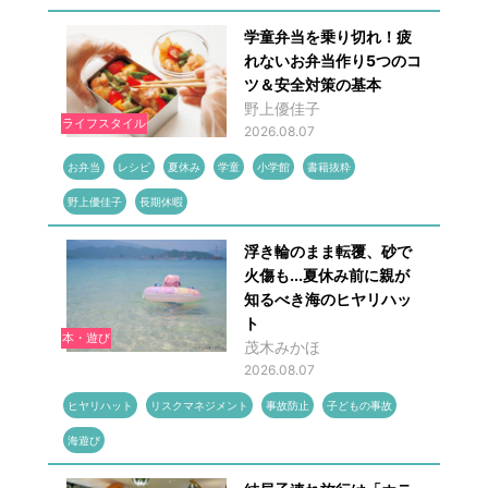
学童弁当を乗り切れ！疲
れないお弁当作り5つのコ
ツ＆安全対策の基本
野上優佳子
ライフスタイル
2026.08.07
お弁当
レシピ
夏休み
学童
小学館
書籍抜粋
野上優佳子
長期休暇
浮き輪のまま転覆、砂で
火傷も...夏休み前に親が
知るべき海のヒヤリハッ
ト
本・遊び
茂木みかほ
2026.08.07
ヒヤリハット
リスクマネジメント
事故防止
子どもの事故
海遊び