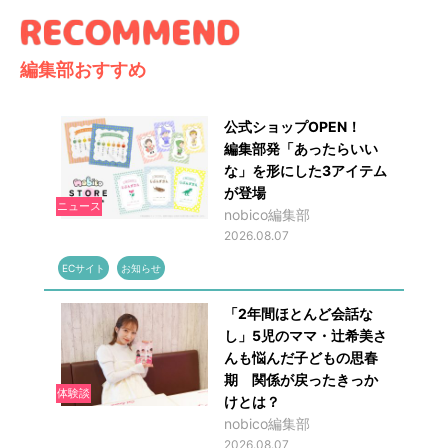
編集部おすすめ
公式ショップOPEN！
編集部発「あったらいい
な」を形にした3アイテム
が登場
ニュース
nobico編集部
2026.08.07
ECサイト
お知らせ
「2年間ほとんど会話な
し」5児のママ・辻希美さ
んも悩んだ子どもの思春
期 関係が戻ったきっか
体験談
けとは？
nobico編集部
2026.08.07