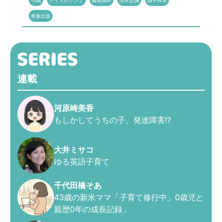
10歳
ディスレクシア
書籍抜粋
潜在意識
識字障害
青春出版
連載
河原崎美香
もしかしてうちの子、発達障害!?
大井ミサコ
ゆる英語子育て
千代田橋そあ
43歳の新米ママ「子育て修行中」0歳児と
親歴0年の成長記録」