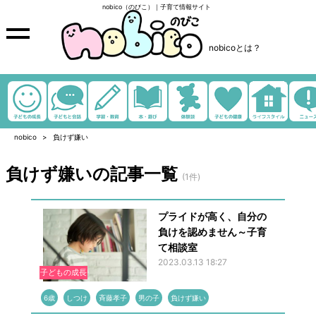
nobico（のびこ）｜子育て情報サイト
nobicoとは？
nobico
負けず嫌い
負けず嫌いの記事一覧
(1件)
プライドが高く、自分の
負けを認めません～子育
て相談室
2023.03.13 18:27
子どもの成長
6歳
しつけ
斉藤孝子
男の子
負けず嫌い