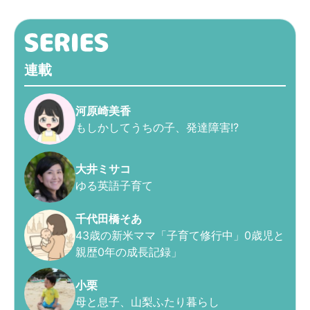
連載
河原崎美香
もしかしてうちの子、発達障害!?
大井ミサコ
ゆる英語子育て
千代田橋そあ
43歳の新米ママ「子育て修行中」0歳児と
親歴0年の成長記録」
小栗
母と息子、山梨ふたり暮らし