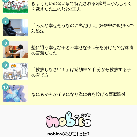
きょうだいの習い事で待たされる2歳児...かんしゃく
を変えた先生の1分の工夫
「みんな幸せそうなのに私だけ…」妊娠中の孤独への
対処法
塾に通う幸せな子と不幸せな子…差を分けたのは家庭
の言葉だった
「挨拶しなさい！」は逆効果？ 自分から挨拶する子
の育て方
なにもかもがイヤになり海に身を投げる西郷隆盛
nobico(のびこ)とは?