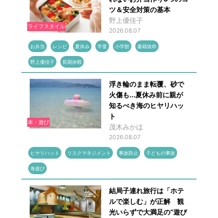
ツ＆安全対策の基本
野上優佳子
ライフスタイル
2026.08.07
お弁当
レシピ
夏休み
学童
小学館
書籍抜粋
野上優佳子
長期休暇
浮き輪のまま転覆、砂で
火傷も...夏休み前に親が
知るべき海のヒヤリハッ
ト
本・遊び
茂木みかほ
2026.08.07
ヒヤリハット
リスクマネジメント
事故防止
子どもの事故
海遊び
結局子連れ旅行は「ホテ
ルで楽しむ」が正解 観
光いらずで大満足の“遊び