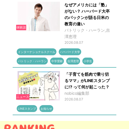
なぜアメリカには「塾」
がない？ ハーバード大卒
のパックンが語る日米の
教育の違い
体験談
パトリック・ハーラン,吉
澤恵理
2026.08.07
インターナショナルスクール
ハーバード大学
パトリック・ハーラン
中学受験
吉澤恵理
小学生
「子育てを筋肉で乗り切
るママ」がLINEスタンプ
に!? って何が起こった？
nobico編集部
ニュース
2026.08.07
LINEスタンプ
お知らせ