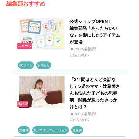
編集部おすすめ
公式ショップOPEN！
編集部発「あったらいい
な」を形にした3アイテム
が登場
ニュース
nobico編集部
2026.08.07
ECサイト
お知らせ
「2年間ほとんど会話な
し」5児のママ・辻希美さ
んも悩んだ子どもの思春
期 関係が戻ったきっか
体験談
けとは？
nobico編集部
2026.08.07
思春期
親子コミュニケーション
辻希美