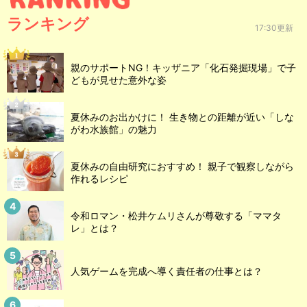
ランキング
17:30更新
親のサポートNG！キッザニア「化石発掘現場」で子
どもが見せた意外な姿
夏休みのお出かけに！ 生き物との距離が近い「しな
がわ水族館」の魅力
夏休みの自由研究におすすめ！ 親子で観察しながら
作れるレシピ
令和ロマン・松井ケムリさんが尊敬する「ママタ
レ」とは？
人気ゲームを完成へ導く責任者の仕事とは？