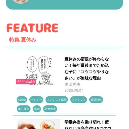
特集
夏休み
夏休みの宿題が終わらな
い！毎年最後までため込
む子に「コツコツやりな
さい」が無駄な理由
子どもの成長
本田秀夫
2026.08.07
ADHD
バトン社
フォレスト出版
フクチマミ
書籍抜粋
本田秀夫
漫画
発達障害
学童弁当を乗り切れ！疲
れないお弁当作り5つのコ