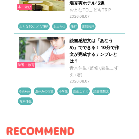
場充実ホテル”5選
本・遊び
おとなTOこどもTRiP
2026.08.07
おとなTOこどもTRiP
お出かけ
旅行
書籍抜粋
読書感想文は「あなう
め」でできる！ 10分で作
文が完成するテンプレと
は？
学習・教育
青木伸生 (監修),粟生こず
え (著)
2026.08.07
Gakken
夏休みの宿題
小学生
粟生こずえ
読書感想文
青木伸生