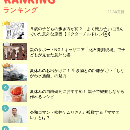
ランキング
23:30更新
５歳の子どもの歩き方が変？「よく転ぶ子」に潜ん
でいた意外な原因【ドクターチルドレン④】
親のサポートNG！キッザニア「化石発掘現場」で子
どもが見せた意外な姿
夏休みのお出かけに！ 生き物との距離が近い「しな
がわ水族館」の魅力
夏休みの自由研究におすすめ！ 親子で観察しながら
作れるレシピ
令和ロマン・松井ケムリさんが尊敬する「ママタ
レ」とは？