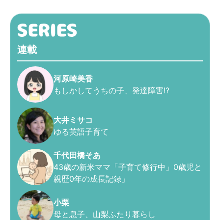
連載
河原崎美香
もしかしてうちの子、発達障害!?
大井ミサコ
ゆる英語子育て
千代田橋そあ
43歳の新米ママ「子育て修行中」0歳児と
親歴0年の成長記録」
小栗
母と息子、山梨ふたり暮らし