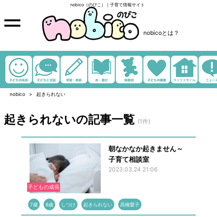
nobico（のびこ）｜子育て情報サイト
nobicoとは？
nobico
起きられない
起きられないの記事一覧
(1件)
朝なかなか起きません～
子育て相談室
2023.03.24 21:06
子どもの成長
7歳
8歳
しつけ
起きられない
高橋愛子