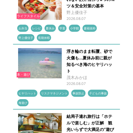
ツ＆安全対策の基本
野上優佳子
ライフスタイル
2026.08.07
お弁当
レシピ
夏休み
学童
小学館
書籍抜粋
野上優佳子
長期休暇
浮き輪のまま転覆、砂で
火傷も...夏休み前に親が
知るべき海のヒヤリハッ
ト
本・遊び
茂木みかほ
2026.08.07
ヒヤリハット
リスクマネジメント
事故防止
子どもの事故
海遊び
結局子連れ旅行は「ホテ
ルで楽しむ」が正解 観
光いらずで大満足の“遊び