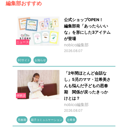
編集部おすすめ
公式ショップOPEN！
編集部発「あったらいい
な」を形にした3アイテム
が登場
ニュース
nobico編集部
2026.08.07
ECサイト
お知らせ
「2年間ほとんど会話な
し」5児のママ・辻希美さ
んも悩んだ子どもの思春
期 関係が戻ったきっか
体験談
けとは？
nobico編集部
2026.08.07
思春期
親子コミュニケーション
辻希美