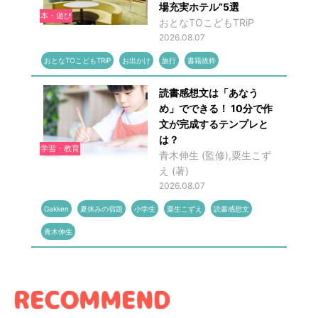
場充実ホテル”5選
本・遊び
おとなTOこどもTRiP
2026.08.07
おとなTOこどもTRiP
お出かけ
旅行
書籍抜粋
読書感想文は「あなう
め」でできる！ 10分で作
文が完成するテンプレと
は？
学習・教育
青木伸生 (監修),粟生こず
え (著)
2026.08.07
Gakken
夏休みの宿題
小学生
粟生こずえ
読書感想文
青木伸生