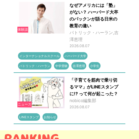
なぜアメリカには「塾」
がない？ ハーバード大卒
のパックンが語る日米の
教育の違い
体験談
パトリック・ハーラン,吉
澤恵理
2026.08.07
インターナショナルスクール
ハーバード大学
パトリック・ハーラン
中学受験
吉澤恵理
小学生
「子育てを筋肉で乗り切
るママ」がLINEスタンプ
に!? って何が起こった？
nobico編集部
ニュース
2026.08.07
LINEスタンプ
お知らせ