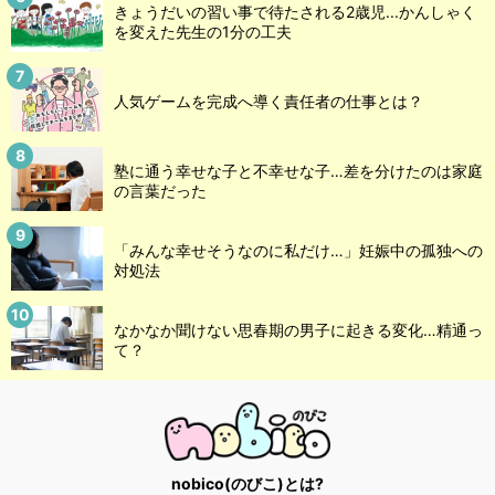
きょうだいの習い事で待たされる2歳児...かんしゃく
を変えた先生の1分の工夫
人気ゲームを完成へ導く責任者の仕事とは？
塾に通う幸せな子と不幸せな子…差を分けたのは家庭
の言葉だった
「みんな幸せそうなのに私だけ…」妊娠中の孤独への
対処法
なかなか聞けない思春期の男子に起きる変化…精通っ
て？
nobico(のびこ)とは?