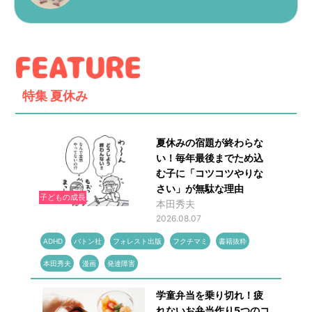
特集
夏休み
夏休みの宿題が終わらな
い！毎年最後までため込
む子に「コツコツやりな
さい」が無駄な理由
子どもの成長
本田秀夫
2026.08.07
ADHD
バトン社
フォレスト出版
フクチマミ
書籍抜粋
本田秀夫
漫画
発達障害
学童弁当を乗り切れ！疲
れないお弁当作り5つのコ