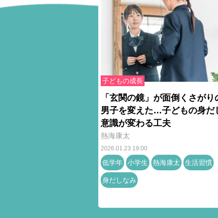
子どもの成長
「玄関の鏡」が面倒くさがり
男子を変えた…子どもの身だ
意識が変わる工夫
熱海康太
2026.01.23 19:00
低学年
小学生
熱海康太
生活習慣
身だしなみ