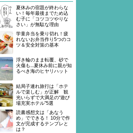
夏休みの宿題が終わらな
い！毎年最後までため込
む子に「コツコツやりな
さい」が無駄な理由
学童弁当を乗り切れ！疲
れないお弁当作り5つのコ
ツ＆安全対策の基本
浮き輪のまま転覆、砂で
火傷も...夏休み前に親が知
るべき海のヒヤリハット
結局子連れ旅行は「ホテ
ルで楽しむ」が正解 観
光いらずで大満足の“遊び
場充実ホテル”5選
読書感想文は「あなう
め」でできる！ 10分で作
文が完成するテンプレと
は？