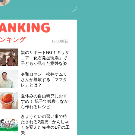
ンキング
17:30更新
親のサポートNG！キッザ
ニア「化石発掘現場」で
子どもが見せた意外な姿
令和ロマン・松井ケムリ
さんが尊敬する「ママタ
レ」とは？
夏休みの自由研究におす
すめ！ 親子で観察しなが
ら作れるレシピ
きょうだいの習い事で待
たされる2歳児...かんしゃ
くを変えた先生の1分の工
夫