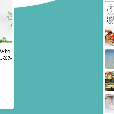
の小4
しなみ