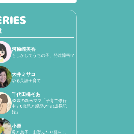
載
河原崎美香
もしかしてうちの子、発達障害!?
大井ミサコ
ゆる英語子育て
千代田橋そあ
43歳の新米ママ「子育て修行
中」0歳児と親歴0年の成長記
録」
小栗
母と息子、山梨ふたり暮らし