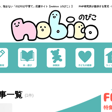
い、悩まない「のびのび子育て」応援サイト【nobico（のびこ）】 PHP研究所が提供する育児・
事一覧
(1件)
特