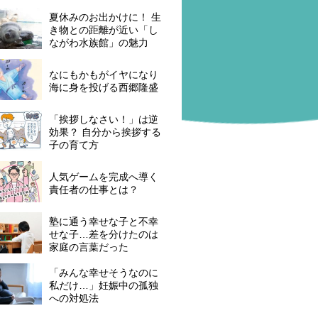
夏休みのお出かけに！ 生
き物との距離が近い「し
ながわ水族館」の魅力
なにもかもがイヤになり
海に身を投げる西郷隆盛
「挨拶しなさい！」は逆
効果？ 自分から挨拶する
子の育て方
人気ゲームを完成へ導く
責任者の仕事とは？
塾に通う幸せな子と不幸
せな子…差を分けたのは
家庭の言葉だった
「みんな幸せそうなのに
私だけ…」妊娠中の孤独
への対処法