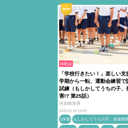
体験談
「学校行きたい！」楽しい支
学期から一転、運動会練習で
試練（もしかしてうちの子、
害!? 第25話）
河原崎美香
2026.01.26 19:00
1学期
もしかしてうちの子、発達障害