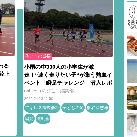
子どもの成長
わる
小雨の中330人の小学生が激
陸上
走！“速く走りたい子“が集う熱血イ
ベント「瞬足チャレンジ」潜入レポ
nobico（のびこ）編集部
2026.04.23 11:50
アキレス株式会社
子どもの足
柳谷登志雄
瞬足
運動会