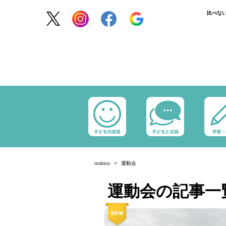
比べな
nobico
運動会
運動会の記事一