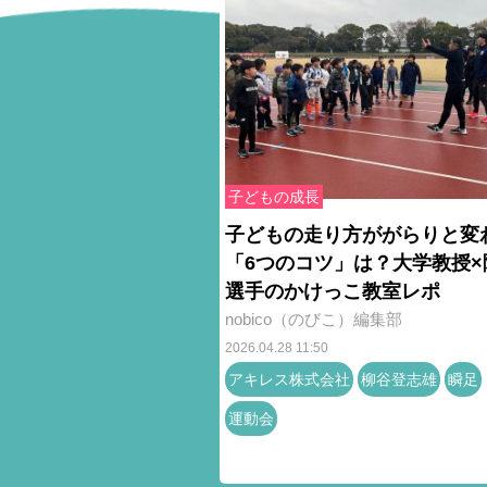
子どもの成長
子どもの走り方ががらりと変
「6つのコツ」は？大学教授×
選手のかけっこ教室レポ
nobico（のびこ）編集部
2026.04.28 11:50
アキレス株式会社
柳谷登志雄
瞬足
運動会