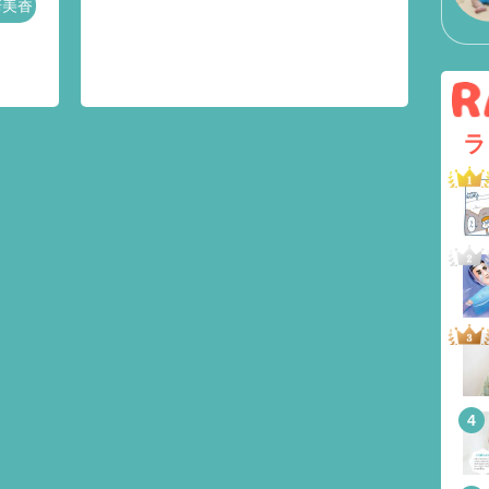
崎美香
ラ