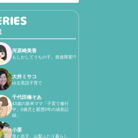
載
河原崎美香
もしかしてうちの子、発達障害!?
大井ミサコ
ゆる英語子育て
千代田橋そあ
43歳の新米ママ「子育て修行
中」0歳児と親歴0年の成長記
録」
小栗
母と息子、山梨ふたり暮らし