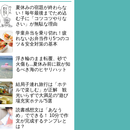
夏休みの宿題が終わらな
い！毎年最後までため込
む子に「コツコツやりな
さい」が無駄な理由
学童弁当を乗り切れ！疲
れないお弁当作り5つのコ
ツ＆安全対策の基本
浮き輪のまま転覆、砂で
火傷も...夏休み前に親が知
るべき海のヒヤリハット
結局子連れ旅行は「ホテ
ルで楽しむ」が正解 観
光いらずで大満足の“遊び
場充実ホテル”5選
読書感想文は「あなう
め」でできる！ 10分で作
文が完成するテンプレと
は？