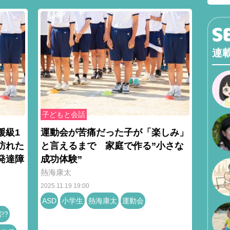
連
子どもと会話
援級1
運動会が苦痛だった子が「楽しみ」
訪れた
と言えるまで 家庭で作る”小さな
発達障
成功体験”
熱海康太
2025.11.19 19:00
ASD
小学生
熱海康太
運動会
!?