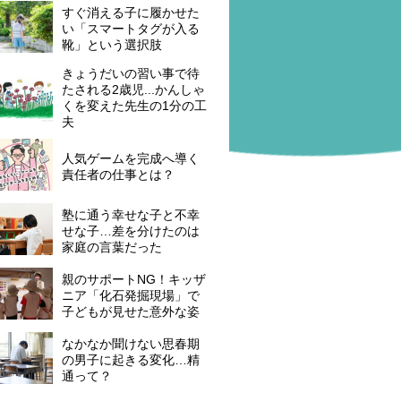
すぐ消える子に履かせた
い「スマートタグが入る
靴」という選択肢
きょうだいの習い事で待
たされる2歳児...かんしゃ
くを変えた先生の1分の工
夫
人気ゲームを完成へ導く
責任者の仕事とは？
塾に通う幸せな子と不幸
せな子…差を分けたのは
家庭の言葉だった
親のサポートNG！キッザ
ニア「化石発掘現場」で
子どもが見せた意外な姿
なかなか聞けない思春期
の男子に起きる変化…精
通って？