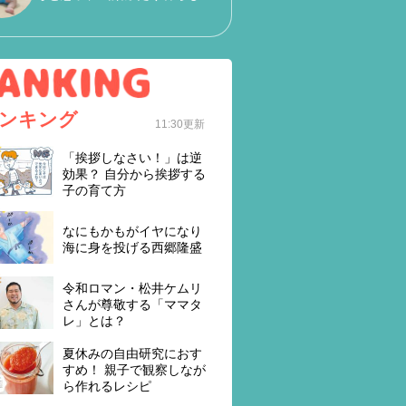
ンキング
11:30更新
「挨拶しなさい！」は逆
効果？ 自分から挨拶する
子の育て方
なにもかもがイヤになり
海に身を投げる西郷隆盛
令和ロマン・松井ケムリ
さんが尊敬する「ママタ
レ」とは？
夏休みの自由研究におす
すめ！ 親子で観察しなが
ら作れるレシピ