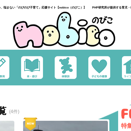
い、悩まない「のびのび子育て」応援サイト【nobico（のびこ）】 PHP研究所が提供する育児・
覧
(4件)
特