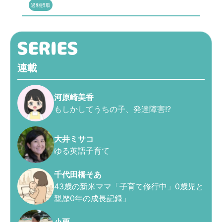
過剰摂取
連載
河原崎美香
もしかしてうちの子、発達障害!?
大井ミサコ
ゆる英語子育て
千代田橋そあ
43歳の新米ママ「子育て修行中」0歳児と
親歴0年の成長記録」