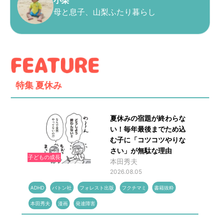
小栗
母と息子、山梨ふたり暮らし
特集
夏休み
夏休みの宿題が終わらな
い！毎年最後までため込
む子に「コツコツやりな
さい」が無駄な理由
子どもの成長
本田秀夫
2026.08.05
ADHD
バトン社
フォレスト出版
フクチマミ
書籍抜粋
本田秀夫
漫画
発達障害