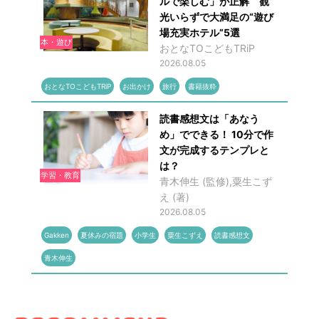
ルで楽しむ」が正解 観
光いらずで大満足の“遊び
場充実ホテル”5選
本・遊び
おとなTOこどもTRiP
2026.08.05
おとなTOこどもTRiP
お出かけ
旅行
書籍抜粋
読書感想文は「あなう
め」でできる！ 10分で作
文が完成するテンプレと
は？
学習・教育
青木伸生 (監修),粟生こず
え (著)
2026.08.05
Gakken
夏休みの宿題
小学生
粟生こずえ
読書感想文
青木伸生