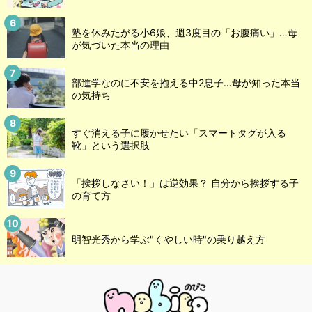
塾を休みたがる小6娘、週3度目の「お腹痛い」…母
が気づいた本当の理由
部進学なのに不安を抱える中2息子…母が知った本当
の気持ち
すぐ消える子に履かせたい「スマートタグが入る
靴」という選択肢
「挨拶しなさい！」は逆効果？ 自分から挨拶する子
の育て方
明智光秀から学ぶ"くやしい時"の乗り越え方