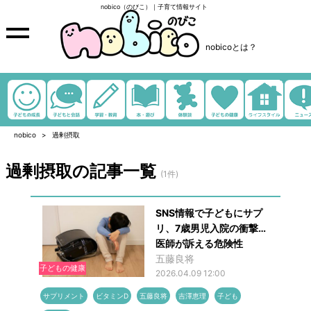
nobico（のびこ）｜子育て情報サイト
nobicoとは？
nobico
過剰摂取
過剰摂取の記事一覧
(1件)
SNS情報で子どもにサプ
リ、7歳男児入院の衝撃…
医師が訴える危険性
五藤良将
子どもの健康
2026.04.09 12:00
サプリメント
ビタミンD
五藤良将
吉澤恵理
子ども