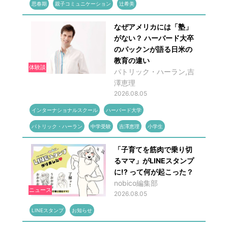
思春期
親子コミュニケーション
辻希美
なぜアメリカには「塾」
がない？ ハーバード大卒
のパックンが語る日米の
教育の違い
体験談
パトリック・ハーラン,吉
澤恵理
2026.08.05
インターナショナルスクール
ハーバード大学
パトリック・ハーラン
中学受験
吉澤恵理
小学生
「子育てを筋肉で乗り切
るママ」がLINEスタンプ
に!? って何が起こった？
nobico編集部
ニュース
2026.08.05
LINEスタンプ
お知らせ