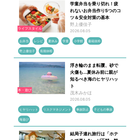
学童弁当を乗り切れ！疲
れないお弁当作り5つのコ
ツ＆安全対策の基本
野上優佳子
ライフスタイル
2026.08.05
お弁当
レシピ
夏休み
学童
小学館
書籍抜粋
野上優佳子
長期休暇
浮き輪のまま転覆、砂で
火傷も...夏休み前に親が
知るべき海のヒヤリハッ
ト
本・遊び
茂木みかほ
2026.08.05
ヒヤリハット
リスクマネジメント
事故防止
子どもの事故
海遊び
結局子連れ旅行は「ホテ