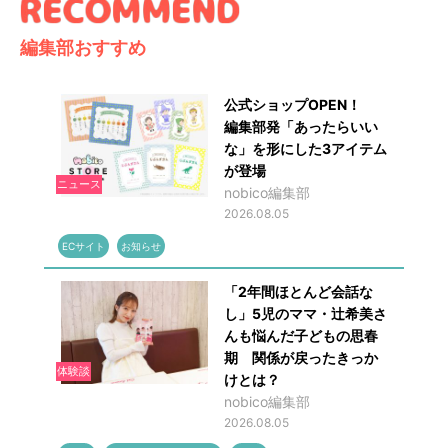
編集部おすすめ
公式ショップOPEN！
編集部発「あったらいい
な」を形にした3アイテム
が登場
ニュース
nobico編集部
2026.08.05
ECサイト
お知らせ
「2年間ほとんど会話な
し」5児のママ・辻希美さ
んも悩んだ子どもの思春
期 関係が戻ったきっか
体験談
けとは？
nobico編集部
2026.08.05