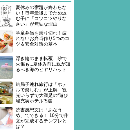
夏休みの宿題が終わらな
い！毎年最後までため込
む子に「コツコツやりな
さい」が無駄な理由
学童弁当を乗り切れ！疲
れないお弁当作り5つのコ
ツ＆安全対策の基本
浮き輪のまま転覆、砂で
火傷も...夏休み前に親が知
るべき海のヒヤリハット
結局子連れ旅行は「ホテ
ルで楽しむ」が正解 観
光いらずで大満足の“遊び
場充実ホテル”5選
読書感想文は「あなう
め」でできる！ 10分で作
文が完成するテンプレと
は？