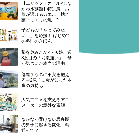
【エリック・カール×しな
がわ水族館】特別展 お
腹が透けるカエル、枯れ
葉そっくりの魚！?
子どもの「やってみた
い！」を応援！ はじめて
の料理のきほん
塾を休みたがる小6娘、週
3度目の「お腹痛い」…母
が気づいた本当の理由
部進学なのに不安を抱え
る中2息子…母が知った本
当の気持ち
人気アニメを支えるアニ
メーターの意外な素顔
なかなか聞けない思春期
の男子に起きる変化…精
通って？