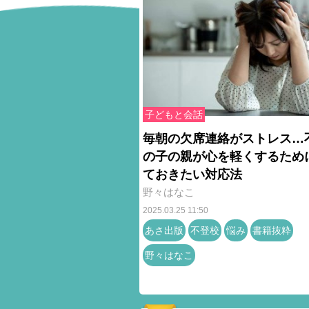
子どもと会話
毎朝の欠席連絡がストレス…
の子の親が心を軽くするため
ておきたい対応法
野々はなこ
2025.03.25 11:50
あさ出版
不登校
悩み
書籍抜粋
野々はなこ