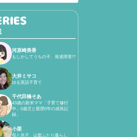
載
河原崎美香
もしかしてうちの子、発達障害!?
大井ミサコ
ゆる英語子育て
千代田橋そあ
43歳の新米ママ「子育て修行
中」0歳児と親歴0年の成長記
録」
小栗
母と息子、山梨ふたり暮らし