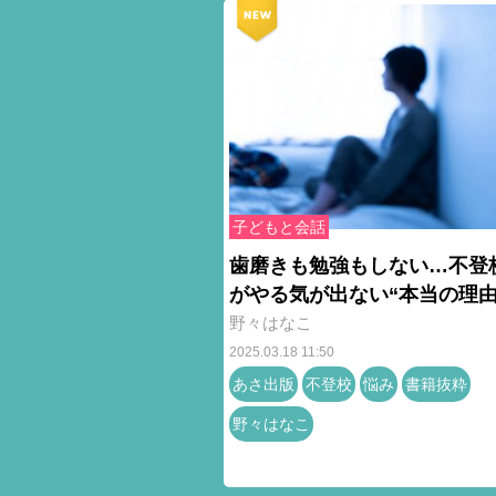
子どもと会話
歯磨きも勉強もしない…不登
がやる気が出ない“本当の理由
野々はなこ
2025.03.18 11:50
あさ出版
不登校
悩み
書籍抜粋
野々はなこ