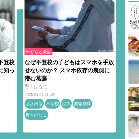
子どもと会話
不登校
なぜ不登校の子どもはスマホを手放
に知っ
せないのか？ スマホ依存の裏側に
潜む葛藤
野々はなこ
2025.03.21 11:50
あさ出版
不登校
悩み
書籍抜粋
野々はなこ