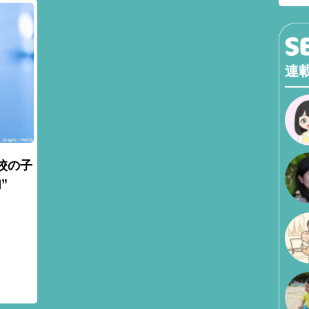
連
校の子
”