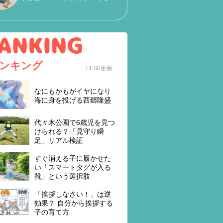
ンキング
11:30更新
なにもかもがイヤになり
海に身を投げる西郷隆盛
代々木公園で6歳児を見つ
けられる？「見守り瞬
足」リアル検証
すぐ消える子に履かせた
い「スマートタグが入る
靴」という選択肢
「挨拶しなさい！」は逆
効果？ 自分から挨拶する
子の育て方