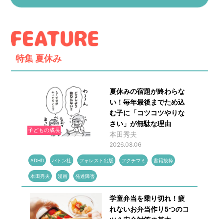
特集
夏休み
夏休みの宿題が終わらな
い！毎年最後までため込
む子に「コツコツやりな
さい」が無駄な理由
子どもの成長
本田秀夫
2026.08.06
ADHD
バトン社
フォレスト出版
フクチマミ
書籍抜粋
本田秀夫
漫画
発達障害
学童弁当を乗り切れ！疲
れないお弁当作り5つのコ