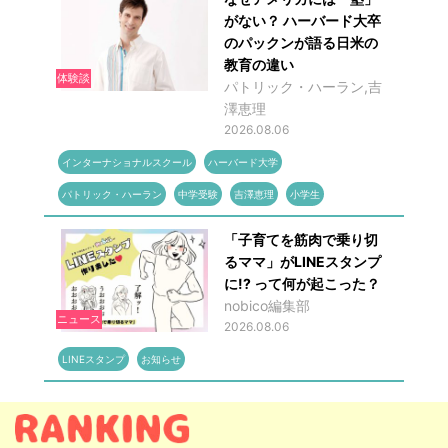
がない？ ハーバード大卒
のパックンが語る日米の
教育の違い
体験談
パトリック・ハーラン,吉
澤恵理
2026.08.06
インターナショナルスクール
ハーバード大学
パトリック・ハーラン
中学受験
吉澤恵理
小学生
「子育てを筋肉で乗り切
るママ」がLINEスタンプ
に!? って何が起こった？
nobico編集部
ニュース
2026.08.06
LINEスタンプ
お知らせ