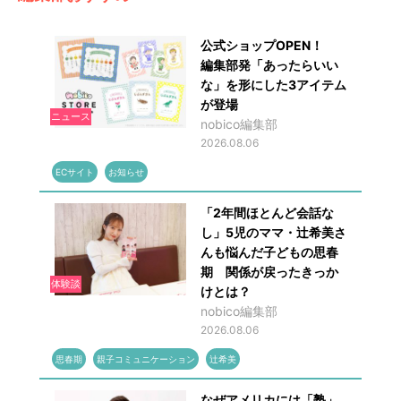
公式ショップOPEN！
編集部発「あったらいい
な」を形にした3アイテム
が登場
ニュース
nobico編集部
2026.08.06
ECサイト
お知らせ
「2年間ほとんど会話な
し」5児のママ・辻希美さ
んも悩んだ子どもの思春
期 関係が戻ったきっか
体験談
けとは？
nobico編集部
2026.08.06
思春期
親子コミュニケーション
辻希美
なぜアメリカには「塾」