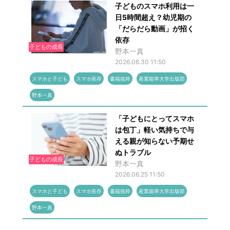
子どものスマホ利用は一
日5時間超え？幼児期の
「だらだら動画」が招く
依存
子どもの成長
野本一真
2026.06.30 11:50
スマホと子ども
スマホ依存
書籍抜粋
産業能率大学出版部
野本一真
「子どもにとってスマホ
は包丁」軽い気持ちで与
える親が知らない予期せ
ぬトラブル
子どもの成長
野本一真
2026.06.25 11:50
スマホと子ども
スマホ依存
書籍抜粋
産業能率大学出版部
野本一真