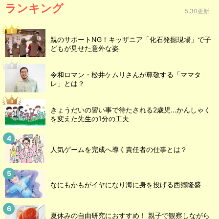
ランキング
5:30更新
親のサポートNG！キッザニア「化石発掘現場」で子
どもが見せた意外な姿
令和ロマン・松井ケムリさんが尊敬する「ママタ
レ」とは？
きょうだいの習い事で待たされる2歳児...かんしゃく
を変えた先生の1分の工夫
人気ゲームを完成へ導く責任者の仕事とは？
なにもかもがイヤになり海に身を投げる西郷隆盛
夏休みの自由研究におすすめ！ 親子で観察しながら