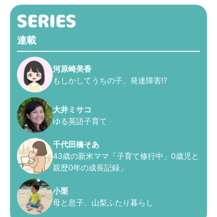
連載
河原崎美香
もしかしてうちの子、発達障害!?
大井ミサコ
ゆる英語子育て
千代田橋そあ
43歳の新米ママ「子育て修行中」0歳児と
親歴0年の成長記録」
小栗
母と息子、山梨ふたり暮らし