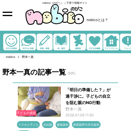
nobico（のびこ）｜子育て情報サイト
nobicoとは？
nobico
野本一真
野本一真の記事一覧
(5件)
「明日の準備した？」が
過干渉に。子どもの自立
を阻む親のNG行動
野本一真
子どもの成長
2026.07.09 11:50
スマホと子ども
反抗期
書籍抜粋
産業能率大学出版部