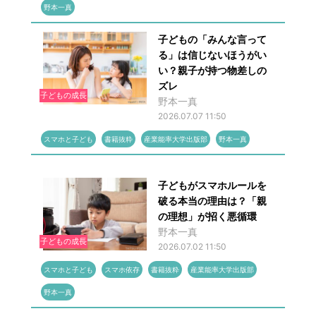
野本一真
子どもの「みんな言って
る」は信じないほうがい
い？親子が持つ物差しの
ズレ
子どもの成長
野本一真
2026.07.07 11:50
スマホと子ども
書籍抜粋
産業能率大学出版部
野本一真
子どもがスマホルールを
破る本当の理由は？「親
の理想」が招く悪循環
野本一真
子どもの成長
2026.07.02 11:50
スマホと子ども
スマホ依存
書籍抜粋
産業能率大学出版部
野本一真