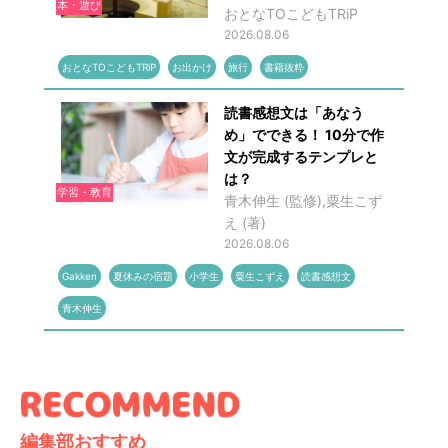
本・遊び
おとなTOこどもTRiP
2026.08.06
おとなTOこどもTRiP
お出かけ
旅行
書籍抜粋
読書感想文は「あなう
め」でできる！ 10分で作
文が完成するテンプレと
は？
学習・教育
青木伸生 (監修),粟生こず
え (著)
2026.08.06
Gakken
夏休みの宿題
小学生
粟生こずえ
読書感想文
青木伸生
編集部おすすめ