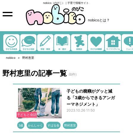
nobico（のびこ）｜子育て情報サイト
nobicoとは？
nobico
野村恵里
野村恵里の記事一覧
(6件)
子どもの癇癪がグッと減
る「3歳からできるアンガ
ーマネジメント」
2023.10.26 11:50
子どもと会話
3歳
かんしゃく
すばる舎
野村恵里