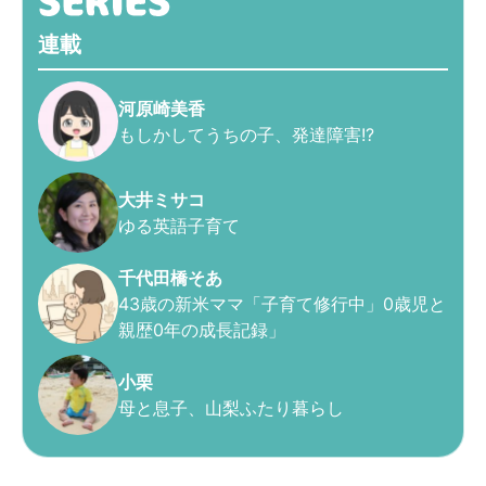
連載
河原崎美香
もしかしてうちの子、発達障害!?
大井ミサコ
ゆる英語子育て
千代田橋そあ
43歳の新米ママ「子育て修行中」0歳児と
親歴0年の成長記録」
小栗
母と息子、山梨ふたり暮らし