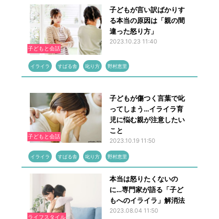
子どもが言い訳ばかりす
る本当の原因は「親の間
違った怒り方」
2023.10.23 11:40
子どもと会話
イライラ
すばる舎
叱り方
野村恵里
子どもが傷つく言葉で叱
ってしまう…イライラ育
児に悩む親が注意したい
こと
子どもと会話
2023.10.19 11:50
イライラ
すばる舎
叱り方
野村恵里
本当は怒りたくないの
に…専門家が語る「子ど
もへのイライラ」解消法
2023.08.04 11:50
ライフスタイル