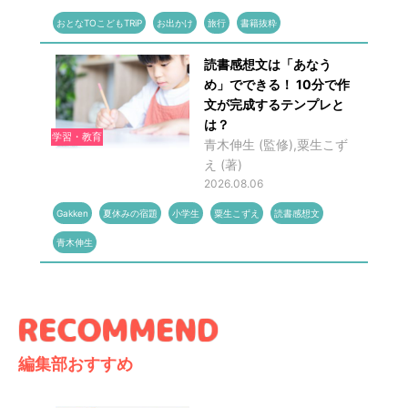
おとなTOこどもTRiP
お出かけ
旅行
書籍抜粋
読書感想文は「あなう
め」でできる！ 10分で作
文が完成するテンプレと
は？
学習・教育
青木伸生 (監修),粟生こず
え (著)
2026.08.06
Gakken
夏休みの宿題
小学生
粟生こずえ
読書感想文
青木伸生
編集部おすすめ