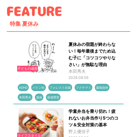
特集
夏休み
夏休みの宿題が終わらな
い！毎年最後までため込
む子に「コツコツやりな
さい」が無駄な理由
子どもの成長
本田秀夫
2026.08.06
ADHD
バトン社
フォレスト出版
フクチマミ
書籍抜粋
本田秀夫
漫画
発達障害
学童弁当を乗り切れ！疲
れないお弁当作り5つのコ
ツ＆安全対策の基本
野上優佳子
ライフスタイル