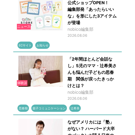
公式ショップOPEN！
編集部発「あったらいい
な」を形にした3アイテム
が登場
ニュース
nobico編集部
2026.08.06
ECサイト
お知らせ
「2年間ほとんど会話な
し」5児のママ・辻希美さ
んも悩んだ子どもの思春
期 関係が戻ったきっか
体験談
けとは？
nobico編集部
2026.08.06
思春期
親子コミュニケーション
辻希美
なぜアメリカには「塾」
がない？ ハーバード大卒