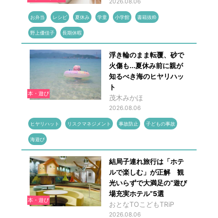
2026.08.06
お弁当
レシピ
夏休み
学童
小学館
書籍抜粋
野上優佳子
長期休暇
浮き輪のまま転覆、砂で
火傷も...夏休み前に親が
知るべき海のヒヤリハッ
ト
本・遊び
茂木みかほ
2026.08.06
ヒヤリハット
リスクマネジメント
事故防止
子どもの事故
海遊び
結局子連れ旅行は「ホテ
ルで楽しむ」が正解 観
光いらずで大満足の“遊び
場充実ホテル”5選
本・遊び
おとなTOこどもTRiP
2026.08.06