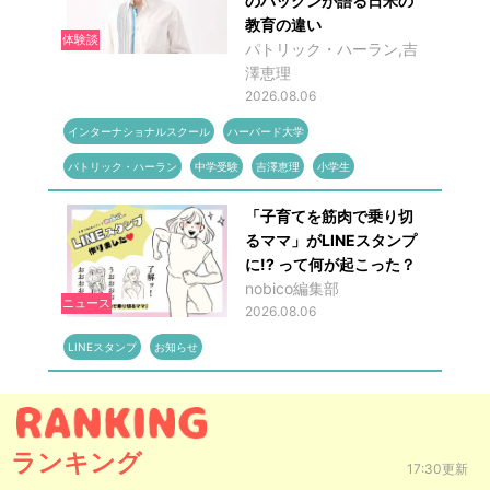
のパックンが語る日米の
教育の違い
体験談
パトリック・ハーラン,吉
澤恵理
2026.08.06
インターナショナルスクール
ハーバード大学
パトリック・ハーラン
中学受験
吉澤恵理
小学生
「子育てを筋肉で乗り切
るママ」がLINEスタンプ
に!? って何が起こった？
nobico編集部
ニュース
2026.08.06
LINEスタンプ
お知らせ
ランキング
17:30更新