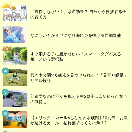
「挨拶しなさい！」は逆効果？ 自分から挨拶する子
の育て方
なにもかもがイヤになり海に身を投げる西郷隆盛
すぐ消える子に履かせたい「スマートタグが入る
靴」という選択肢
代々木公園で6歳児を見つけられる？「見守り瞬足」
リアル検証
部進学なのに不安を抱える中2息子…母が知った本当
の気持ち
【エリック・カール×しながわ水族館】特別展 お腹
が透けるカエル、枯れ葉そっくりの魚！?