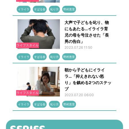
イライラ
すばる舎
叱り方
野村恵里
大声で子どもを叱り、物
にもあたる…イライラ育
児の母を号泣させた「長
男の告白」
ライフスタイル
2023.07.26 11:50
イライラ
すばる舎
叱り方
野村恵里
朝から子どもにイライ
ラ…「抑えきれない怒
り」を鎮める2つのステッ
プ
ライフスタイル
2023.07.20 06:00
イライラ
すばる舎
叱り方
野村恵里