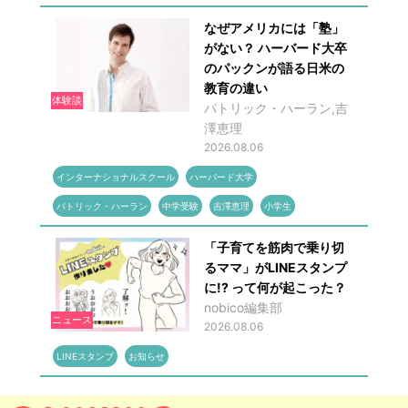
なぜアメリカには「塾」
がない？ ハーバード大卒
のパックンが語る日米の
教育の違い
体験談
パトリック・ハーラン,吉
澤恵理
2026.08.06
インターナショナルスクール
ハーバード大学
パトリック・ハーラン
中学受験
吉澤恵理
小学生
「子育てを筋肉で乗り切
るママ」がLINEスタンプ
に!? って何が起こった？
nobico編集部
ニュース
2026.08.06
LINEスタンプ
お知らせ