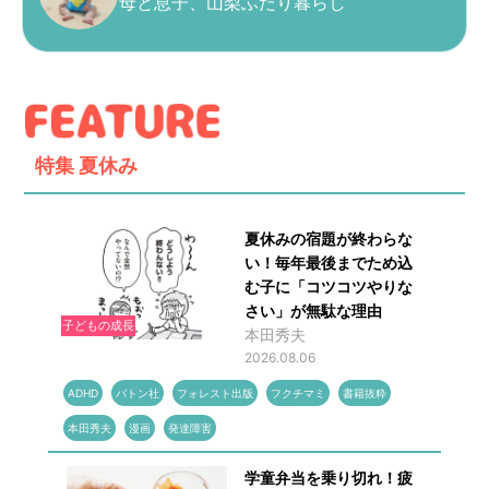
母と息子、山梨ふたり暮らし
特集
夏休み
夏休みの宿題が終わらな
い！毎年最後までため込
む子に「コツコツやりな
さい」が無駄な理由
子どもの成長
本田秀夫
2026.08.06
ADHD
バトン社
フォレスト出版
フクチマミ
書籍抜粋
本田秀夫
漫画
発達障害
学童弁当を乗り切れ！疲