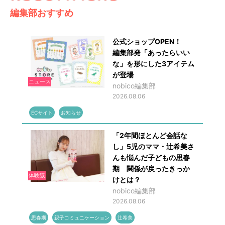
編集部おすすめ
公式ショップOPEN！
編集部発「あったらいい
な」を形にした3アイテム
が登場
ニュース
nobico編集部
2026.08.06
ECサイト
お知らせ
「2年間ほとんど会話な
し」5児のママ・辻希美さ
んも悩んだ子どもの思春
期 関係が戻ったきっか
体験談
けとは？
nobico編集部
2026.08.06
思春期
親子コミュニケーション
辻希美