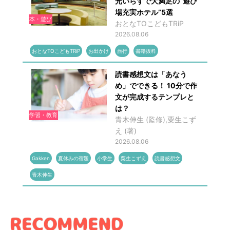
光いらずで大満足の“遊び
場充実ホテル”5選
本・遊び
おとなTOこどもTRiP
2026.08.06
おとなTOこどもTRiP
お出かけ
旅行
書籍抜粋
読書感想文は「あなう
め」でできる！ 10分で作
文が完成するテンプレと
は？
学習・教育
青木伸生 (監修),粟生こず
え (著)
2026.08.06
Gakken
夏休みの宿題
小学生
粟生こずえ
読書感想文
青木伸生