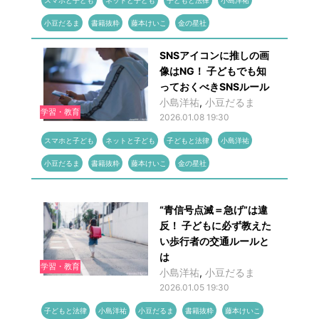
スマホと子ども
ネットと子ども
子どもと法律
小島洋祐
小豆だるま
書籍抜粋
藤本けいこ
金の星社
SNSアイコンに推しの画
像はNG！ 子どもでも知
っておくべきSNSルール
小島洋祐
,
小豆だるま
学習・教育
2026.01.08 19:30
スマホと子ども
ネットと子ども
子どもと法律
小島洋祐
小豆だるま
書籍抜粋
藤本けいこ
金の星社
“青信号点滅＝急げ”は違
反！ 子どもに必ず教えた
い歩行者の交通ルールと
は
学習・教育
小島洋祐
,
小豆だるま
2026.01.05 19:30
子どもと法律
小島洋祐
小豆だるま
書籍抜粋
藤本けいこ