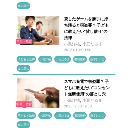
金の星社
貸したゲームを勝手に持
ち帰ると窃盗罪？ 子ども
に教えたい“貸し借り”の
法律
学習・教育
小島洋祐
,
小豆だるま
2026.01.02 11:50
子どもと法律
小島洋祐
小豆だるま
書籍抜粋
藤本けいこ
金の星社
スマホ充電で窃盗罪？ 子
どもに教えたい“コンセン
ト無断使用”の落とし穴
小島洋祐
,
小豆だるま
学習・教育
2025.12.30 19:30
子どもと法律
小島洋祐
小豆だるま
書籍抜粋
藤本けいこ
金の星社