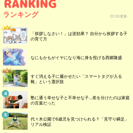
ランキング
23:30更新
「挨拶しなさい！」は逆効果？ 自分から挨拶する子
の育て方
なにもかもがイヤになり海に身を投げる西郷隆盛
すぐ消える子に履かせたい「スマートタグが入る
靴」という選択肢
塾に通う幸せな子と不幸せな子…差を分けたのは家庭
の言葉だった
代々木公園で6歳児を見つけられる？「見守り瞬足」
リアル検証