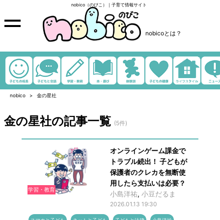
nobico（のびこ）｜子育て情報サイト
nobicoとは？
nobico
金の星社
金の星社の記事一覧
(5件)
オンラインゲーム課金で
トラブル続出！ 子どもが
保護者のクレカを無断使
用したら支払いは必要？
学習・教育
小島洋祐
,
小豆だるま
2026.01.13 19:30