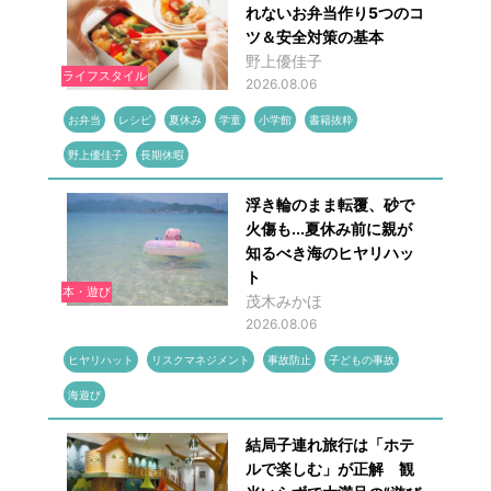
れないお弁当作り5つのコ
ツ＆安全対策の基本
野上優佳子
ライフスタイル
2026.08.06
お弁当
レシピ
夏休み
学童
小学館
書籍抜粋
野上優佳子
長期休暇
浮き輪のまま転覆、砂で
火傷も...夏休み前に親が
知るべき海のヒヤリハッ
ト
本・遊び
茂木みかほ
2026.08.06
ヒヤリハット
リスクマネジメント
事故防止
子どもの事故
海遊び
結局子連れ旅行は「ホテ
ルで楽しむ」が正解 観