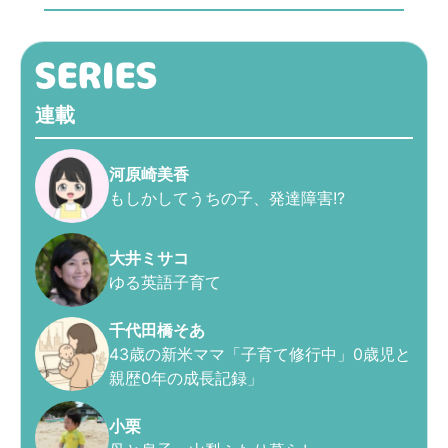
連載
河原崎美香
もしかしてうちの子、発達障害!?
大井ミサコ
ゆる英語子育て
千代田橋そあ
43歳の新米ママ「子育て修行中」0歳児と
親歴0年の成長記録」
小栗