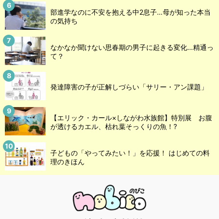
部進学なのに不安を抱える中2息子…母が知った本当
の気持ち
なかなか聞けない思春期の男子に起きる変化…精通っ
て？
発達障害の子が正解しづらい「サリー・アン課題」
【エリック・カール×しながわ水族館】特別展 お腹
が透けるカエル、枯れ葉そっくりの魚！?
子どもの「やってみたい！」を応援！ はじめての料
理のきほん