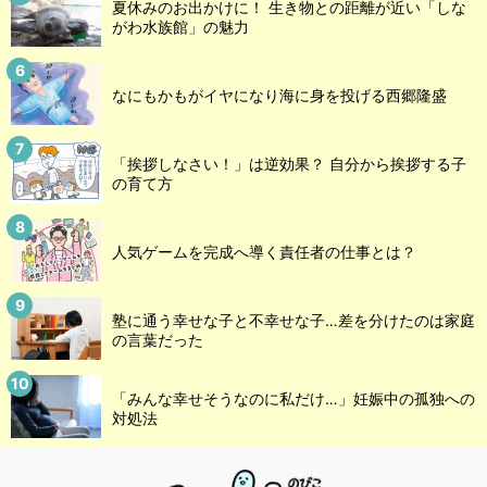
夏休みのお出かけに！ 生き物との距離が近い「しな
がわ水族館」の魅力
なにもかもがイヤになり海に身を投げる西郷隆盛
「挨拶しなさい！」は逆効果？ 自分から挨拶する子
の育て方
人気ゲームを完成へ導く責任者の仕事とは？
塾に通う幸せな子と不幸せな子…差を分けたのは家庭
の言葉だった
「みんな幸せそうなのに私だけ…」妊娠中の孤独への
対処法