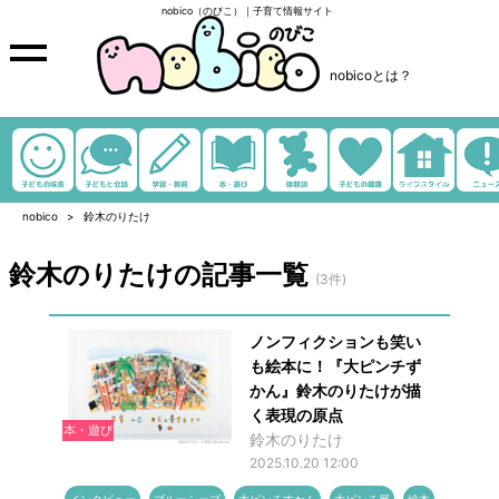
nobico（のびこ）｜子育て情報サイト
nobicoとは？
nobico
鈴木のりたけ
鈴木のりたけの記事一覧
(3件)
ノンフィクションも笑い
も絵本に！『大ピンチず
かん』鈴木のりたけが描
く表現の原点
本・遊び
鈴木のりたけ
2025.10.20 12:00