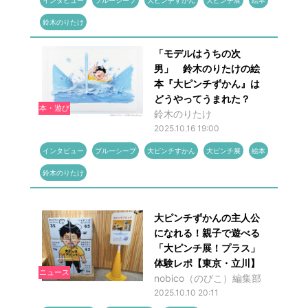
インタビュー
ブルーシープ
大ピンチすかん
大ピンチ展
絵本
鈴木のりたけ
「モデルはうちの次
男」 鈴木のりたけの絵
本『大ピンチずかん』は
どうやってうまれた？
本・遊び
鈴木のりたけ
2025.10.16 19:00
インタビュー
ブルーシープ
大ピンチすかん
大ピンチ展
絵本
鈴木のりたけ
大ピンチずかんの主人公
になれる！親子で遊べる
「大ピンチ展！プラス」
体験レポ【東京・立川】
ニュース
nobico（のびこ）編集部
2025.10.10 20:11