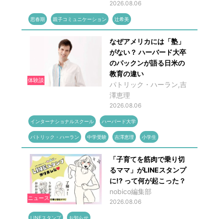
2026.08.06
思春期
親子コミュニケーション
辻希美
なぜアメリカには「塾」
がない？ ハーバード大卒
のパックンが語る日米の
教育の違い
体験談
パトリック・ハーラン,吉
澤恵理
2026.08.06
インターナショナルスクール
ハーバード大学
パトリック・ハーラン
中学受験
吉澤恵理
小学生
「子育てを筋肉で乗り切
るママ」がLINEスタンプ
に!? って何が起こった？
nobico編集部
ニュース
2026.08.06
LINEスタンプ
お知らせ