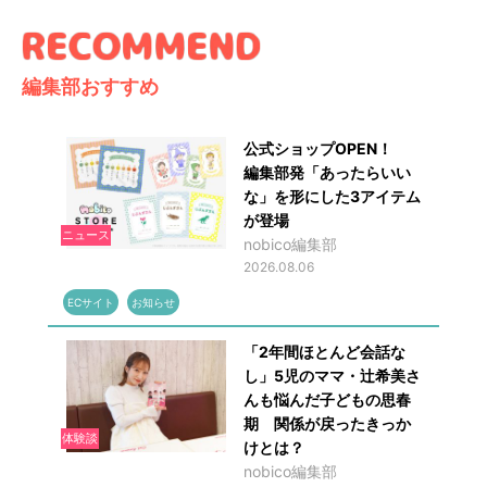
編集部おすすめ
公式ショップOPEN！
編集部発「あったらいい
な」を形にした3アイテム
が登場
ニュース
nobico編集部
2026.08.06
ECサイト
お知らせ
「2年間ほとんど会話な
し」5児のママ・辻希美さ
んも悩んだ子どもの思春
期 関係が戻ったきっか
体験談
けとは？
nobico編集部