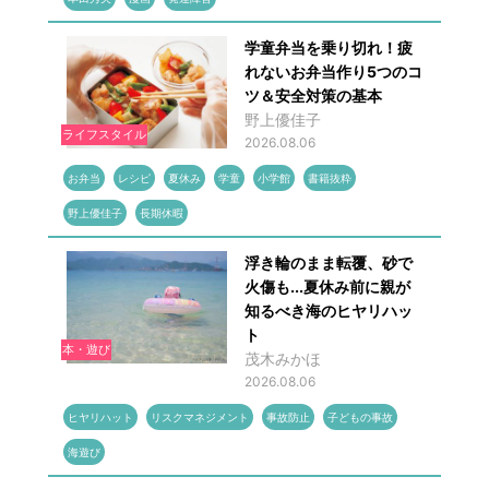
学童弁当を乗り切れ！疲
れないお弁当作り5つのコ
ツ＆安全対策の基本
野上優佳子
ライフスタイル
2026.08.06
お弁当
レシピ
夏休み
学童
小学館
書籍抜粋
野上優佳子
長期休暇
浮き輪のまま転覆、砂で
火傷も...夏休み前に親が
知るべき海のヒヤリハッ
ト
本・遊び
茂木みかほ
2026.08.06
ヒヤリハット
リスクマネジメント
事故防止
子どもの事故
海遊び