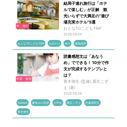
結局子連れ旅行は「ホテ
ルで楽しむ」が正解 観
光いらずで大満足の“遊び
場充実ホテル”5選
本・遊び
おとなTOこどもTRiP
2026.08.06
おとなTOこどもTRiP
お出かけ
旅行
書籍抜粋
読書感想文は「あなう
め」でできる！ 10分で作
文が完成するテンプレと
は？
学習・教育
青木伸生 (監修),粟生こず
え (著)
2026.08.06
Gakken
夏休みの宿題
小学生
粟生こずえ
読書感想文
青木伸生