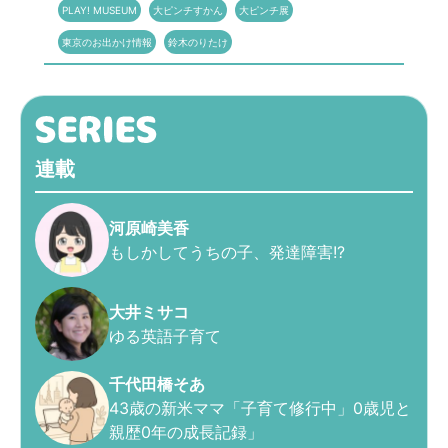
PLAY! MUSEUM
大ピンチすかん
大ピンチ展
東京のお出かけ情報
鈴木のりたけ
連載
河原崎美香
もしかしてうちの子、発達障害!?
大井ミサコ
ゆる英語子育て
千代田橋そあ
43歳の新米ママ「子育て修行中」0歳児と
親歴0年の成長記録」