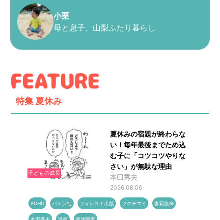
小栗
母と息子、山梨ふたり暮らし
特集
夏休み
夏休みの宿題が終わらな
い！毎年最後までため込
む子に「コツコツやりな
さい」が無駄な理由
子どもの成長
本田秀夫
2026.08.06
ADHD
バトン社
フォレスト出版
フクチマミ
書籍抜粋
本田秀夫
漫画
発達障害