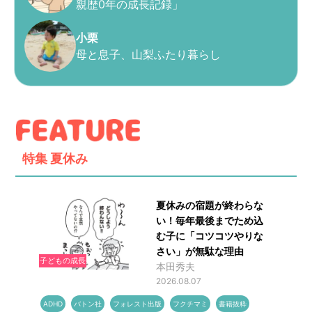
親歴0年の成長記録」
小栗
母と息子、山梨ふたり暮らし
特集
夏休み
夏休みの宿題が終わらな
い！毎年最後までため込
む子に「コツコツやりな
さい」が無駄な理由
子どもの成長
本田秀夫
2026.08.07
ADHD
バトン社
フォレスト出版
フクチマミ
書籍抜粋