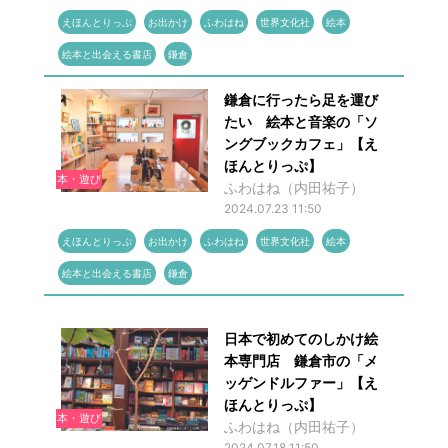
えほんとりっぷ
お出かけ
ふわはね
世界文化社
絵本
絵本と出会える書店
鎌倉
鎌倉に行ったら足を運び
たい 絵本と音楽の「ソ
ングブックカフェ」【え
ほんとりっぷ】
本・遊び
ふわはね（内田祐子）
2024.07.23 11:50
えほんとりっぷ
お出かけ
ふわはね
世界文化社
絵本
絵本と出会える書店
鎌倉
日本で初めてのしかけ絵
本専門店 鎌倉市の「メ
ッゲンドルファー」【え
ほんとりっぷ】
本・遊び
ふわはね（内田祐子）
2024.07.18 11:50