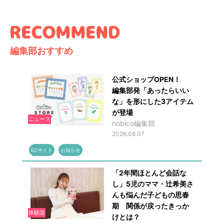
編集部おすすめ
公式ショップOPEN！
編集部発「あったらいい
な」を形にした3アイテム
が登場
ニュース
nobico編集部
2026.08.07
ECサイト
お知らせ
「2年間ほとんど会話な
し」5児のママ・辻希美さ
んも悩んだ子どもの思春
期 関係が戻ったきっか
体験談
けとは？