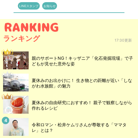
LINEスタンプ
お知らせ
ランキング
17:30更新
親のサポートNG！キッザニア「化石発掘現場」で子
どもが見せた意外な姿
夏休みのお出かけに！ 生き物との距離が近い「しな
がわ水族館」の魅力
夏休みの自由研究におすすめ！ 親子で観察しながら
作れるレシピ
令和ロマン・松井ケムリさんが尊敬する「ママタ
レ」とは？