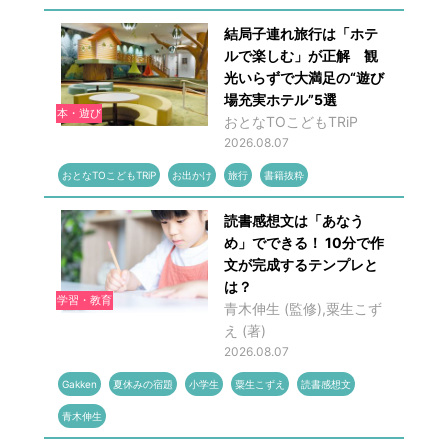
結局子連れ旅行は「ホテ
ルで楽しむ」が正解 観
光いらずで大満足の“遊び
場充実ホテル”5選
本・遊び
おとなTOこどもTRiP
2026.08.07
おとなTOこどもTRiP
お出かけ
旅行
書籍抜粋
読書感想文は「あなう
め」でできる！ 10分で作
文が完成するテンプレと
は？
学習・教育
青木伸生 (監修),粟生こず
え (著)
2026.08.07
Gakken
夏休みの宿題
小学生
粟生こずえ
読書感想文
青木伸生