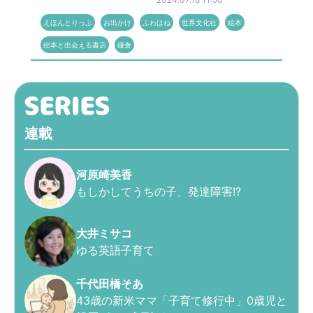
えほんとりっぷ
お出かけ
ふわはね
世界文化社
絵本
絵本と出会える書店
鎌倉
連載
河原崎美香
もしかしてうちの子、発達障害!?
大井ミサコ
ゆる英語子育て
千代田橋そあ
43歳の新米ママ「子育て修行中」0歳児と