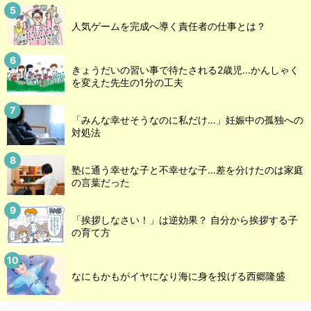
人気ゲームを完成へ導く責任者の仕事とは？
きょうだいの習い事で待たされる2歳児...かんしゃく
を変えた先生の1分の工夫
「みんな幸せそうなのに私だけ…」妊娠中の孤独への
対処法
塾に通う幸せな子と不幸せな子…差を分けたのは家庭
の言葉だった
「挨拶しなさい！」は逆効果？ 自分から挨拶する子
の育て方
なにもかもがイヤになり海に身を投げる西郷隆盛