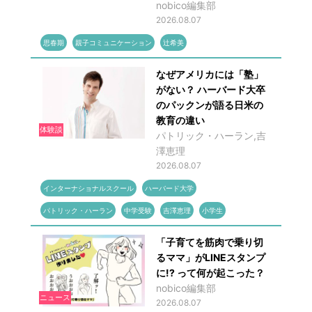
nobico編集部
2026.08.07
思春期
親子コミュニケーション
辻希美
なぜアメリカには「塾」
がない？ ハーバード大卒
のパックンが語る日米の
教育の違い
体験談
パトリック・ハーラン,吉
澤恵理
2026.08.07
インターナショナルスクール
ハーバード大学
パトリック・ハーラン
中学受験
吉澤恵理
小学生
「子育てを筋肉で乗り切
るママ」がLINEスタンプ
に!? って何が起こった？
nobico編集部
ニュース
2026.08.07