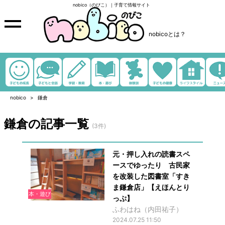
nobico（のびこ）｜子育て情報サイト
nobicoとは？
nobico
鎌倉
鎌倉の記事一覧
(3件)
元・押し入れの読書スペ
ースでゆったり 古民家
を改装した図書室「すき
ま鎌倉店」【えほんとり
本・遊び
っぷ】
ふわはね（内田祐子）
2024.07.25 11:50