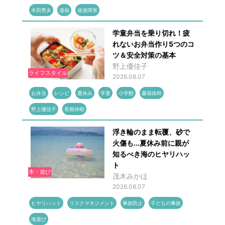
本田秀夫
漫画
発達障害
学童弁当を乗り切れ！疲
れないお弁当作り5つのコ
ツ＆安全対策の基本
野上優佳子
ライフスタイル
2026.08.07
お弁当
レシピ
夏休み
学童
小学館
書籍抜粋
野上優佳子
長期休暇
浮き輪のまま転覆、砂で
火傷も...夏休み前に親が
知るべき海のヒヤリハッ
ト
本・遊び
茂木みかほ
2026.08.07
ヒヤリハット
リスクマネジメント
事故防止
子どもの事故
海遊び