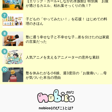
【エリック・カール×しながわ水族館】特別展 お腹
が透けるカエル、枯れ葉そっくりの魚！?
子どもの「やってみたい！」を応援！ はじめての料
理のきほん
塾に通う幸せな子と不幸せな子…差を分けたのは家庭
の言葉だった
人気アニメを支えるアニメーターの意外な素顔
塾を休みたがる小6娘、週3度目の「お腹痛い」…母
が気づいた本当の理由
nobico(のびこ)とは?