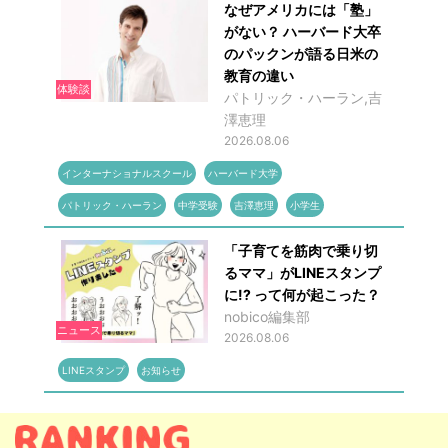
なぜアメリカには「塾」
がない？ ハーバード大卒
のパックンが語る日米の
教育の違い
体験談
パトリック・ハーラン,吉
澤恵理
2026.08.06
インターナショナルスクール
ハーバード大学
パトリック・ハーラン
中学受験
吉澤恵理
小学生
「子育てを筋肉で乗り切
るママ」がLINEスタンプ
に!? って何が起こった？
nobico編集部
ニュース
2026.08.06
LINEスタンプ
お知らせ