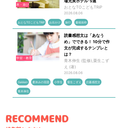
場充実ホテル”5選
本・遊び
おとなTOこどもTRiP
2026.08.06
おとなTOこどもTRiP
お出かけ
旅行
書籍抜粋
読書感想文は「あなう
め」でできる！ 10分で作
文が完成するテンプレと
は？
学習・教育
青木伸生 (監修),粟生こず
え (著)
2026.08.06
Gakken
夏休みの宿題
小学生
粟生こずえ
読書感想文
青木伸生