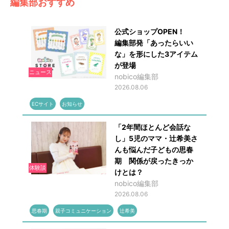
編集部おすすめ
公式ショップOPEN！
編集部発「あったらいい
な」を形にした3アイテム
が登場
ニュース
nobico編集部
2026.08.06
ECサイト
お知らせ
「2年間ほとんど会話な
し」5児のママ・辻希美さ
んも悩んだ子どもの思春
期 関係が戻ったきっか
体験談
けとは？
nobico編集部
2026.08.06
思春期
親子コミュニケーション
辻希美