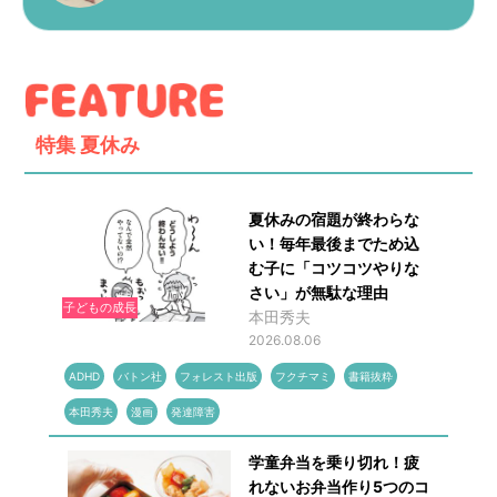
特集
夏休み
夏休みの宿題が終わらな
い！毎年最後までため込
む子に「コツコツやりな
さい」が無駄な理由
子どもの成長
本田秀夫
2026.08.06
ADHD
バトン社
フォレスト出版
フクチマミ
書籍抜粋
本田秀夫
漫画
発達障害
学童弁当を乗り切れ！疲
れないお弁当作り5つのコ