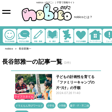
nobico（のびこ）｜子育て情報サイト
nobicoとは？
nobico
長谷部雅一
長谷部雅一の記事一覧
(3件)
子どもの計画性を育てる
「ファミリーキャンプの
片づけ」の手順
2024.07.26 11:40
ライフスタイル
ドラえもん学びワールド
小学生
小学館
藤子・F・不二雄