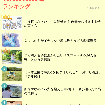
ランキング
17:30更新
「挨拶しなさい！」は逆効果？ 自分から挨拶する子
の育て方
なにもかもがイヤになり海に身を投げる西郷隆盛
すぐ消える子に履かせたい「スマートタグが入る
靴」という選択肢
代々木公園で6歳児を見つけられる？「見守り瞬足」
リアル検証
部進学なのに不安を抱える中2息子…母が知った本当
の気持ち