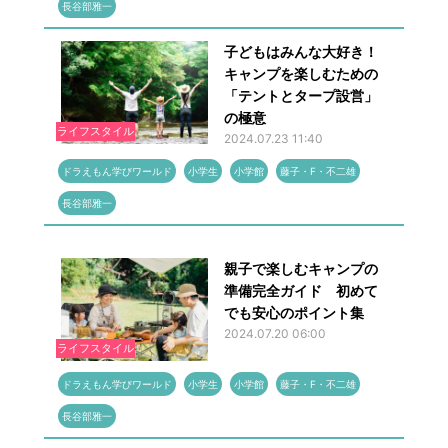
長谷部雅一
子どもはみんな大好き！
キャンプを楽しむための
「テントとタープ設営」
の極意
ライフスタイル
2024.07.23 11:40
ドラえもん学びワールド
小学生
小学館
藤子・F・不二雄
長谷部雅一
親子で楽しむキャンプの
準備完全ガイド 初めて
でも安心のポイント集
2024.07.20 06:00
ライフスタイル
ドラえもん学びワールド
小学生
小学館
藤子・F・不二雄
長谷部雅一