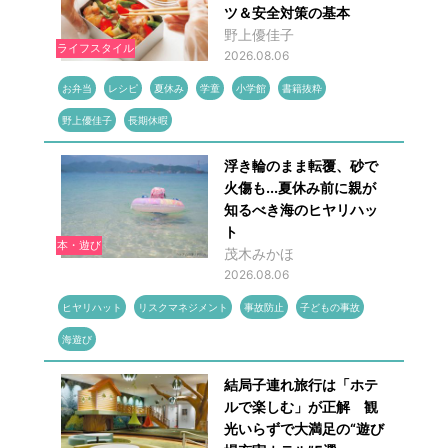
ツ＆安全対策の基本
野上優佳子
ライフスタイル
2026.08.06
お弁当
レシピ
夏休み
学童
小学館
書籍抜粋
野上優佳子
長期休暇
浮き輪のまま転覆、砂で
火傷も...夏休み前に親が
知るべき海のヒヤリハッ
ト
本・遊び
茂木みかほ
2026.08.06
ヒヤリハット
リスクマネジメント
事故防止
子どもの事故
海遊び
結局子連れ旅行は「ホテ
ルで楽しむ」が正解 観
光いらずで大満足の“遊び