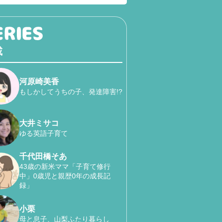
載
河原崎美香
もしかしてうちの子、発達障害!?
大井ミサコ
ゆる英語子育て
千代田橋そあ
43歳の新米ママ「子育て修行
中」0歳児と親歴0年の成長記
録」
小栗
母と息子、山梨ふたり暮らし