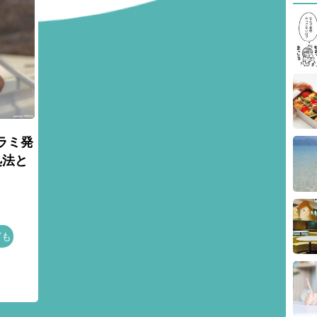
ラミ発
処法と
ども