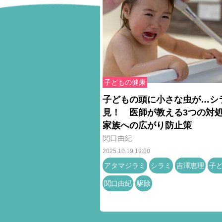
子どもの健康
子どもの頭に小さな虫が…シ
見！ 医師が教える3つの対
家族への広がり防止策
関口由紀
2025.10.19 19:00
アタマジラミ
シラミ
吉澤恵理
子
関口由紀
駆除