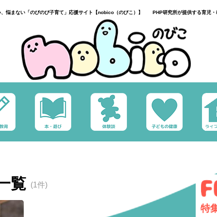
い、悩まない「のびのび子育て」応援サイト【nobico（のびこ）】 PHP研究所が提供する育児・
一覧
(1件)
特