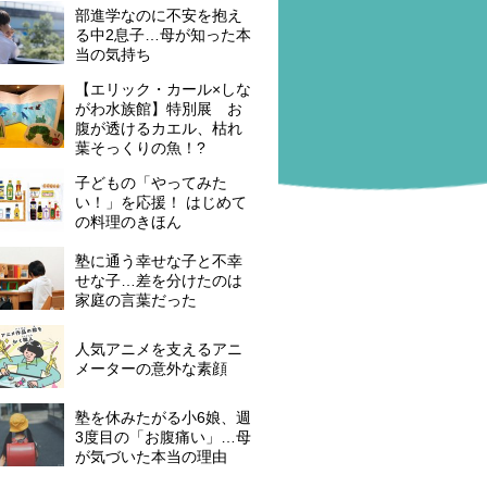
部進学なのに不安を抱え
る中2息子…母が知った本
当の気持ち
【エリック・カール×しな
がわ水族館】特別展 お
腹が透けるカエル、枯れ
葉そっくりの魚！?
子どもの「やってみた
い！」を応援！ はじめて
の料理のきほん
塾に通う幸せな子と不幸
せな子…差を分けたのは
家庭の言葉だった
人気アニメを支えるアニ
メーターの意外な素顔
塾を休みたがる小6娘、週
3度目の「お腹痛い」…母
が気づいた本当の理由