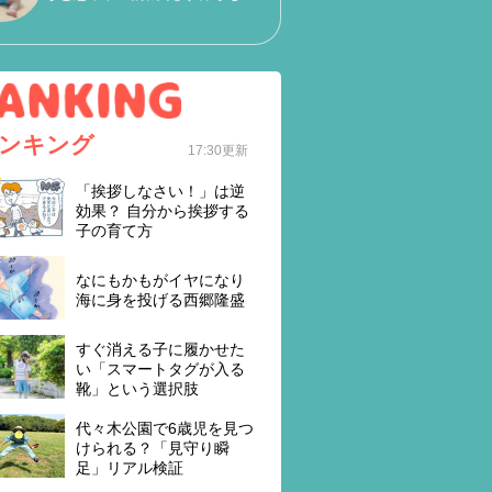
ンキング
17:30更新
「挨拶しなさい！」は逆
効果？ 自分から挨拶する
子の育て方
なにもかもがイヤになり
海に身を投げる西郷隆盛
すぐ消える子に履かせた
い「スマートタグが入る
靴」という選択肢
代々木公園で6歳児を見つ
けられる？「見守り瞬
足」リアル検証