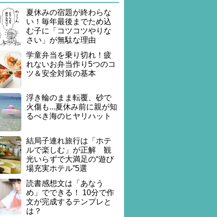
夏休みの宿題が終わらな
い！毎年最後までため込
む子に「コツコツやりな
さい」が無駄な理由
学童弁当を乗り切れ！疲
れないお弁当作り5つのコ
ツ＆安全対策の基本
浮き輪のまま転覆、砂で
火傷も...夏休み前に親が知
るべき海のヒヤリハット
結局子連れ旅行は「ホテ
ルで楽しむ」が正解 観
光いらずで大満足の“遊び
場充実ホテル”5選
読書感想文は「あなう
め」でできる！ 10分で作
文が完成するテンプレと
は？