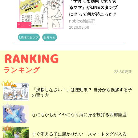
「子育てを筋肉で乗り切
るママ」がLINEスタンプ
に!? って何が起こった？
nobico編集部
ニュース
2026.08.06
LINEスタンプ
お知らせ
ランキング
23:30更新
「挨拶しなさい！」は逆効果？ 自分から挨拶する子
の育て方
なにもかもがイヤになり海に身を投げる西郷隆盛
すぐ消える子に履かせたい「スマートタグが入る