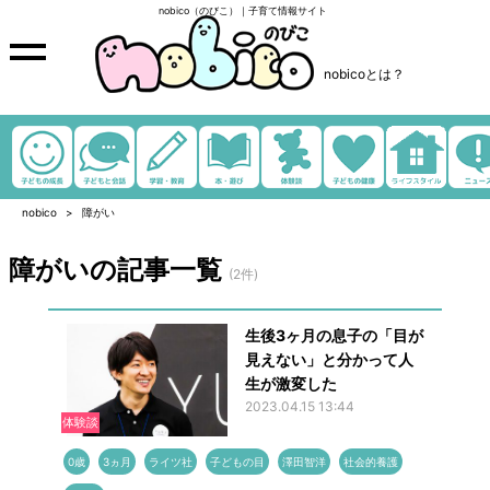
nobico（のびこ）｜子育て情報サイト
nobicoとは？
nobico
障がい
障がいの記事一覧
(2件)
生後3ヶ月の息子の「目が
見えない」と分かって人
生が激変した
2023.04.15 13:44
体験談
0歳
3ヵ月
ライツ社
子どもの目
澤田智洋
社会的養護