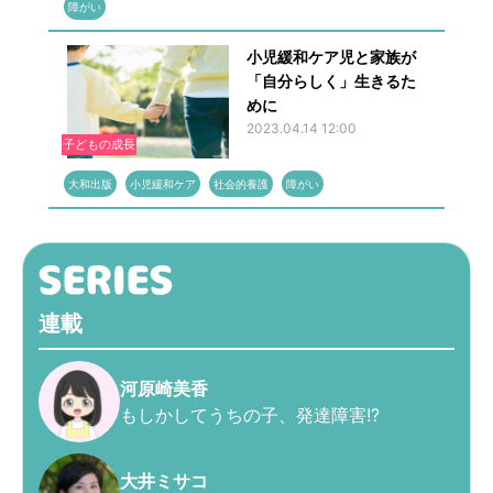
障がい
小児緩和ケア児と家族が
「自分らしく」生きるた
めに
2023.04.14 12:00
子どもの成長
大和出版
小児緩和ケア
社会的養護
障がい
連載
河原崎美香
もしかしてうちの子、発達障害!?
大井ミサコ