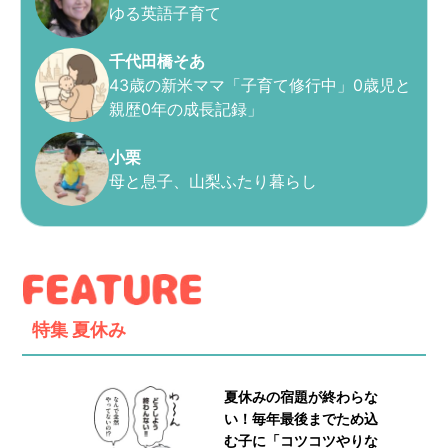
ゆる英語子育て
千代田橋そあ
43歳の新米ママ「子育て修行中」0歳児と
親歴0年の成長記録」
小栗
母と息子、山梨ふたり暮らし
特集
夏休み
夏休みの宿題が終わらな
い！毎年最後までため込
む子に「コツコツやりな