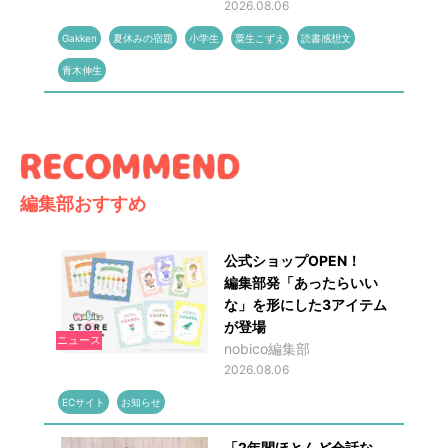
2026.08.06
Gakken
夏休みの宿題
小学生
粟生こずえ
読書感想文
青木伸生
編集部おすすめ
公式ショップOPEN！
編集部発「あったらいい
な」を形にした3アイテム
が登場
ニュース
nobico編集部
2026.08.06
ECサイト
お知らせ
「2年間ほとんど会話な