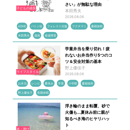
さい」が無駄な理由
子どもの成長
本田秀夫
2026.08.06
ADHD
バトン社
フォレスト出版
フクチマミ
書籍抜粋
本田秀夫
漫画
発達障害
学童弁当を乗り切れ！疲
れないお弁当作り5つのコ
ツ＆安全対策の基本
野上優佳子
ライフスタイル
2026.08.06
お弁当
レシピ
夏休み
学童
小学館
書籍抜粋
野上優佳子
長期休暇
浮き輪のまま転覆、砂で
火傷も...夏休み前に親が
知るべき海のヒヤリハッ
ト
本・遊び