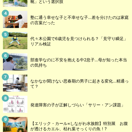
靴」という選択肢
塾に通う幸せな子と不幸せな子…差を分けたのは家庭
の言葉だった
代々木公園で6歳児を見つけられる？「見守り瞬足」
リアル検証
部進学なのに不安を抱える中2息子…母が知った本当
の気持ち
なかなか聞けない思春期の男子に起きる変化…精通っ
て？
発達障害の子が正解しづらい「サリー・アン課題」
【エリック・カール×しながわ水族館】特別展 お腹
が透けるカエル、枯れ葉そっくりの魚！?