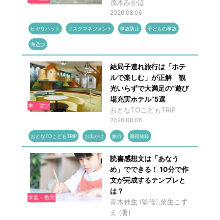
茂木みかほ
2026.08.06
ヒヤリハット
リスクマネジメント
事故防止
子どもの事故
海遊び
結局子連れ旅行は「ホテ
ルで楽しむ」が正解 観
光いらずで大満足の“遊び
場充実ホテル”5選
本・遊び
おとなTOこどもTRiP
2026.08.06
おとなTOこどもTRiP
お出かけ
旅行
書籍抜粋
読書感想文は「あなう
め」でできる！ 10分で作
文が完成するテンプレと
は？
学習・教育
青木伸生 (監修),粟生こず
え (著)