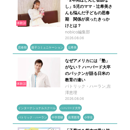
し」5児のママ・辻希美さ
んも悩んだ子どもの思春
期 関係が戻ったきっか
体験談
けとは？
nobico編集部
2026.08.06
思春期
親子コミュニケーション
辻希美
なぜアメリカには「塾」
がない？ ハーバード大卒
のパックンが語る日米の
教育の違い
体験談
パトリック・ハーラン,吉
澤恵理
2026.08.06
インターナショナルスクール
ハーバード大学
パトリック・ハーラン
中学受験
吉澤恵理
小学生