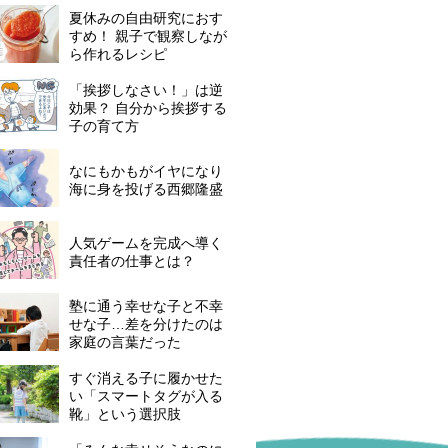
夏休みの自由研究におす
すめ！ 親子で観察しなが
ら作れるレシピ
「挨拶しなさい！」は逆
効果？ 自分から挨拶する
子の育て方
なにもかもがイヤになり
海に身を投げる西郷隆盛
人気ゲームを完成へ導く
責任者の仕事とは？
塾に通う幸せな子と不幸
せな子…差を分けたのは
家庭の言葉だった
すぐ消える子に履かせた
い「スマートタグが入る
靴」という選択肢