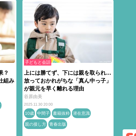
子どもと会話
果？
上には勝てず、下には親を取られ…
仕組み
放っておかれがちな「真ん中っ子」
が親元を早く離れる理由
谷原由美
2025.11.30 20:00
大
10歳
中間子
書籍抜粋
潜在意識
親の接し方
青春出版