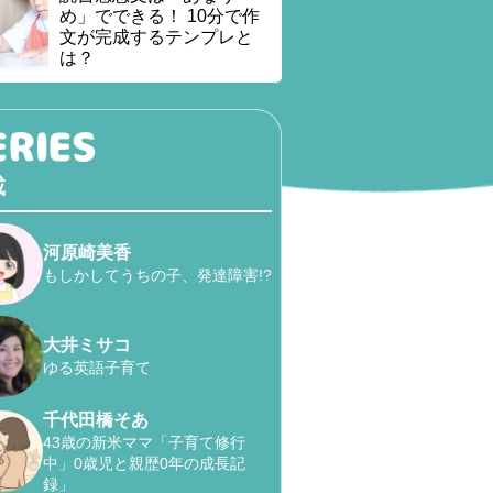
め」でできる！ 10分で作
文が完成するテンプレと
は？
載
河原崎美香
もしかしてうちの子、発達障害!?
大井ミサコ
ゆる英語子育て
千代田橋そあ
43歳の新米ママ「子育て修行
中」0歳児と親歴0年の成長記
録」