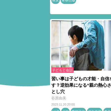
長女
青春出版
子どもと会話
習い事は子どもの才能・自信
す？逆効果になる“親の熱心さ
とし穴
谷原由美
2025.11.20 20:00