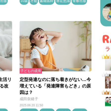
出版
10歳
才能
書籍抜粋
潜在意識
青春出版
ラ
子どもの成長
生活リ
定型発達なのに落ち着きがない…今
る改
増えている「発達障害もどき」の原
因は？
成田奈緒子
2025.06.20 11:50