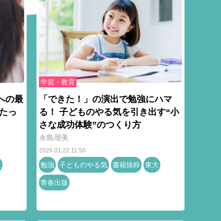
学習・教育
への最
「できた！」の演出で勉強にハマ
たっ
る！ 子どものやる気を引き出す“小
さな成功体験”のつくり方
永島瑠美
2026.01.22 11:50
大
勉強
子どものやる気
書籍抜粋
東大
青春出版