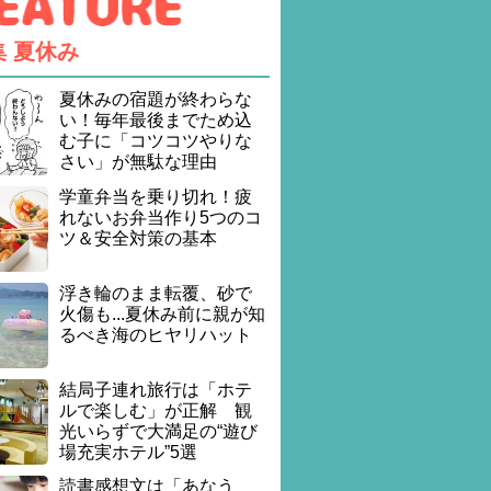
集
夏休み
夏休みの宿題が終わらな
い！毎年最後までため込
む子に「コツコツやりな
さい」が無駄な理由
学童弁当を乗り切れ！疲
れないお弁当作り5つのコ
ツ＆安全対策の基本
浮き輪のまま転覆、砂で
火傷も...夏休み前に親が知
るべき海のヒヤリハット
結局子連れ旅行は「ホテ
ルで楽しむ」が正解 観
光いらずで大満足の“遊び
場充実ホテル”5選
読書感想文は「あなう