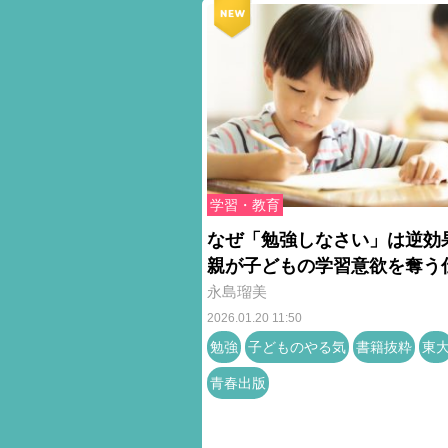
学習・教育
なぜ「勉強しなさい」は逆効
親が子どもの学習意欲を奪う
永島瑠美
2026.01.20 11:50
勉強
子どものやる気
書籍抜粋
東
青春出版