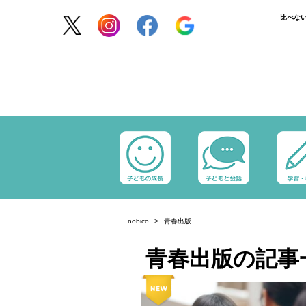
比べな
nobico
青春出版
青春出版の記事