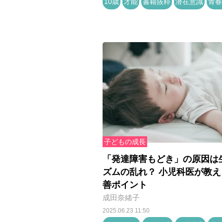
10歳
才能
書籍抜粋
潜在意識
青春
子どもの成長
「発達障害もどき」の原因は
ズムの乱れ？ 小児科医が教え
善ポイント
成田奈緒子
2025.06.23 11:50