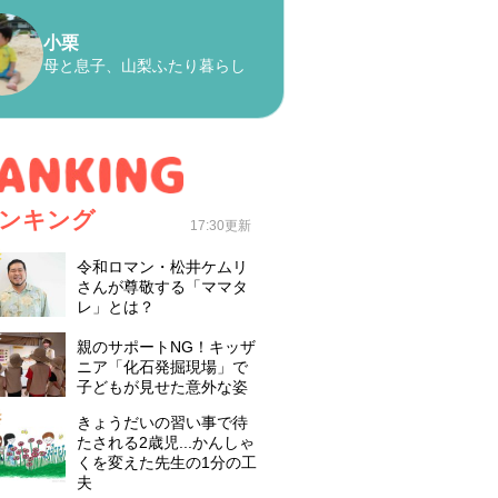
小栗
母と息子、山梨ふたり暮らし
ンキング
17:30更新
令和ロマン・松井ケムリ
さんが尊敬する「ママタ
レ」とは？
親のサポートNG！キッザ
ニア「化石発掘現場」で
子どもが見せた意外な姿
きょうだいの習い事で待
たされる2歳児...かんしゃ
くを変えた先生の1分の工
夫