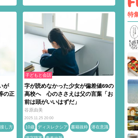
特
子どもと会話
いが
字が読めなかった少女が偏差値69の
等の正
高校へ 心のささえは父の言葉「お
前は頭がいいはずだ」
谷原由美
2025.11.25 20:00
接し方
10歳
ディスレクシア
書籍抜粋
潜在意識