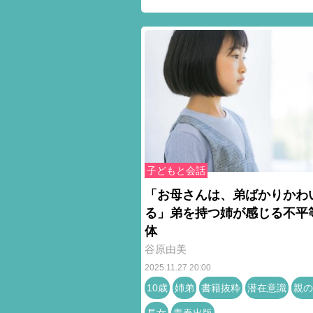
子どもと会話
「お母さんは、弟ばかりかわ
る」弟を持つ姉が感じる不平
体
谷原由美
2025.11.27 20:00
10歳
姉弟
書籍抜粋
潜在意識
親の