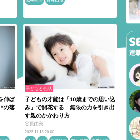
識字障害
青春出版
連
子どもと会話
を伸ば
子どもの才能は「10歳までの思い込
“の落
み」で開花する 無限の力を引き出
す親のかかわり方
谷原由美
2025.11.18 20:00