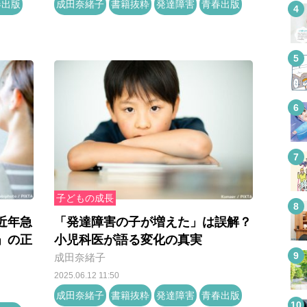
春出版
成田奈緒子
書籍抜粋
発達障害
青春出版
子どもの成長
近年急
「発達障害の子が増えた」は誤解？
」の正
小児科医が語る変化の真実
成田奈緒子
2025.06.12 11:50
成田奈緒子
書籍抜粋
発達障害
青春出版