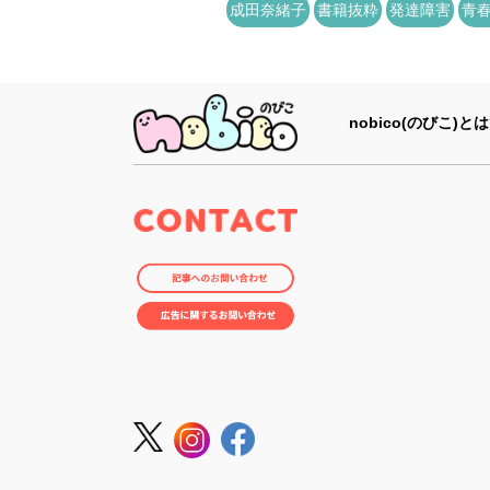
成田奈緒子
書籍抜粋
発達障害
青
nobico(のびこ)とは