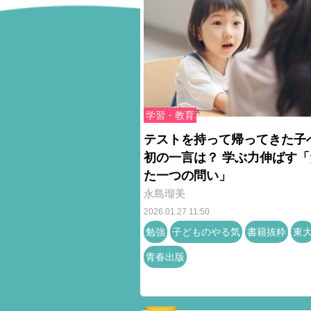
学習・教育
テストを持って帰ってきた子
初の一言は？ 学ぶ力伸ばす「
た一つの問い」
永島瑠美
2026.01.27 11:50
勉強
子どものやる気
書籍抜粋
東
青春出版