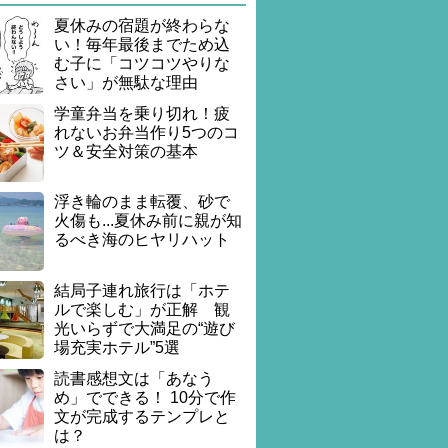
夏休みの宿題が終わらな
い！毎年最後までため込
む子に「コツコツやりな
さい」が無駄な理由
学童弁当を乗り切れ！疲
れないお弁当作り5つのコ
ツ＆安全対策の基本
浮き輪のまま転覆、砂で
火傷も...夏休み前に親が知
るべき海のヒヤリハット
結局子連れ旅行は「ホテ
ルで楽しむ」が正解 観
光いらずで大満足の“遊び
場充実ホテル”5選
読書感想文は「あなう
め」でできる！ 10分で作
文が完成するテンプレと
は？