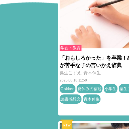
学習・教育
「おもしろかった」を卒業！
が苦手な子の言いかえ辞典
粟生こずえ
,
青木伸生
2025.08.18 11:50
Gakken
夏休みの宿題
小学生
粟生
読書感想文
青木伸生