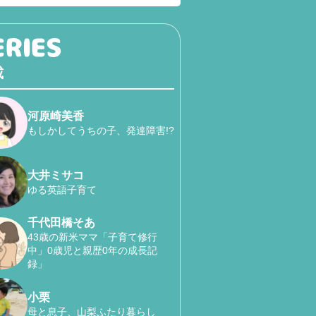
載
河原崎美香
もしかしてうちの子、発達障害!?
大井ミサコ
ゆる英語子育て
千代田橋そあ
43歳の新米ママ「子育て修行
中」0歳児と親歴0年の成長記
録」
小栗
母と息子、山梨ふたり暮らし