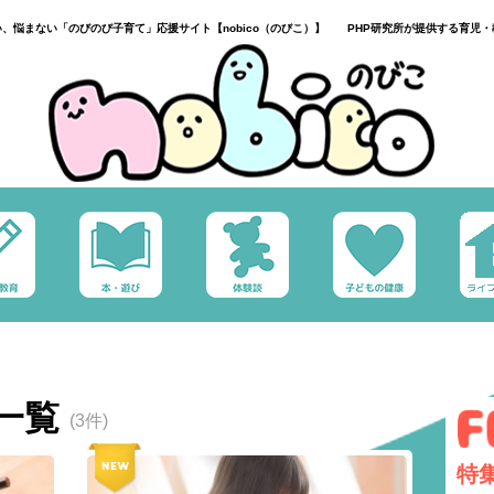
い、悩まない「のびのび子育て」応援サイト【nobico（のびこ）】 PHP研究所が提供する育児・
一覧
(3件)
特