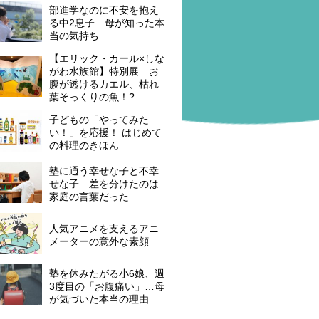
部進学なのに不安を抱え
る中2息子…母が知った本
当の気持ち
【エリック・カール×しな
がわ水族館】特別展 お
腹が透けるカエル、枯れ
葉そっくりの魚！?
子どもの「やってみた
い！」を応援！ はじめて
の料理のきほん
塾に通う幸せな子と不幸
せな子…差を分けたのは
家庭の言葉だった
人気アニメを支えるアニ
メーターの意外な素顔
塾を休みたがる小6娘、週
3度目の「お腹痛い」…母
が気づいた本当の理由