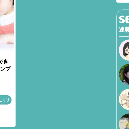
連
でき
テンプ
こずえ