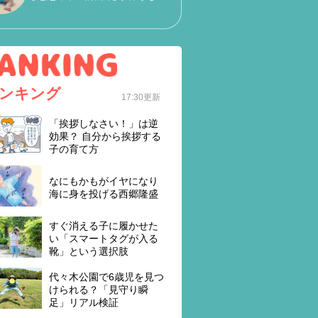
ンキング
17:30更新
「挨拶しなさい！」は逆
効果？ 自分から挨拶する
子の育て方
なにもかもがイヤになり
海に身を投げる西郷隆盛
すぐ消える子に履かせた
い「スマートタグが入る
靴」という選択肢
代々木公園で6歳児を見つ
けられる？「見守り瞬
足」リアル検証