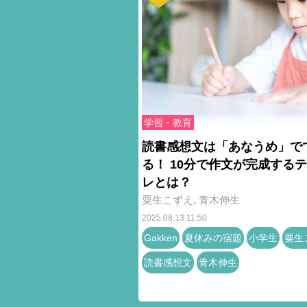
学習・教育
読書感想文は「あなうめ」で
る！ 10分で作文が完成する
レとは？
粟生こずえ
,
青木伸生
2025.08.13 11:50
Gakken
夏休みの宿題
小学生
粟生
読書感想文
青木伸生