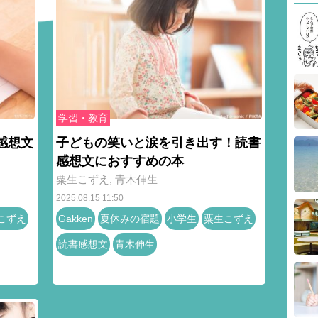
学習・教育
感想文
子どもの笑いと涙を引き出す！読書
感想文におすすめの本
粟生こずえ
,
青木伸生
2025.08.15 11:50
こずえ
Gakken
夏休みの宿題
小学生
粟生こずえ
読書感想文
青木伸生