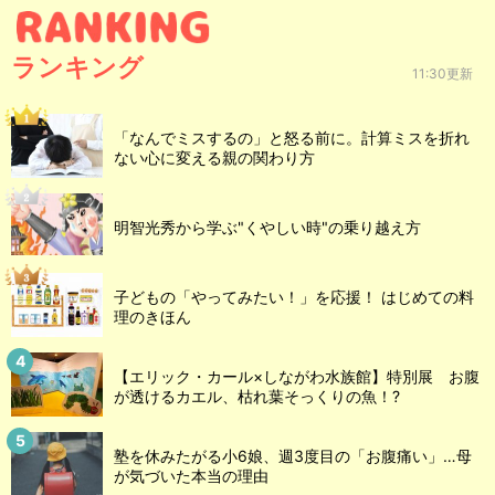
ランキング
11:30更新
「なんでミスするの」と怒る前に。計算ミスを折れ
ない心に変える親の関わり方
明智光秀から学ぶ"くやしい時"の乗り越え方
子どもの「やってみたい！」を応援！ はじめての料
理のきほん
【エリック・カール×しながわ水族館】特別展 お腹
が透けるカエル、枯れ葉そっくりの魚！?
塾を休みたがる小6娘、週3度目の「お腹痛い」…母
が気づいた本当の理由