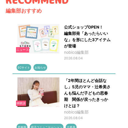
編集部おすすめ
公式ショップOPEN！
編集部発「あったらいい
な」を形にした3アイテム
が登場
ニュース
nobico編集部
2026.08.04
ECサイト
お知らせ
「2年間ほとんど会話な
し」5児のママ・辻希美さ
んも悩んだ子どもの思春
期 関係が戻ったきっか
体験談
けとは？
nobico編集部
2026.08.04
思春期
親子コミュニケーション
辻希美