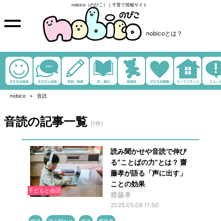
nobico（のびこ）｜子育て情報サイト
nobicoとは？
nobico
音読
音読の記事一覧
(1件)
読み聞かせや音読で伸び
る“ことばの力”とは？ 齋
藤孝が語る「声に出す」
ことの効果
子どもと会話
齋藤孝
2025.05.08 11:50