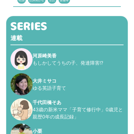
暗誦
読み聞かせ
音読
齋藤孝
連載
河原崎美香
もしかしてうちの子、発達障害!?
大井ミサコ
ゆる英語子育て
千代田橋そあ
43歳の新米ママ「子育て修行中」0歳児と
親歴0年の成長記録」
小栗