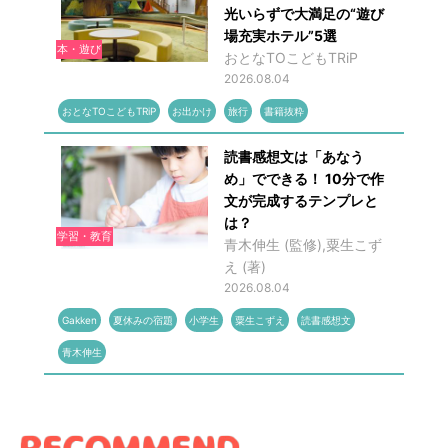
光いらずで大満足の“遊び
場充実ホテル”5選
本・遊び
おとなTOこどもTRiP
2026.08.04
おとなTOこどもTRiP
お出かけ
旅行
書籍抜粋
読書感想文は「あなう
め」でできる！ 10分で作
文が完成するテンプレと
は？
学習・教育
青木伸生 (監修),粟生こず
え (著)
2026.08.04
Gakken
夏休みの宿題
小学生
粟生こずえ
読書感想文
青木伸生