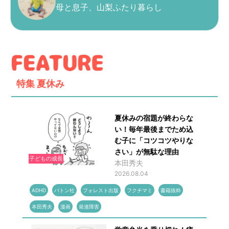
母と息子、山梨ふたり暮らし
特集
夏休み
夏休みの宿題が終わらな
い！毎年最後までため込
む子に「コツコツやりな
さい」が無駄な理由
子どもの成長
本田秀夫
2026.08.04
ADHD
バトン社
フォレスト出版
フクチマミ
書籍抜粋
本田秀夫
漫画
発達障害