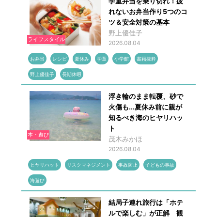
学童弁当を乗り切れ！疲
れないお弁当作り5つのコ
ツ＆安全対策の基本
野上優佳子
ライフスタイル
2026.08.04
お弁当
レシピ
夏休み
学童
小学館
書籍抜粋
野上優佳子
長期休暇
浮き輪のまま転覆、砂で
火傷も...夏休み前に親が
知るべき海のヒヤリハッ
ト
本・遊び
茂木みかほ
2026.08.04
ヒヤリハット
リスクマネジメント
事故防止
子どもの事故
海遊び
結局子連れ旅行は「ホテ
ルで楽しむ」が正解 観