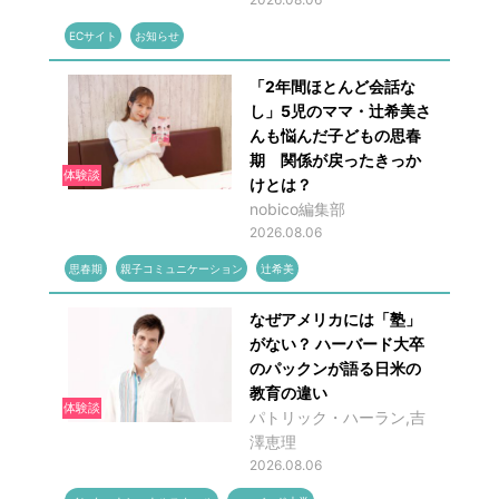
ECサイト
お知らせ
「2年間ほとんど会話な
し」5児のママ・辻希美さ
んも悩んだ子どもの思春
期 関係が戻ったきっか
体験談
けとは？
nobico編集部
2026.08.06
思春期
親子コミュニケーション
辻希美
なぜアメリカには「塾」
がない？ ハーバード大卒
のパックンが語る日米の
教育の違い
体験談
パトリック・ハーラン,吉
澤恵理
2026.08.06