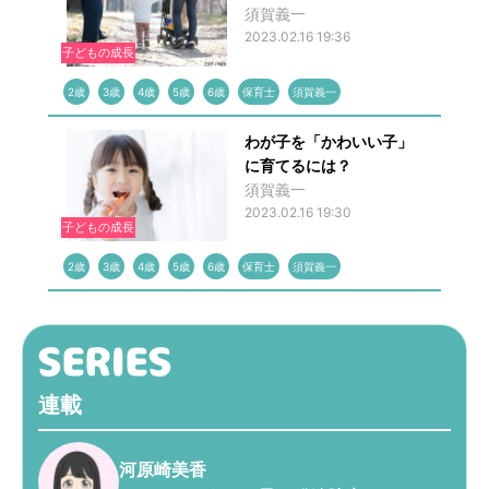
須賀義一
2023.02.16 19:36
子どもの成長
2歳
3歳
4歳
5歳
6歳
保育士
須賀義一
わが子を「かわいい子」
に育てるには？
須賀義一
2023.02.16 19:30
子どもの成長
2歳
3歳
4歳
5歳
6歳
保育士
須賀義一
連載
河原崎美香