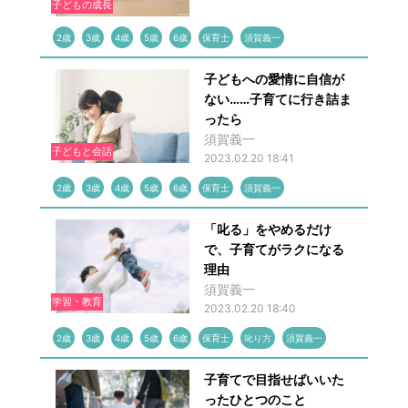
子どもの成長
2歳
3歳
4歳
5歳
6歳
保育士
須賀義一
子どもへの愛情に自信が
ない……子育てに行き詰ま
ったら
須賀義一
子どもと会話
2023.02.20 18:41
2歳
3歳
4歳
5歳
6歳
保育士
須賀義一
「叱る」をやめるだけ
で、子育てがラクになる
理由
須賀義一
学習・教育
2023.02.20 18:40
2歳
3歳
4歳
5歳
6歳
保育士
叱り方
須賀義一
子育てで目指せばいいた
ったひとつのこと