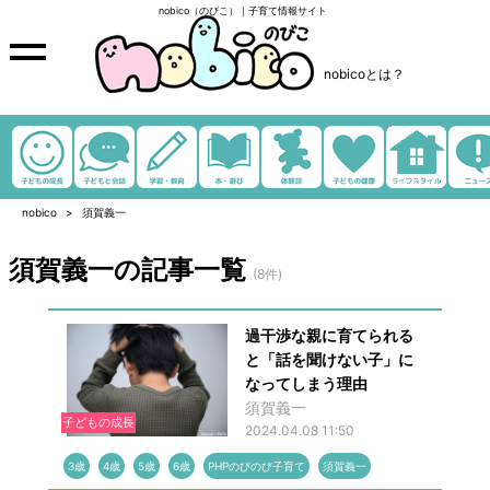
nobico（のびこ）｜子育て情報サイト
nobicoとは？
nobico
須賀義一
須賀義一の記事一覧
(8件)
過干渉な親に育てられる
と「話を聞けない子」に
なってしまう理由
須賀義一
子どもの成長
2024.04.08 11:50
3歳
4歳
5歳
6歳
PHPのびのび子育て
須賀義一