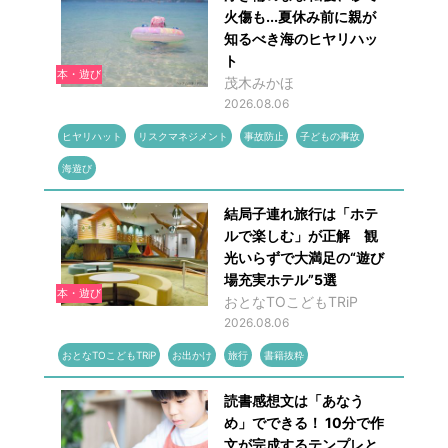
火傷も...夏休み前に親が
知るべき海のヒヤリハッ
ト
本・遊び
茂木みかほ
2026.08.06
ヒヤリハット
リスクマネジメント
事故防止
子どもの事故
海遊び
結局子連れ旅行は「ホテ
ルで楽しむ」が正解 観
光いらずで大満足の“遊び
場充実ホテル”5選
本・遊び
おとなTOこどもTRiP
2026.08.06
おとなTOこどもTRiP
お出かけ
旅行
書籍抜粋
読書感想文は「あなう
め」でできる！ 10分で作
文が完成するテンプレと