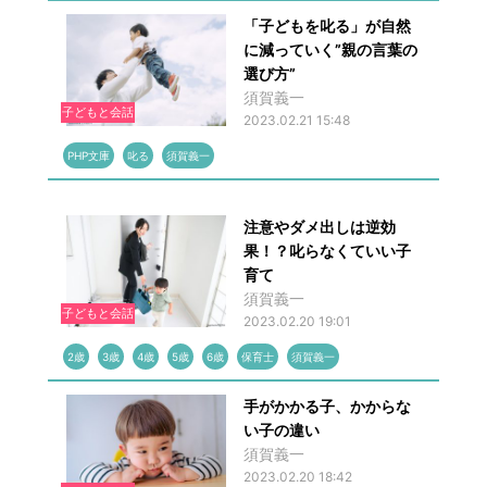
「子どもを叱る」が自然
に減っていく”親の言葉の
選び方”
須賀義一
子どもと会話
2023.02.21 15:48
PHP文庫
叱る
須賀義一
注意やダメ出しは逆効
果！？叱らなくていい子
育て
須賀義一
子どもと会話
2023.02.20 19:01
2歳
3歳
4歳
5歳
6歳
保育士
須賀義一
手がかかる子、かからな
い子の違い
須賀義一
2023.02.20 18:42