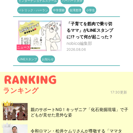
インターナショナルスクール
ハーバード大学
パトリック・ハーラン
中学受験
吉澤恵理
小学生
「子育てを筋肉で乗り切
るママ」がLINEスタンプ
に!? って何が起こった？
nobico編集部
ニュース
2026.08.06
LINEスタンプ
お知らせ
ランキング
17:30更新
親のサポートNG！キッザニア「化石発掘現場」で子
どもが見せた意外な姿
令和ロマン・松井ケムリさんが尊敬する「ママタ