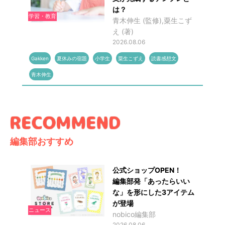
は？
学習・教育
青木伸生 (監修),粟生こず
え (著)
2026.08.06
Gakken
夏休みの宿題
小学生
粟生こずえ
読書感想文
青木伸生
編集部おすすめ
公式ショップOPEN！
編集部発「あったらいい
な」を形にした3アイテム
が登場
ニュース
nobico編集部
2026.08.06