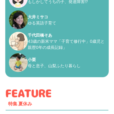
もしかしてうちの子、発達障害!?
大井ミサコ
ゆる英語子育て
千代田橋そあ
43歳の新米ママ「子育て修行中」0歳児と
親歴0年の成長記録」
小栗
母と息子、山梨ふたり暮らし
特集
夏休み