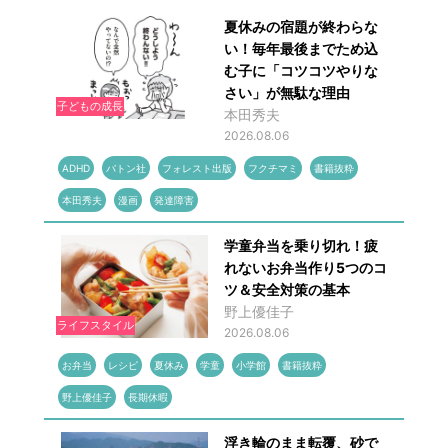
夏休みの宿題が終わらな
い！毎年最後までため込
む子に「コツコツやりな
さい」が無駄な理由
子どもの成長
本田秀夫
2026.08.06
ADHD
バトン社
フォレスト出版
フクチマミ
書籍抜粋
本田秀夫
漫画
発達障害
学童弁当を乗り切れ！疲
れないお弁当作り5つのコ
ツ＆安全対策の基本
野上優佳子
ライフスタイル
2026.08.06
お弁当
レシピ
夏休み
学童
小学館
書籍抜粋
野上優佳子
長期休暇
浮き輪のまま転覆、砂で