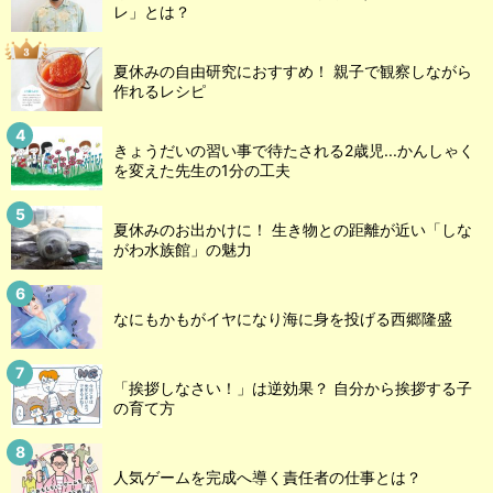
レ」とは？
夏休みの自由研究におすすめ！ 親子で観察しながら
作れるレシピ
きょうだいの習い事で待たされる2歳児...かんしゃく
を変えた先生の1分の工夫
夏休みのお出かけに！ 生き物との距離が近い「しな
がわ水族館」の魅力
なにもかもがイヤになり海に身を投げる西郷隆盛
「挨拶しなさい！」は逆効果？ 自分から挨拶する子
の育て方
人気ゲームを完成へ導く責任者の仕事とは？