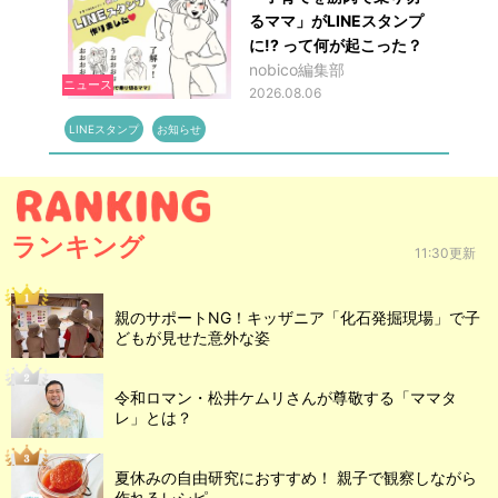
るママ」がLINEスタンプ
に!? って何が起こった？
nobico編集部
ニュース
2026.08.06
LINEスタンプ
お知らせ
ランキング
11:30更新
親のサポートNG！キッザニア「化石発掘現場」で子
どもが見せた意外な姿
令和ロマン・松井ケムリさんが尊敬する「ママタ
レ」とは？
夏休みの自由研究におすすめ！ 親子で観察しながら
作れるレシピ