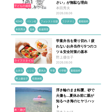
さい」が無駄な理由
子どもの成長
本田秀夫
2026.08.06
ADHD
バトン社
フォレスト出版
フクチマミ
書籍抜粋
本田秀夫
漫画
発達障害
学童弁当を乗り切れ！疲
れないお弁当作り5つのコ
ツ＆安全対策の基本
野上優佳子
ライフスタイル
2026.08.06
お弁当
レシピ
夏休み
学童
小学館
書籍抜粋
野上優佳子
長期休暇
浮き輪のまま転覆、砂で
火傷も...夏休み前に親が
知るべき海のヒヤリハッ
ト
本・遊び
茂木みかほ