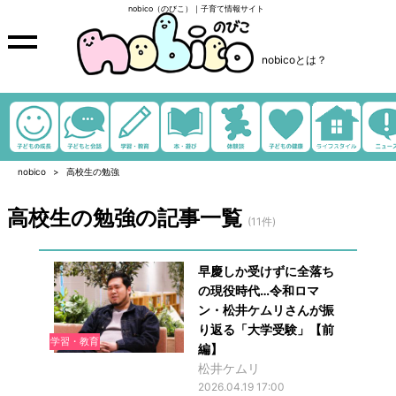
nobico（のびこ）｜子育て情報サイト
nobicoとは？
nobico
高校生の勉強
高校生の勉強の記事一覧
(11件)
早慶しか受けずに全落ち
の現役時代…令和ロマ
ン・松井ケムリさんが振
り返る「大学受験」【前
学習・教育
編】
松井ケムリ
2026.04.19 17:00