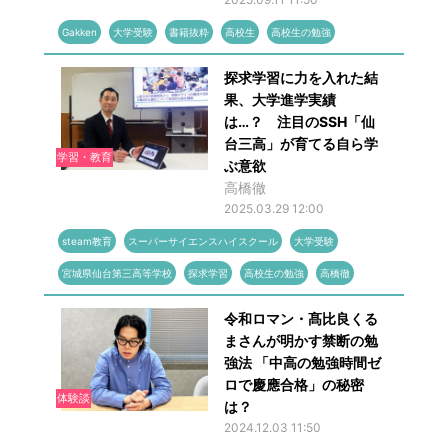
Gakken
大学受験
書籍抜粋
高校生
高校生の勉強
探求学習に力を入れた結
果、大学進学実績
は…？ 注目のSSH「仙
台三高」が育てる自ら学
学習・教育
ぶ意欲
高橋徹
2025.03.29 12:00
steam教育
スーパーサイエンスハイスクール
大学受験
宮城県仙台第三高等学校
探求学習
高校生の勉強
高橋徹
令和ロマン・髙比良くる
まさんが明かす禁断の勉
強法 「中高の勉強時間ゼ
ロで慶應合格」の秘密
体験談
は？
2024.12.03 11:50