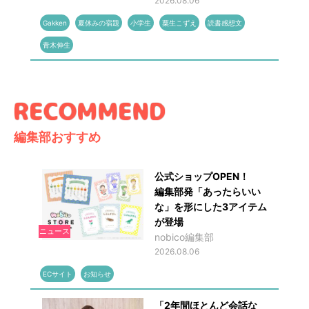
2026.08.06
Gakken
夏休みの宿題
小学生
粟生こずえ
読書感想文
青木伸生
編集部おすすめ
公式ショップOPEN！
編集部発「あったらいい
な」を形にした3アイテム
が登場
ニュース
nobico編集部
2026.08.06
ECサイト
お知らせ
「2年間ほとんど会話な