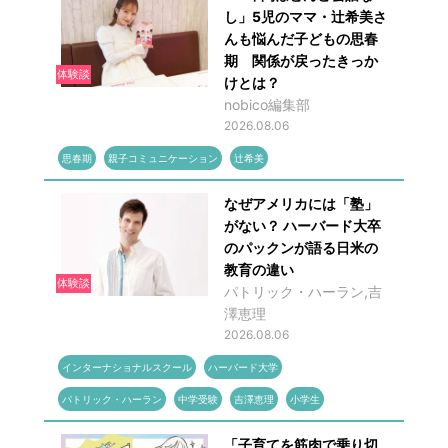
し」5児のママ・辻希美さ
んも悩んだ子どもの思春
期 関係が戻ったきっか
体験談
けとは？
nobico編集部
2026.08.06
思春期
親子コミュニケーション
辻希美
なぜアメリカには「塾」
がない？ ハーバード大卒
のパックンが語る日米の
教育の違い
体験談
パトリック・ハーラン,吉
澤恵理
2026.08.06
インターナショナルスクール
ハーバード大学
パトリック・ハーラン
中学受験
吉澤恵理
小学生
「子育てを筋肉で乗り切