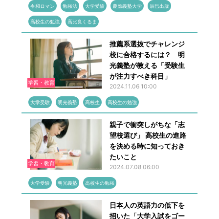
令和ロマン
勉強法
大学受験
慶應義塾大学
辰巳出版
高校生の勉強
高比良くるま
推薦系選抜でチャレンジ
校に合格するには？ 明
光義塾が教える「受験生
が注力すべき科目」
学習・教育
2024.11.06 10:00
大学受験
明光義塾
高校生
高校生の勉強
親子で衝突しがちな「志
望校選び」 高校生の進路
を決める時に知っておき
たいこと
学習・教育
2024.07.08 06:00
大学受験
明光義塾
高校生の勉強
日本人の英語力の低下を
招いた「大学入試をゴー