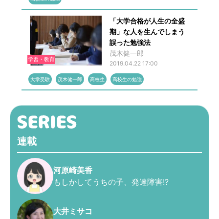
「大学合格が人生の全盛
期」な人を生んでしまう
誤った勉強法
茂木健一郎
学習・教育
2019.04.22 17:00
大学受験
茂木健一郎
高校生
高校生の勉強
連載
河原崎美香
もしかしてうちの子、発達障害!?
大井ミサコ