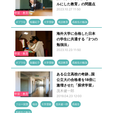
ルにした教育」の問題点
2023.10.27 11:50
学習・教育
ポプラ社
加藤紀子
大学受験
英語教育
高校生の勉強
海外大学に合格した日本
の学生に共通する「2つの
勉強法」
2023.10.23 11:50
学習・教育
ポプラ社
加藤紀子
大学受験
英語教育
高校生の勉強
ある公立高校の奇跡…国
公立大の合格者を18倍に
激増させた「探求学習」
茂木健一郎
学習・教育
2019.04.23 12:00
フロー状態
地頭
大学受験
茂木健一郎
高校生
高校生の勉強