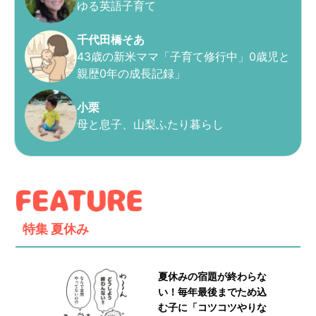
ゆる英語子育て
千代田橋そあ
43歳の新米ママ「子育て修行中」0歳児と
親歴0年の成長記録」
小栗
母と息子、山梨ふたり暮らし
特集
夏休み
夏休みの宿題が終わらな
い！毎年最後までため込
む子に「コツコツやりな