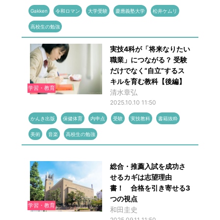
Gakken
令和ロマン
大学受験
慶應義塾大学
松井ケムリ
高校生の勉強
実技4科が「将来なりたい
職業」につながる？ 受験
だけでなく“自立”するス
キルを育む教科【後編】
学習・教育
清水章弘
2025.10.10 11:50
かんき出版
保健体育
内申点
受験
実技教科
書籍抜粋
美術
音楽
高校生の勉強
総合・推薦入試を成功さ
せるカギは志望理由
書！ 合格を引き寄せる3
つの視点
学習・教育
和田圭史
2025.09.11 11:50