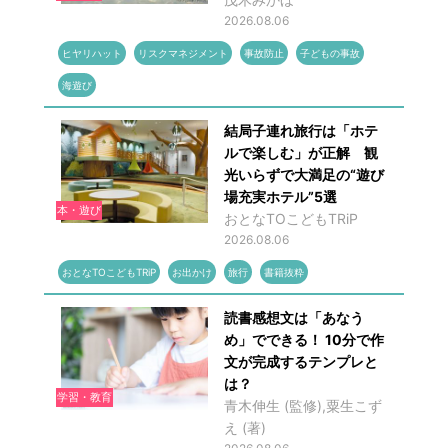
2026.08.06
ヒヤリハット
リスクマネジメント
事故防止
子どもの事故
海遊び
結局子連れ旅行は「ホテ
ルで楽しむ」が正解 観
光いらずで大満足の“遊び
場充実ホテル”5選
本・遊び
おとなTOこどもTRiP
2026.08.06
おとなTOこどもTRiP
お出かけ
旅行
書籍抜粋
読書感想文は「あなう
め」でできる！ 10分で作
文が完成するテンプレと
は？
学習・教育
青木伸生 (監修),粟生こず
え (著)