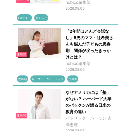
nobico編集部
2026.08.06
ECサイト
お知らせ
「2年間ほとんど会話な
し」5児のママ・辻希美さ
んも悩んだ子どもの思春
期 関係が戻ったきっか
体験談
けとは？
nobico編集部
2026.08.06
思春期
親子コミュニケーション
辻希美
なぜアメリカには「塾」
がない？ ハーバード大卒
のパックンが語る日米の
教育の違い
体験談
パトリック・ハーラン,吉
澤恵理
2026.08.06