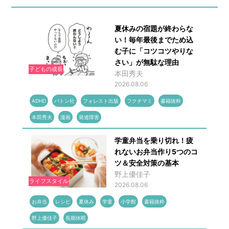
夏休みの宿題が終わらな
い！毎年最後までため込
む子に「コツコツやりな
さい」が無駄な理由
子どもの成長
本田秀夫
2026.08.06
ADHD
バトン社
フォレスト出版
フクチマミ
書籍抜粋
本田秀夫
漫画
発達障害
学童弁当を乗り切れ！疲
れないお弁当作り5つのコ
ツ＆安全対策の基本
野上優佳子
ライフスタイル
2026.08.06
お弁当
レシピ
夏休み
学童
小学館
書籍抜粋
野上優佳子
長期休暇