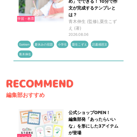
め」でできる！ 10分で作
文が完成するテンプレと
は？
学習・教育
青木伸生 (監修),粟生こず
え (著)
2026.08.06
Gakken
夏休みの宿題
小学生
粟生こずえ
読書感想文
青木伸生
編集部おすすめ
公式ショップOPEN！
編集部発「あったらいい
な」を形にした3アイテム
が登場
ニュース