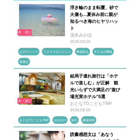
浮き輪のまま転覆、砂で
火傷も...夏休み前に親が
知るべき海のヒヤリハッ
ト
本・遊び
茂木みかほ
2026.08.06
ヒヤリハット
リスクマネジメント
事故防止
子どもの事故
海遊び
結局子連れ旅行は「ホテ
ルで楽しむ」が正解 観
光いらずで大満足の“遊び
場充実ホテル”5選
本・遊び
おとなTOこどもTRiP
2026.08.06
おとなTOこどもTRiP
お出かけ
旅行
書籍抜粋
読書感想文は「あなう