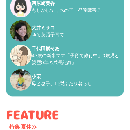
河原崎美香
もしかしてうちの子、発達障害!?
大井ミサコ
ゆる英語子育て
千代田橋そあ
43歳の新米ママ「子育て修行中」0歳児と
親歴0年の成長記録」
小栗
母と息子、山梨ふたり暮らし
特集
夏休み