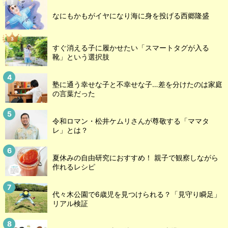
なにもかもがイヤになり海に身を投げる西郷隆盛
すぐ消える子に履かせたい「スマートタグが入る
靴」という選択肢
塾に通う幸せな子と不幸せな子…差を分けたのは家庭
の言葉だった
令和ロマン・松井ケムリさんが尊敬する「ママタ
レ」とは？
夏休みの自由研究におすすめ！ 親子で観察しながら
作れるレシピ
代々木公園で6歳児を見つけられる？「見守り瞬足」
リアル検証