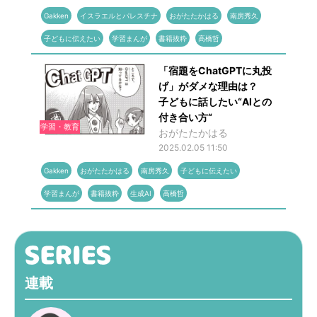
Gakken
イスラエルとパレスチナ
おがたたかはる
南房秀久
子どもに伝えたい
学習まんが
書籍抜粋
高橋哲
「宿題をChatGPTに丸投
げ」がダメな理由は？
子どもに話したい“AIとの
付き合い方“
学習・教育
おがたたかはる
2025.02.05 11:50
Gakken
おがたたかはる
南房秀久
子どもに伝えたい
学習まんが
書籍抜粋
生成AI
高橋哲
連載