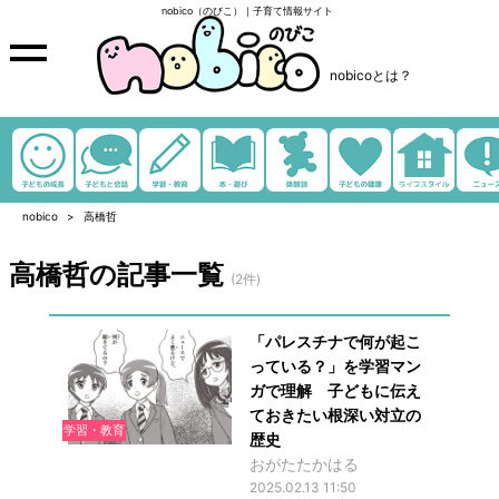
nobico（のびこ）｜子育て情報サイト
nobicoとは？
nobico
高橋哲
高橋哲の記事一覧
(2件)
「パレスチナで何が起こ
っている？」を学習マン
ガで理解 子どもに伝え
ておきたい根深い対立の
学習・教育
歴史
おがたたかはる
2025.02.13 11:50