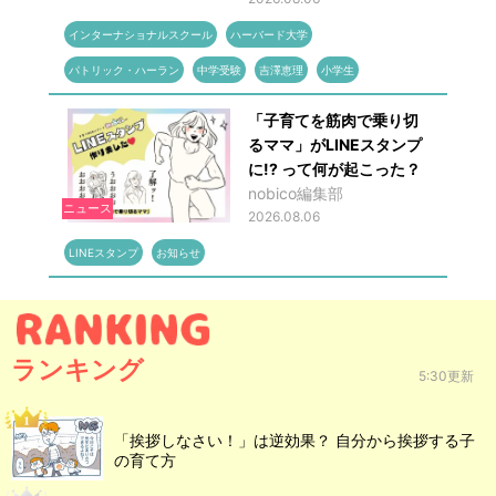
インターナショナルスクール
ハーバード大学
パトリック・ハーラン
中学受験
吉澤恵理
小学生
「子育てを筋肉で乗り切
るママ」がLINEスタンプ
に!? って何が起こった？
nobico編集部
ニュース
2026.08.06
LINEスタンプ
お知らせ
ランキング
5:30更新
「挨拶しなさい！」は逆効果？ 自分から挨拶する子
の育て方