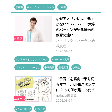
思春期
親子コミュニケーション
辻希美
なぜアメリカには「塾」
がない？ ハーバード大卒
のパックンが語る日米の
教育の違い
体験談
パトリック・ハーラン,吉
澤恵理
2026.08.04
インターナショナルスクール
ハーバード大学
パトリック・ハーラン
中学受験
吉澤恵理
小学生
「子育てを筋肉で乗り切
るママ」がLINEスタンプ
に!? って何が起こった？
nobico編集部
ニュース
2026.08.04
LINEスタンプ
お知らせ