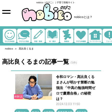
nobico（のびこ）｜子育て情報サイト
nobicoとは？
nobico
高比良くるま
高比良くるまの記事一覧
(1件)
令和ロマン・髙比良くる
まさんが明かす禁断の勉
強法 「中高の勉強時間ゼ
ロで慶應合格」の秘密
体験談
は？
2024.12.03 11:50