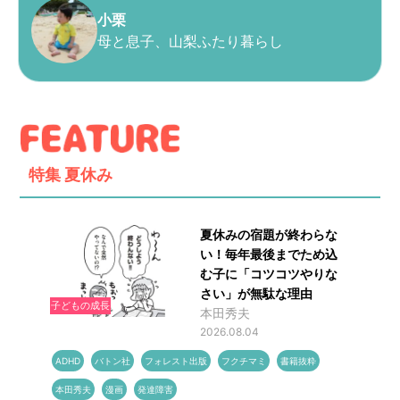
小栗
母と息子、山梨ふたり暮らし
特集
夏休み
夏休みの宿題が終わらな
い！毎年最後までため込
む子に「コツコツやりな
さい」が無駄な理由
子どもの成長
本田秀夫
2026.08.04
ADHD
バトン社
フォレスト出版
フクチマミ
書籍抜粋
本田秀夫
漫画
発達障害