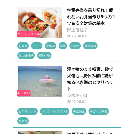
学童弁当を乗り切れ！疲
れないお弁当作り5つのコ
ツ＆安全対策の基本
野上優佳子
ライフスタイル
2026.08.04
お弁当
レシピ
夏休み
学童
小学館
書籍抜粋
野上優佳子
長期休暇
浮き輪のまま転覆、砂で
火傷も...夏休み前に親が
知るべき海のヒヤリハッ
ト
本・遊び
茂木みかほ
2026.08.04
ヒヤリハット
リスクマネジメント
事故防止
子どもの事故
海遊び