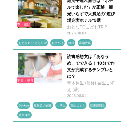
結局子連れ旅行は「ホテ
ルで楽しむ」が正解 観
光いらずで大満足の“遊び
場充実ホテル”5選
本・遊び
おとなTOこどもTRiP
2026.08.04
おとなTOこどもTRiP
お出かけ
旅行
書籍抜粋
読書感想文は「あなう
め」でできる！ 10分で作
文が完成するテンプレと
は？
学習・教育
青木伸生 (監修),粟生こず
え (著)
2026.08.04
Gakken
夏休みの宿題
小学生
粟生こずえ
読書感想文
青木伸生