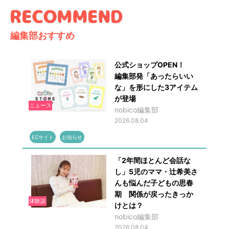
編集部おすすめ
公式ショップOPEN！
編集部発「あったらいい
な」を形にした3アイテム
が登場
ニュース
nobico編集部
2026.08.04
ECサイト
お知らせ
「2年間ほとんど会話な
し」5児のママ・辻希美さ
んも悩んだ子どもの思春
期 関係が戻ったきっか
体験談
けとは？
nobico編集部
2026.08.04