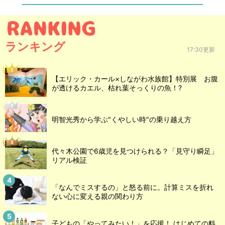
ランキング
17:30更新
【エリック・カール×しながわ水族館】特別展 お腹
が透けるカエル、枯れ葉そっくりの魚！?
明智光秀から学ぶ"くやしい時"の乗り越え方
代々木公園で6歳児を見つけられる？「見守り瞬足」
リアル検証
「なんでミスするの」と怒る前に。計算ミスを折れ
ない心に変える親の関わり方
子どもの「やってみたい！」を応援！ はじめての料