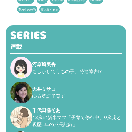
令和ロマン
勉強法
大学受験
慶應義塾大学
辰巳出版
高校生の勉強
高比良くるま
連載
河原崎美香
もしかしてうちの子、発達障害!?
大井ミサコ
ゆる英語子育て
千代田橋そあ
43歳の新米ママ「子育て修行中」0歳児と
親歴0年の成長記録」