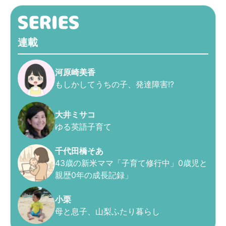
連載
河原崎美香
もしかしてうちの子、発達障害!?
大井ミサコ
ゆる英語子育て
千代田橋そあ
43歳の新米ママ「子育て修行中」0歳児と
親歴0年の成長記録」
小栗
母と息子、山梨ふたり暮らし