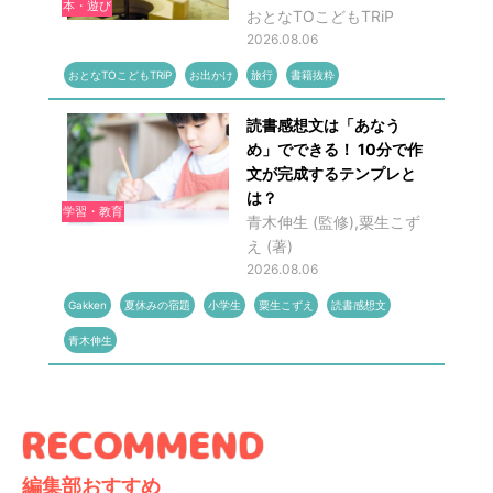
本・遊び
おとなTOこどもTRiP
2026.08.06
おとなTOこどもTRiP
お出かけ
旅行
書籍抜粋
読書感想文は「あなう
め」でできる！ 10分で作
文が完成するテンプレと
は？
学習・教育
青木伸生 (監修),粟生こず
え (著)
2026.08.06
Gakken
夏休みの宿題
小学生
粟生こずえ
読書感想文
青木伸生
編集部おすすめ