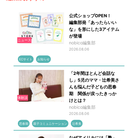
公式ショップOPEN！
編集部発「あったらいい
な」を形にした3アイテム
が登場
ニュース
nobico編集部
2026.08.06
ECサイト
お知らせ
「2年間ほとんど会話な
し」5児のママ・辻希美さ
んも悩んだ子どもの思春
期 関係が戻ったきっか
体験談
けとは？
nobico編集部
2026.08.06
思春期
親子コミュニケーション
辻希美
なぜアメリカには「塾」