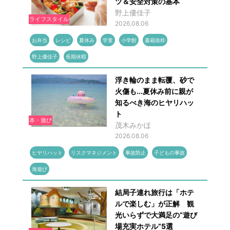
ツ＆安全対策の基本
野上優佳子
ライフスタイル
2026.08.06
お弁当
レシピ
夏休み
学童
小学館
書籍抜粋
野上優佳子
長期休暇
浮き輪のまま転覆、砂で
火傷も...夏休み前に親が
知るべき海のヒヤリハッ
ト
本・遊び
茂木みかほ
2026.08.06
ヒヤリハット
リスクマネジメント
事故防止
子どもの事故
海遊び
結局子連れ旅行は「ホテ
ルで楽しむ」が正解 観
光いらずで大満足の“遊び
場充実ホテル”5選