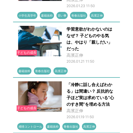
2026.01.23 11:50
小学生高学年
書籍抜粋
習い事
青春出版社
高濱正伸
学習意欲がわかないのは
なぜ？ 子どものやる気
は、やはり「親しだい」
だった
子どもの成長
高濱正伸
2026.01.21 11:50
書籍抜粋
青春出版社
高濱正伸
「冷静に話し合えばわか
る」は間違い？ 反抗的な
子ほど実は求めている“心
のすき間”を埋める方法
子どもの成長
高濱正伸
2026.01.19 11:50
感情コントロール
書籍抜粋
青春出版社
高濱正伸