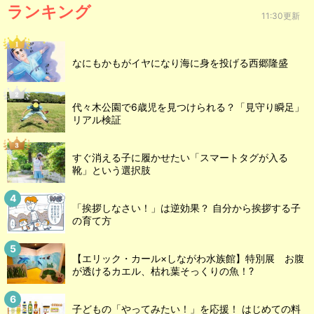
ランキング
11:30更新
なにもかもがイヤになり海に身を投げる西郷隆盛
代々木公園で6歳児を見つけられる？「見守り瞬足」
リアル検証
すぐ消える子に履かせたい「スマートタグが入る
靴」という選択肢
「挨拶しなさい！」は逆効果？ 自分から挨拶する子
の育て方
【エリック・カール×しながわ水族館】特別展 お腹
が透けるカエル、枯れ葉そっくりの魚！?
子どもの「やってみたい！」を応援！ はじめての料