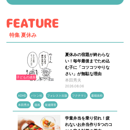
特集
夏休み
夏休みの宿題が終わらな
い！毎年最後までため込
む子に「コツコツやりな
さい」が無駄な理由
子どもの成長
本田秀夫
2026.08.06
ADHD
バトン社
フォレスト出版
フクチマミ
書籍抜粋
本田秀夫
漫画
発達障害
学童弁当を乗り切れ！疲
れないお弁当作り5つのコ