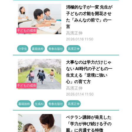
消極的な子が一変 先生が
子どもの才能を開花させ
た「みんなの前で」の一
言
子どもの成長
高濱正伸
2026.01.16 11:50
小学生
書籍抜粋
青春出版社
高濱正伸
大事なのは学力だけじゃ
ない AI時代の子どもの一
生支える「逆境に強い
心」の育て方
子どもの成長
高濱正伸
2026.01.14 11:50
書籍抜粋
生成AI
青春出版社
高濱正伸
ベテラン講師が発見した
「学力が伸び続ける子の
親」に共通する特徴