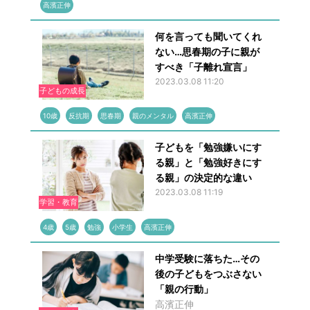
高濱正伸
何を言っても聞いてくれ
ない…思春期の子に親が
すべき「子離れ宣言」
2023.03.08 11:20
子どもの成長
10歳
反抗期
思春期
親のメンタル
高濱正伸
子どもを「勉強嫌いにす
る親」と「勉強好きにす
る親」の決定的な違い
2023.03.08 11:19
学習・教育
4歳
5歳
勉強
小学生
高濱正伸
中学受験に落ちた…その
後の子どもをつぶさない
「親の行動」
高濱正伸