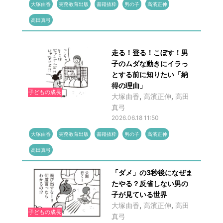
大塚由香
実務教育出版
書籍抜粋
男の子
高濱正伸
高田真弓
走る！登る！こぼす！男
子のムダな動きにイラっ
とする前に知りたい「納
得の理由」
子どもの成長
大塚由香
,
高濱正伸
,
高田
真弓
2026.06.18 11:50
大塚由香
実務教育出版
書籍抜粋
男の子
高濱正伸
高田真弓
「ダメ」の3秒後になぜま
たやる？反省しない男の
子が見ている世界
大塚由香
,
高濱正伸
,
高田
子どもの成長
真弓