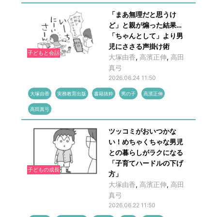
「まあ無理だと思うけ
ど」と親が煽った結果…
「ちゃんとして」より男
児にささる声掛け術
子どもと会話
大塚由香
,
高濱正伸
,
高田
真弓
2026.06.24 11:50
大塚由香
実務教育出版
書籍抜粋
男の子
高濱正伸
高田真弓
ツッコミがおいつかな
い！めちゃくちゃな男児
との暮らしがラクになる
「子育てハードルの下げ
子どもの成長
方」
大塚由香
,
高濱正伸
,
高田
真弓
2026.06.22 11:50