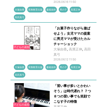
2026.06.16 11:50
大塚由香
実務教育出版
書籍抜粋
男の子
高濱正伸
高田真弓
「お菓子作りながら遊ば
せよう」女児ママの提案
に男児ママが受けたカル
チャーショック
子どもの成長
大塚由香
,
高濱正伸
,
高田
真弓
2026.06.12 11:50
大塚由香
実務教育出版
書籍抜粋
男の子
高濱正伸
高田真弓
「習い事が多いとかわい
そう」は時代遅れ？ ７つ
８つの習い事でも笑顔で
こなす子の特徴
子どもの成長
高濱正伸