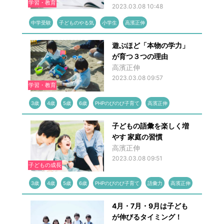
学習・教育
2023.03.08 10:48
中学受験
子どものやる気
小学生
高濱正伸
遊ぶほど「本物の学力」
が育つ３つの理由
高濱正伸
2023.03.08 09:57
学習・教育
3歳
4歳
5歳
6歳
PHPのびのび子育て
高濱正伸
子どもの語彙を楽しく増
やす 家庭の習慣
高濱正伸
2023.03.08 09:51
子どもの成長
3歳
4歳
5歳
6歳
PHPのびのび子育て
語彙力
高濱正伸
4月・7月・9月は子ども
が伸びるタイミング！