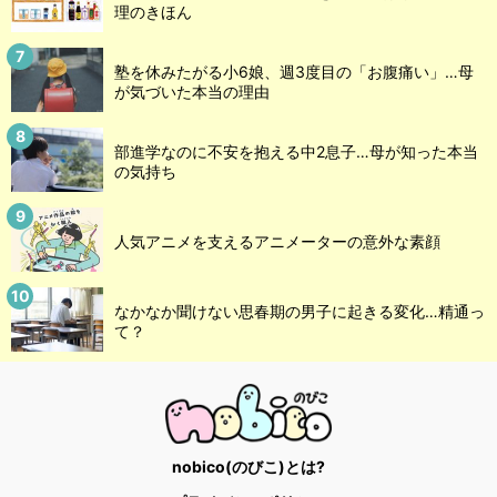
理のきほん
塾を休みたがる小6娘、週3度目の「お腹痛い」…母
が気づいた本当の理由
部進学なのに不安を抱える中2息子…母が知った本当
の気持ち
人気アニメを支えるアニメーターの意外な素顔
なかなか聞けない思春期の男子に起きる変化…精通っ
て？
nobico(のびこ)とは?