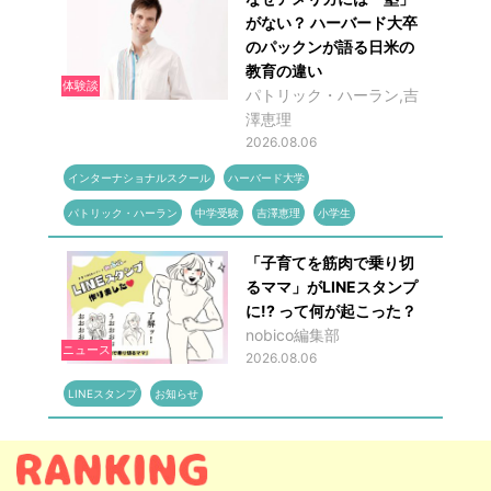
がない？ ハーバード大卒
のパックンが語る日米の
教育の違い
体験談
パトリック・ハーラン,吉
澤恵理
2026.08.06
インターナショナルスクール
ハーバード大学
パトリック・ハーラン
中学受験
吉澤恵理
小学生
「子育てを筋肉で乗り切
るママ」がLINEスタンプ
に!? って何が起こった？
nobico編集部
ニュース
2026.08.06
LINEスタンプ
お知らせ