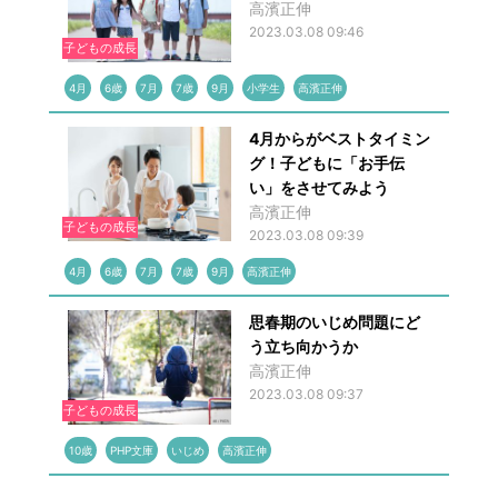
高濱正伸
2023.03.08 09:46
子どもの成長
4月
6歳
7月
7歳
9月
小学生
高濱正伸
4月からがベストタイミン
グ！子どもに「お手伝
い」をさせてみよう
高濱正伸
子どもの成長
2023.03.08 09:39
4月
6歳
7月
7歳
9月
高濱正伸
思春期のいじめ問題にど
う立ち向かうか
高濱正伸
2023.03.08 09:37
子どもの成長
10歳
PHP文庫
いじめ
高濱正伸