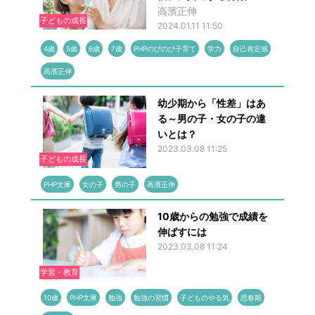
高濱正伸
子どもの成長
2024.01.11 11:50
4歳
5歳
6歳
7歳
PHPのびのび子育て
学力
自己肯定感
高濱正伸
幼少期から「性差」はあ
る～男の子・女の子の違
いとは？
2023.03.08 11:25
子どもの成長
PHP文庫
女の子
男の子
高濱正伸
10歳からの勉強で成績を
伸ばすには
2023.03.08 11:24
学習・教育
10歳
PHP文庫
勉強
勉強の習慣
子どものやる気
思春期