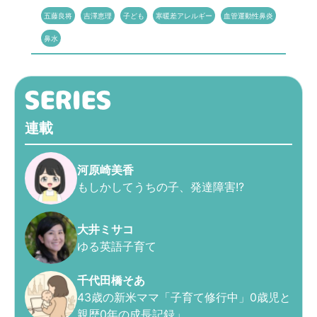
五藤良将
吉澤恵理
子ども
寒暖差アレルギー
血管運動性鼻炎
鼻水
連載
河原崎美香
もしかしてうちの子、発達障害!?
大井ミサコ
ゆる英語子育て
千代田橋そあ
43歳の新米ママ「子育て修行中」0歳児と
親歴0年の成長記録」