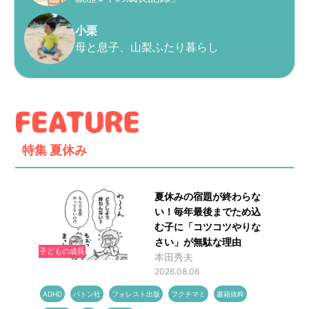
小栗
母と息子、山梨ふたり暮らし
特集
夏休み
夏休みの宿題が終わらな
い！毎年最後までため込
む子に「コツコツやりな
さい」が無駄な理由
子どもの成長
本田秀夫
2026.08.06
ADHD
バトン社
フォレスト出版
フクチマミ
書籍抜粋