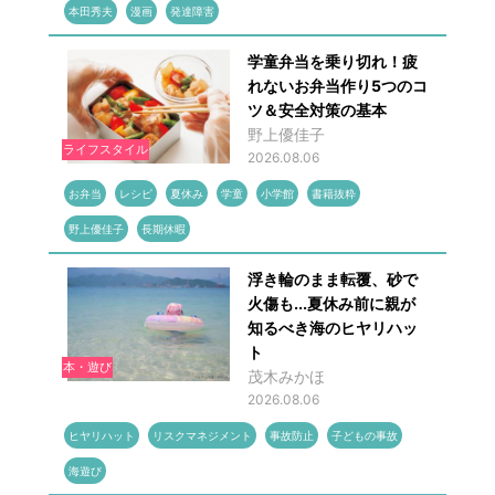
本田秀夫
漫画
発達障害
学童弁当を乗り切れ！疲
れないお弁当作り5つのコ
ツ＆安全対策の基本
野上優佳子
ライフスタイル
2026.08.06
お弁当
レシピ
夏休み
学童
小学館
書籍抜粋
野上優佳子
長期休暇
浮き輪のまま転覆、砂で
火傷も...夏休み前に親が
知るべき海のヒヤリハッ
ト
本・遊び
茂木みかほ
2026.08.06
ヒヤリハット
リスクマネジメント
事故防止
子どもの事故
海遊び