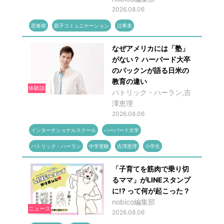
2026.08.06
思春期
親子コミュニケーション
辻希美
なぜアメリカには「塾」
がない？ ハーバード大卒
のパックンが語る日米の
教育の違い
体験談
パトリック・ハーラン,吉
澤恵理
2026.08.06
インターナショナルスクール
ハーバード大学
パトリック・ハーラン
中学受験
吉澤恵理
小学生
「子育てを筋肉で乗り切
るママ」がLINEスタンプ
に!? って何が起こった？
nobico編集部
ニュース
2026.08.06