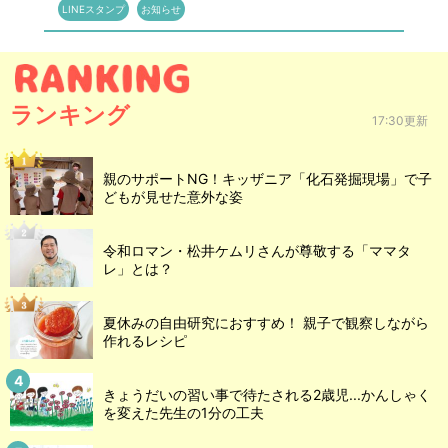
LINEスタンプ
お知らせ
ランキング
17:30更新
親のサポートNG！キッザニア「化石発掘現場」で子
どもが見せた意外な姿
令和ロマン・松井ケムリさんが尊敬する「ママタ
レ」とは？
夏休みの自由研究におすすめ！ 親子で観察しながら
作れるレシピ
きょうだいの習い事で待たされる2歳児...かんしゃく
を変えた先生の1分の工夫