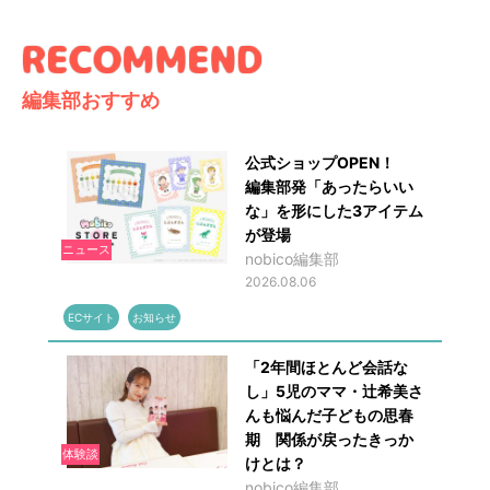
編集部おすすめ
公式ショップOPEN！
編集部発「あったらいい
な」を形にした3アイテム
が登場
ニュース
nobico編集部
2026.08.06
ECサイト
お知らせ
「2年間ほとんど会話な
し」5児のママ・辻希美さ
んも悩んだ子どもの思春
期 関係が戻ったきっか
体験談
けとは？
nobico編集部