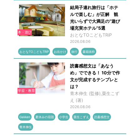
結局子連れ旅行は「ホテ
ルで楽しむ」が正解 観
光いらずで大満足の“遊び
場充実ホテル”5選
本・遊び
おとなTOこどもTRiP
2026.08.06
おとなTOこどもTRiP
お出かけ
旅行
書籍抜粋
読書感想文は「あなう
め」でできる！ 10分で作
文が完成するテンプレと
は？
学習・教育
青木伸生 (監修),粟生こず
え (著)
2026.08.06
Gakken
夏休みの宿題
小学生
粟生こずえ
読書感想文
青木伸生