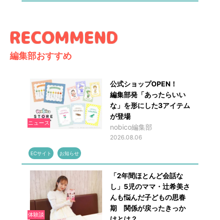
編集部おすすめ
公式ショップOPEN！
編集部発「あったらいい
な」を形にした3アイテム
が登場
ニュース
nobico編集部
2026.08.06
ECサイト
お知らせ
「2年間ほとんど会話な
し」5児のママ・辻希美さ
んも悩んだ子どもの思春
期 関係が戻ったきっか
体験談
けとは？