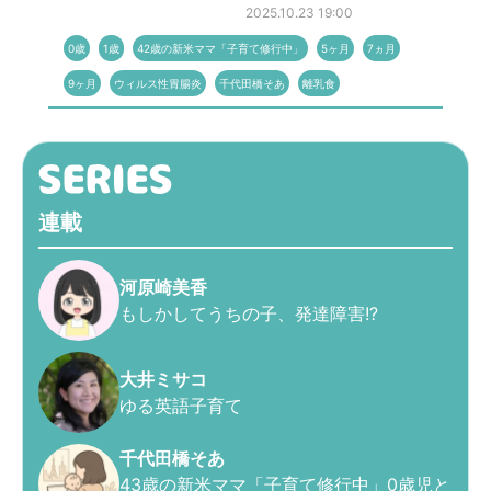
2025.10.23 19:00
0歳
1歳
42歳の新米ママ「子育て修行中」
5ヶ月
7ヵ月
9ヶ月
ウィルス性胃腸炎
千代田橋そあ
離乳食
連載
河原崎美香
もしかしてうちの子、発達障害!?
大井ミサコ
ゆる英語子育て
千代田橋そあ
43歳の新米ママ「子育て修行中」0歳児と