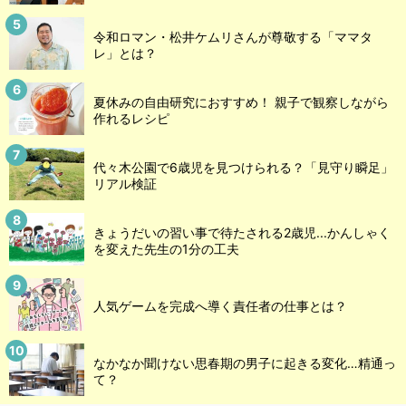
令和ロマン・松井ケムリさんが尊敬する「ママタ
レ」とは？
夏休みの自由研究におすすめ！ 親子で観察しながら
作れるレシピ
代々木公園で6歳児を見つけられる？「見守り瞬足」
リアル検証
きょうだいの習い事で待たされる2歳児...かんしゃく
を変えた先生の1分の工夫
人気ゲームを完成へ導く責任者の仕事とは？
なかなか聞けない思春期の男子に起きる変化…精通っ
て？