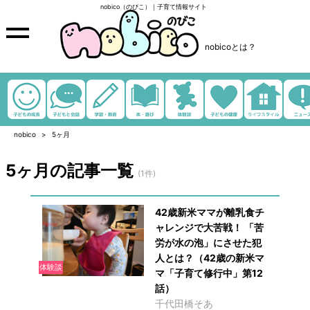
nobico（のびこ）｜子育て情報サイト
nobicoとは？
nobico
5ヶ月
5ヶ月の記事一覧
(1件)
42歳新米ママが離乳食チ
ャレンジで大苦戦！ 「苦
労が水の泡」にさせた犯
人とは？（42歳の新米マ
体験談
マ「子育て修行中」第12
話）
千代田橋そあ