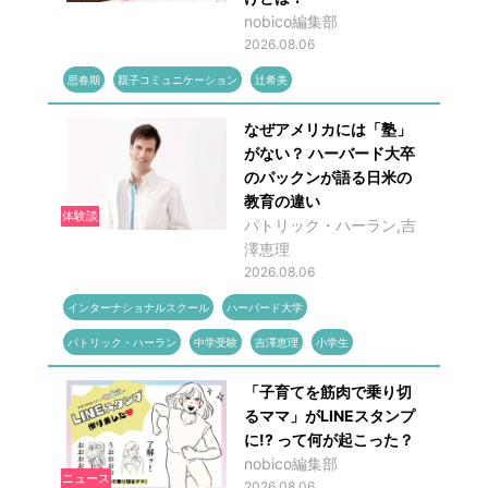
nobico編集部
2026.08.06
思春期
親子コミュニケーション
辻希美
なぜアメリカには「塾」
がない？ ハーバード大卒
のパックンが語る日米の
教育の違い
体験談
パトリック・ハーラン,吉
澤恵理
2026.08.06
インターナショナルスクール
ハーバード大学
パトリック・ハーラン
中学受験
吉澤恵理
小学生
「子育てを筋肉で乗り切
るママ」がLINEスタンプ
に!? って何が起こった？
nobico編集部
ニュース
2026.08.06