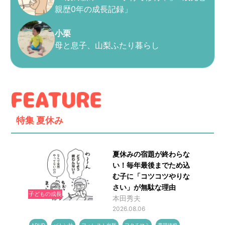
親歴0年の成長記録」
小栗
母と息子、山梨ふたり暮らし
特集
夏休み
夏休みの宿題が終わらな
い！毎年最後までため込
む子に「コツコツやりな
さい」が無駄な理由
子どもの成長
本田秀夫
2026.08.06