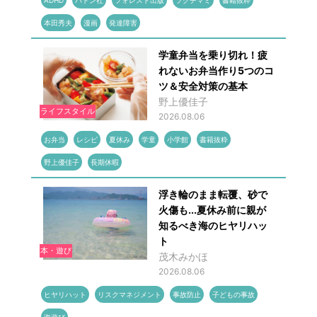
ADHD
バトン社
フォレスト出版
フクチマミ
書籍抜粋
本田秀夫
漫画
発達障害
学童弁当を乗り切れ！疲
れないお弁当作り5つのコ
ツ＆安全対策の基本
野上優佳子
ライフスタイル
2026.08.06
お弁当
レシピ
夏休み
学童
小学館
書籍抜粋
野上優佳子
長期休暇
浮き輪のまま転覆、砂で
火傷も...夏休み前に親が
知るべき海のヒヤリハッ
ト
本・遊び
茂木みかほ
2026.08.06
ヒヤリハット
リスクマネジメント
事故防止
子どもの事故