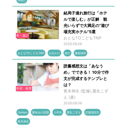
海遊び
結局子連れ旅行は「ホテ
ルで楽しむ」が正解 観
光いらずで大満足の“遊び
場充実ホテル”5選
本・遊び
おとなTOこどもTRiP
2026.08.06
おとなTOこどもTRiP
お出かけ
旅行
書籍抜粋
読書感想文は「あなう
め」でできる！ 10分で作
文が完成するテンプレと
は？
学習・教育
青木伸生 (監修),粟生こず
え (著)
2026.08.06
Gakken
夏休みの宿題
小学生
粟生こずえ
読書感想文
青木伸生