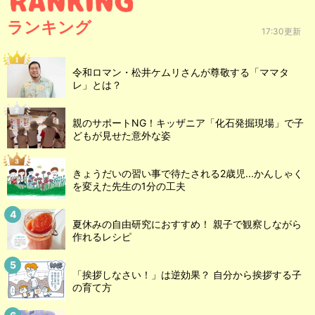
ランキング
17:30更新
令和ロマン・松井ケムリさんが尊敬する「ママタ
レ」とは？
親のサポートNG！キッザニア「化石発掘現場」で子
どもが見せた意外な姿
きょうだいの習い事で待たされる2歳児...かんしゃく
を変えた先生の1分の工夫
夏休みの自由研究におすすめ！ 親子で観察しながら
作れるレシピ
「挨拶しなさい！」は逆効果？ 自分から挨拶する子
の育て方