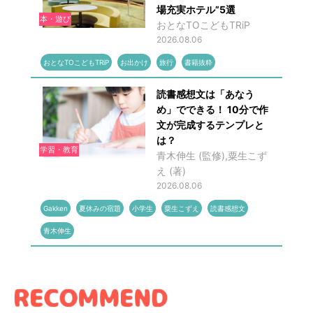
場充実ホテル”5選
本・遊び
おとなTOこどもTRiP
2026.08.06
おとなTOこどもTRiP
お出かけ
旅行
書籍抜粋
読書感想文は「あなう
め」でできる！ 10分で作
文が完成するテンプレと
は？
学習・教育
青木伸生 (監修),粟生こず
え (著)
2026.08.06
Gakken
夏休みの宿題
小学生
粟生こずえ
読書感想文
青木伸生