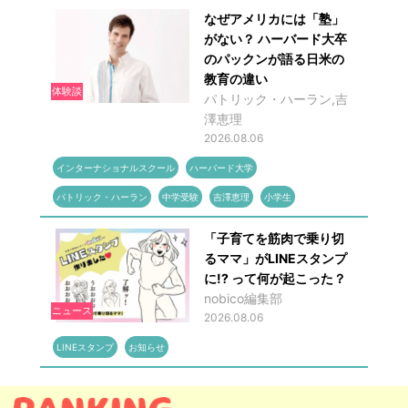
なぜアメリカには「塾」
がない？ ハーバード大卒
のパックンが語る日米の
教育の違い
体験談
パトリック・ハーラン,吉
澤恵理
2026.08.06
インターナショナルスクール
ハーバード大学
パトリック・ハーラン
中学受験
吉澤恵理
小学生
「子育てを筋肉で乗り切
るママ」がLINEスタンプ
に!? って何が起こった？
nobico編集部
ニュース
2026.08.06
LINEスタンプ
お知らせ