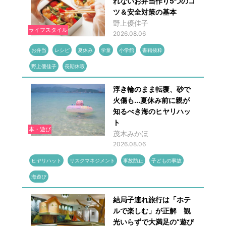
れないお弁当作り5つのコ
ツ＆安全対策の基本
野上優佳子
ライフスタイル
2026.08.06
お弁当
レシピ
夏休み
学童
小学館
書籍抜粋
野上優佳子
長期休暇
浮き輪のまま転覆、砂で
火傷も...夏休み前に親が
知るべき海のヒヤリハッ
ト
本・遊び
茂木みかほ
2026.08.06
ヒヤリハット
リスクマネジメント
事故防止
子どもの事故
海遊び
結局子連れ旅行は「ホテ
ルで楽しむ」が正解 観
光いらずで大満足の“遊び