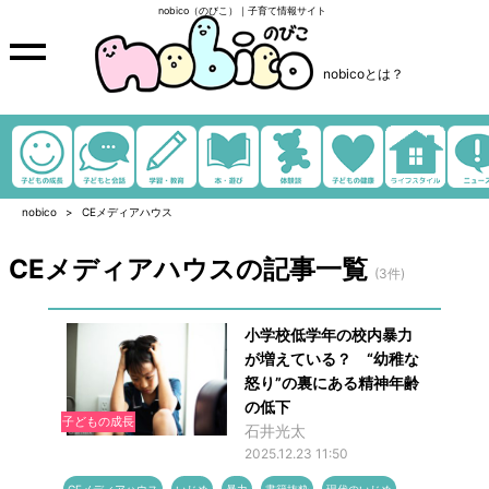
nobico（のびこ）｜子育て情報サイト
nobicoとは？
nobico
CEメディアハウス
CEメディアハウスの記事一覧
(3件)
小学校低学年の校内暴力
が増えている？ “幼稚な
怒り”の裏にある精神年齢
の低下
子どもの成長
石井光太
2025.12.23 11:50