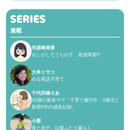
連載
河原崎美香
もしかしてうちの子、発達障害!?
大井ミサコ
ゆる英語子育て
千代田橋そあ
43歳の新米ママ「子育て修行中」0歳児と
親歴0年の成長記録」
小栗
母と息子、山梨ふたり暮らし