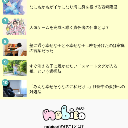
なにもかもがイヤになり海に身を投げる西郷隆盛
人気ゲームを完成へ導く責任者の仕事とは？
塾に通う幸せな子と不幸せな子…差を分けたのは家庭
の言葉だった
すぐ消える子に履かせたい「スマートタグが入る
靴」という選択肢
「みんな幸せそうなのに私だけ…」妊娠中の孤独への
対処法
nobico(のびこ)とは?