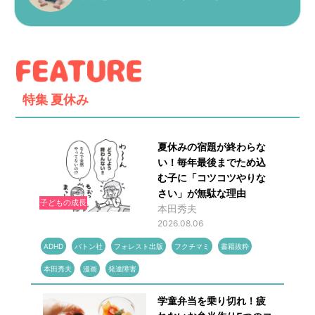
特集
夏休み
夏休みの宿題が終わらな
い！毎年最後までため込
む子に「コツコツやりな
さい」が無駄な理由
子どもの成長
本田秀夫
2026.08.06
ADHD
バトン社
フォレスト出版
フクチマミ
書籍抜粋
本田秀夫
漫画
発達障害
学童弁当を乗り切れ！疲