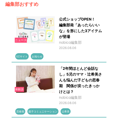
編集部おすすめ
公式ショップOPEN！
編集部発「あったらいい
な」を形にした3アイテム
が登場
ニュース
nobico編集部
2026.08.06
ECサイト
お知らせ
「2年間ほとんど会話な
し」5児のママ・辻希美さ
んも悩んだ子どもの思春
期 関係が戻ったきっか
体験談
けとは？
nobico編集部
2026.08.06
思春期
親子コミュニケーション
辻希美