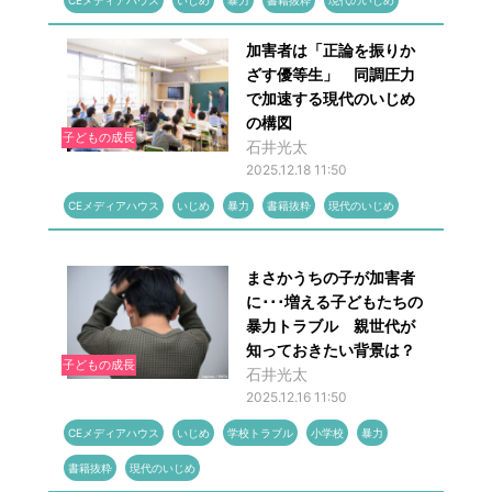
CEメディアハウス
いじめ
暴力
書籍抜粋
現代のいじめ
加害者は「正論を振りか
ざす優等生」 同調圧力
で加速する現代のいじめ
の構図
子どもの成長
石井光太
2025.12.18 11:50
CEメディアハウス
いじめ
暴力
書籍抜粋
現代のいじめ
まさかうちの子が加害者
に･･･増える子どもたちの
暴力トラブル 親世代が
知っておきたい背景は？
子どもの成長
石井光太
2025.12.16 11:50
CEメディアハウス
いじめ
学校トラブル
小学校
暴力
書籍抜粋
現代のいじめ