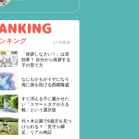
ンキング
17:30更新
「挨拶しなさい！」は逆
効果？ 自分から挨拶する
子の育て方
なにもかもがイヤになり
海に身を投げる西郷隆盛
すぐ消える子に履かせた
い「スマートタグが入る
靴」という選択肢
代々木公園で6歳児を見つ
けられる？「見守り瞬
足」リアル検証