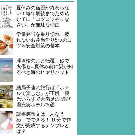
夏休みの宿題が終わらな
い！毎年最後までため込
む子に「コツコツやりな
さい」が無駄な理由
学童弁当を乗り切れ！疲
れないお弁当作り5つのコ
ツ＆安全対策の基本
浮き輪のまま転覆、砂で
火傷も...夏休み前に親が知
るべき海のヒヤリハット
結局子連れ旅行は「ホテ
ルで楽しむ」が正解 観
光いらずで大満足の“遊び
場充実ホテル”5選
読書感想文は「あなう
め」でできる！ 10分で作
文が完成するテンプレと
は？