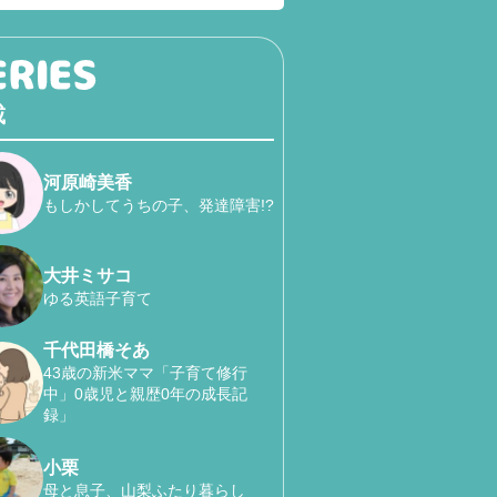
載
河原崎美香
もしかしてうちの子、発達障害!?
大井ミサコ
ゆる英語子育て
千代田橋そあ
43歳の新米ママ「子育て修行
中」0歳児と親歴0年の成長記
録」
小栗
母と息子、山梨ふたり暮らし