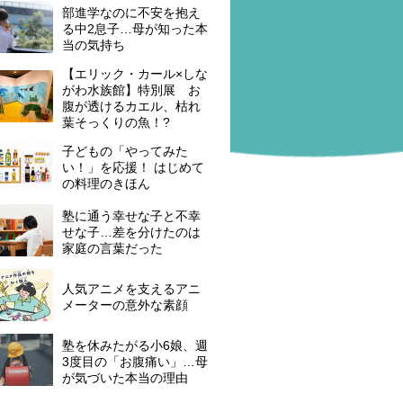
部進学なのに不安を抱え
る中2息子…母が知った本
当の気持ち
【エリック・カール×しな
がわ水族館】特別展 お
腹が透けるカエル、枯れ
葉そっくりの魚！?
子どもの「やってみた
い！」を応援！ はじめて
の料理のきほん
塾に通う幸せな子と不幸
せな子…差を分けたのは
家庭の言葉だった
人気アニメを支えるアニ
メーターの意外な素顔
塾を休みたがる小6娘、週
3度目の「お腹痛い」…母
が気づいた本当の理由