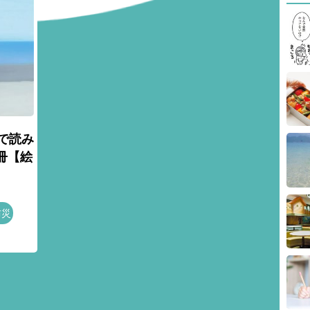
で読み
冊【絵
防災