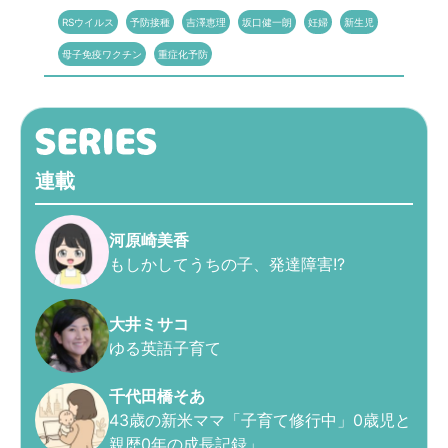
RSウイルス
予防接種
吉澤恵理
坂口健一朗
妊婦
新生児
母子免疫ワクチン
重症化予防
連載
河原崎美香
もしかしてうちの子、発達障害!?
大井ミサコ
ゆる英語子育て
千代田橋そあ
43歳の新米ママ「子育て修行中」0歳児と
親歴0年の成長記録」