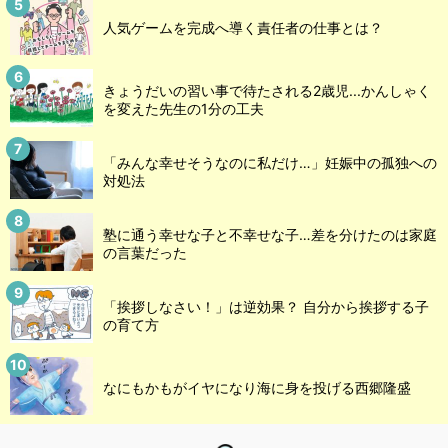
人気ゲームを完成へ導く責任者の仕事とは？
きょうだいの習い事で待たされる2歳児...かんしゃく
を変えた先生の1分の工夫
「みんな幸せそうなのに私だけ…」妊娠中の孤独への
対処法
塾に通う幸せな子と不幸せな子…差を分けたのは家庭
の言葉だった
「挨拶しなさい！」は逆効果？ 自分から挨拶する子
の育て方
なにもかもがイヤになり海に身を投げる西郷隆盛