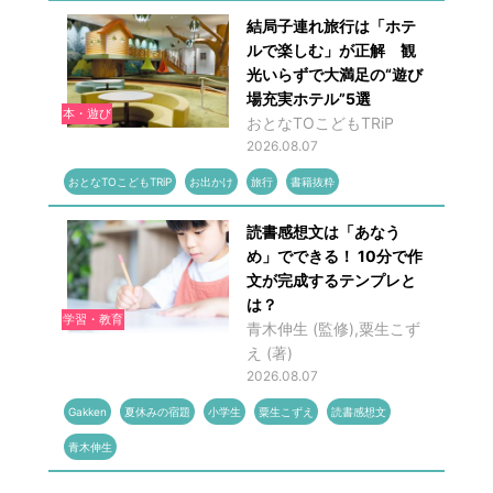
結局子連れ旅行は「ホテ
ルで楽しむ」が正解 観
光いらずで大満足の“遊び
場充実ホテル”5選
本・遊び
おとなTOこどもTRiP
2026.08.07
おとなTOこどもTRiP
お出かけ
旅行
書籍抜粋
読書感想文は「あなう
め」でできる！ 10分で作
文が完成するテンプレと
は？
学習・教育
青木伸生 (監修),粟生こず
え (著)
2026.08.07
Gakken
夏休みの宿題
小学生
粟生こずえ
読書感想文
青木伸生