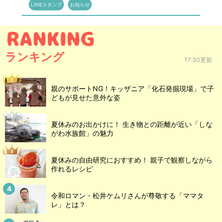
LINEスタンプ
お知らせ
ランキング
17:30更新
親のサポートNG！キッザニア「化石発掘現場」で子
どもが見せた意外な姿
夏休みのお出かけに！ 生き物との距離が近い「しな
がわ水族館」の魅力
夏休みの自由研究におすすめ！ 親子で観察しながら
作れるレシピ
令和ロマン・松井ケムリさんが尊敬する「ママタ
レ」とは？