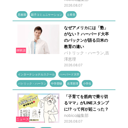
2026.08.07
思春期
親子コミュニケーション
辻希美
なぜアメリカには「塾」
がない？ ハーバード大卒
のパックンが語る日米の
教育の違い
体験談
パトリック・ハーラン,吉
澤恵理
2026.08.07
インターナショナルスクール
ハーバード大学
パトリック・ハーラン
中学受験
吉澤恵理
小学生
「子育てを筋肉で乗り切
るママ」がLINEスタンプ
に!? って何が起こった？
nobico編集部
ニュース
2026.08.07