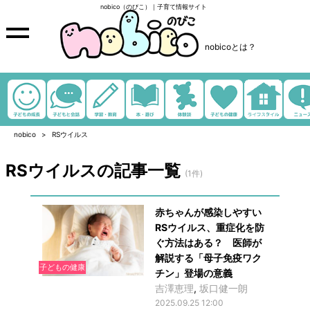
nobico（のびこ）｜子育て情報サイト
nobicoとは？
nobico
RSウイルス
RSウイルスの記事一覧
(1件)
赤ちゃんが感染しやすい
RSウイルス、重症化を防
ぐ方法はある？ 医師が
解説する「母子免疫ワク
子どもの健康
チン」登場の意義
吉澤恵理
,
坂口健一朗
2025.09.25 12:00