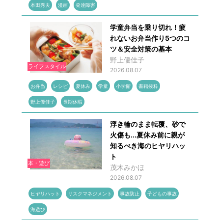
本田秀夫
漫画
発達障害
学童弁当を乗り切れ！疲
れないお弁当作り5つのコ
ツ＆安全対策の基本
野上優佳子
ライフスタイル
2026.08.07
お弁当
レシピ
夏休み
学童
小学館
書籍抜粋
野上優佳子
長期休暇
浮き輪のまま転覆、砂で
火傷も...夏休み前に親が
知るべき海のヒヤリハッ
ト
本・遊び
茂木みかほ
2026.08.07
ヒヤリハット
リスクマネジメント
事故防止
子どもの事故
海遊び