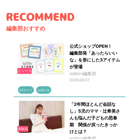
編集部おすすめ
公式ショップOPEN！
編集部発「あったらいい
な」を形にした3アイテム
が登場
ニュース
nobico編集部
2026.08.07
ECサイト
お知らせ
「2年間ほとんど会話な
し」5児のママ・辻希美さ
んも悩んだ子どもの思春
期 関係が戻ったきっか
体験談
けとは？
nobico編集部