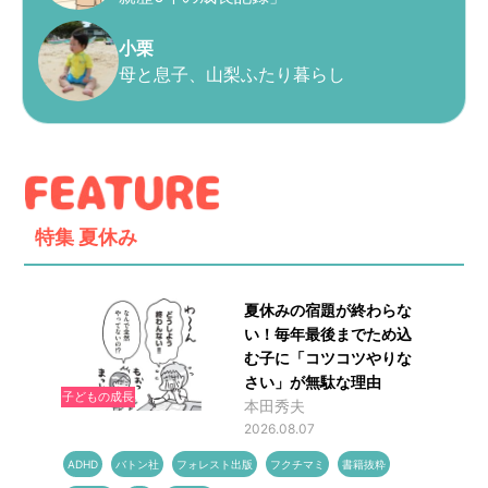
小栗
母と息子、山梨ふたり暮らし
特集
夏休み
夏休みの宿題が終わらな
い！毎年最後までため込
む子に「コツコツやりな
さい」が無駄な理由
子どもの成長
本田秀夫
2026.08.07
ADHD
バトン社
フォレスト出版
フクチマミ
書籍抜粋