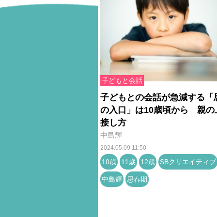
子どもと会話
子どもとの会話が急減する「
の入口」は10歳頃から 親の
接し方
中島輝
2024.05.09 11:50
10歳
11歳
12歳
SBクリエイティブ
中島輝
思春期