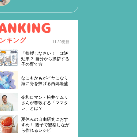
ンキング
11:30更新
「挨拶しなさい！」は逆
効果？ 自分から挨拶する
子の育て方
なにもかもがイヤになり
海に身を投げる西郷隆盛
令和ロマン・松井ケムリ
さんが尊敬する「ママタ
レ」とは？
夏休みの自由研究におす
すめ！ 親子で観察しなが
ら作れるレシピ