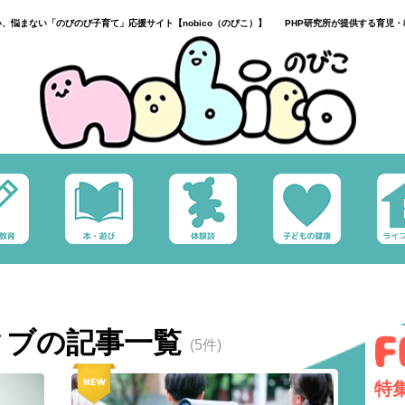
い、悩まない「のびのび子育て」応援サイト【nobico（のびこ）】 PHP研究所が提供する育児・
ィブの記事一覧
(5件)
特