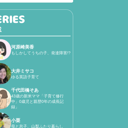
載
河原崎美香
もしかしてうちの子、発達障害!?
大井ミサコ
ゆる英語子育て
千代田橋そあ
43歳の新米ママ「子育て修行
中」0歳児と親歴0年の成長記
録」
小栗
母と息子、山梨ふたり暮らし