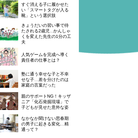
すぐ消える子に履かせた
い「スマートタグが入る
靴」という選択肢
きょうだいの習い事で待
たされる2歳児...かんしゃ
くを変えた先生の1分の工
夫
人気ゲームを完成へ導く
責任者の仕事とは？
塾に通う幸せな子と不幸
せな子…差を分けたのは
家庭の言葉だった
親のサポートNG！キッザ
ニア「化石発掘現場」で
子どもが見せた意外な姿
なかなか聞けない思春期
の男子に起きる変化…精
通って？