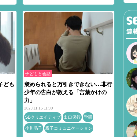
連
子どもと会話
子ども
褒められると万引きできない…非行
少年の告白が教える「言葉かけの
力」
2023.11.15 11:30
SBクリエイティブ
出口保行
学研
小川晶子
親子コミュニケーション