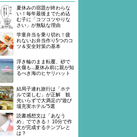
夏休みの宿題が終わらな
い！毎年最後までため込
む子に「コツコツやりな
さい」が無駄な理由
学童弁当を乗り切れ！疲
れないお弁当作り5つのコ
ツ＆安全対策の基本
浮き輪のまま転覆、砂で
火傷も...夏休み前に親が知
るべき海のヒヤリハット
結局子連れ旅行は「ホテ
ルで楽しむ」が正解 観
光いらずで大満足の“遊び
場充実ホテル”5選
読書感想文は「あなう
め」でできる！ 10分で作
文が完成するテンプレと
は？