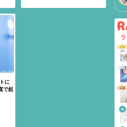
ラ
トに
庭で起