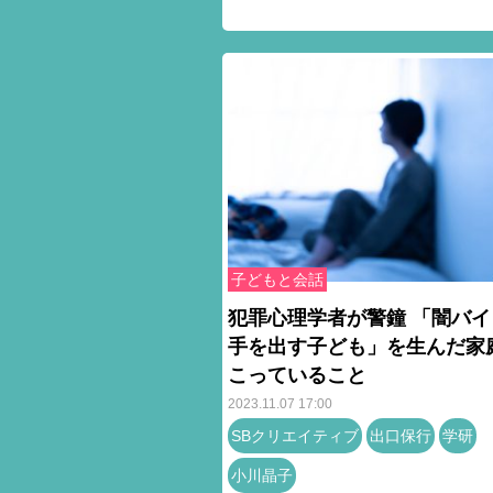
子どもと会話
犯罪心理学者が警鐘 「闇バイ
手を出す子ども」を生んだ家
こっていること
2023.11.07 17:00
SBクリエイティブ
出口保行
学研
小川晶子