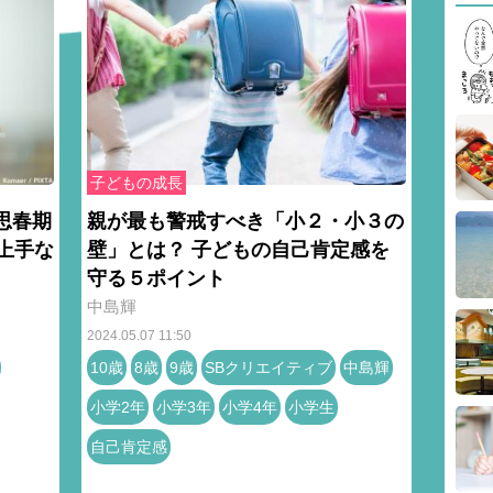
子どもの成長
思春期
親が最も警戒すべき「小２・小３の
上手な
壁」とは？ 子どもの自己肯定感を
守る５ポイント
中島輝
2024.05.07 11:50
10歳
8歳
9歳
SBクリエイティブ
中島輝
小学2年
小学3年
小学4年
小学生
自己肯定感