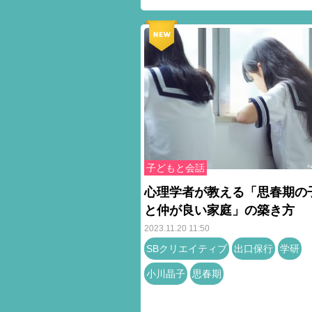
子どもと会話
心理学者が教える「思春期の
と仲が良い家庭」の築き方
2023.11.20 11:50
SBクリエイティブ
出口保行
学研
小川晶子
思春期