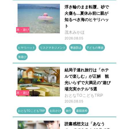
浮き輪のまま転覆、砂で
火傷も...夏休み前に親が
知るべき海のヒヤリハッ
ト
本・遊び
茂木みかほ
2026.08.05
ヒヤリハット
リスクマネジメント
事故防止
子どもの事故
海遊び
結局子連れ旅行は「ホテ
ルで楽しむ」が正解 観
光いらずで大満足の“遊び
場充実ホテル”5選
本・遊び
おとなTOこどもTRiP
2026.08.05
おとなTOこどもTRiP
お出かけ
旅行
書籍抜粋
読書感想文は「あなう