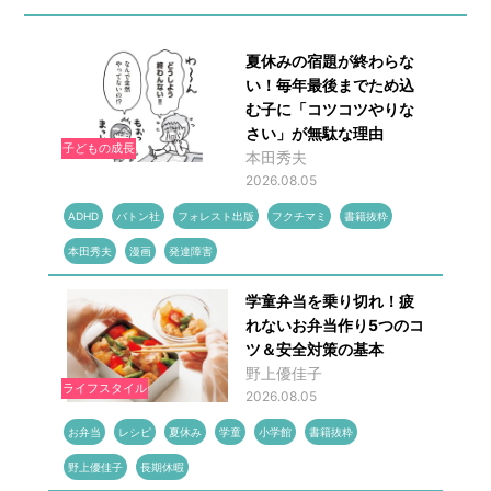
夏休みの宿題が終わらな
い！毎年最後までため込
む子に「コツコツやりな
さい」が無駄な理由
子どもの成長
本田秀夫
2026.08.05
ADHD
バトン社
フォレスト出版
フクチマミ
書籍抜粋
本田秀夫
漫画
発達障害
学童弁当を乗り切れ！疲
れないお弁当作り5つのコ
ツ＆安全対策の基本
野上優佳子
ライフスタイル
2026.08.05
お弁当
レシピ
夏休み
学童
小学館
書籍抜粋
野上優佳子
長期休暇