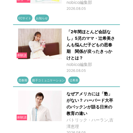
nobico編集部
2026.08.05
ECサイト
お知らせ
「2年間ほとんど会話な
し」5児のママ・辻希美さ
んも悩んだ子どもの思春
期 関係が戻ったきっか
体験談
けとは？
nobico編集部
2026.08.05
思春期
親子コミュニケーション
辻希美
なぜアメリカには「塾」
がない？ ハーバード大卒
のパックンが語る日米の
教育の違い
体験談
パトリック・ハーラン,吉
澤恵理
2026.08.05