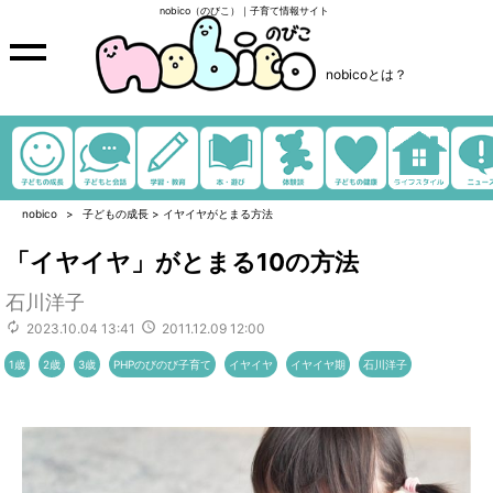
nobico（のびこ）｜子育て情報サイト
nobicoとは？
nobico
子どもの成長
>
イヤイヤがとまる方法
「イヤイヤ」がとまる10の方法
石川洋子
2023.10.04 13:41
2011.12.09 12:00
1歳
2歳
3歳
PHPのびのび子育て
イヤイヤ
イヤイヤ期
石川洋子