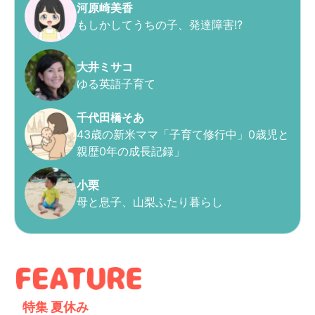
河原崎美香
もしかしてうちの子、発達障害!?
大井ミサコ
ゆる英語子育て
千代田橋そあ
43歳の新米ママ「子育て修行中」0歳児と
親歴0年の成長記録」
小栗
母と息子、山梨ふたり暮らし
特集
夏休み