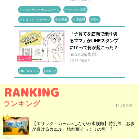
インターナショナルスクール
ハーバード大学
パトリック・ハーラン
中学受験
吉澤恵理
小学生
「子育てを筋肉で乗り切
るママ」がLINEスタンプ
に!? って何が起こった？
nobico編集部
ニュース
2026.08.05
LINEスタンプ
お知らせ
ランキング
17:30更新
【エリック・カール×しながわ水族館】特別展 お腹
が透けるカエル、枯れ葉そっくりの魚！?