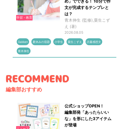
め」でできる！ 10分で作
文が完成するテンプレと
は？
学習・教育
青木伸生 (監修),粟生こず
え (著)
2026.08.05
Gakken
夏休みの宿題
小学生
粟生こずえ
読書感想文
青木伸生
編集部おすすめ
公式ショップOPEN！
編集部発「あったらいい
な」を形にした3アイテム
が登場
ニュース