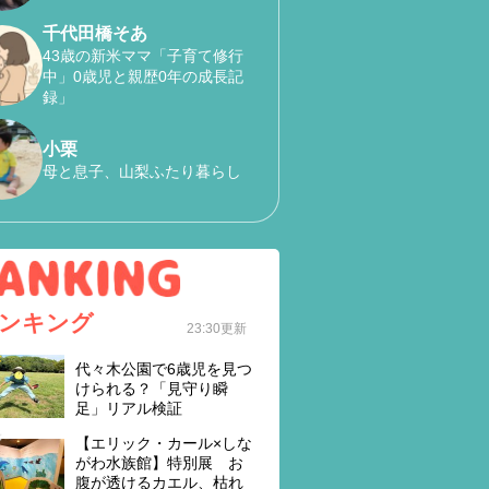
千代田橋そあ
43歳の新米ママ「子育て修行
中」0歳児と親歴0年の成長記
録」
小栗
母と息子、山梨ふたり暮らし
ンキング
23:30更新
代々木公園で6歳児を見つ
けられる？「見守り瞬
足」リアル検証
【エリック・カール×しな
がわ水族館】特別展 お
腹が透けるカエル、枯れ