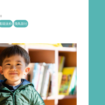
00
書籍抜粋
飛鳥新社