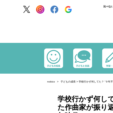
比べな
nobico
子どもの成長
>
学校行かず何してた？ “９年
学校行かず何して
た作曲家が振り