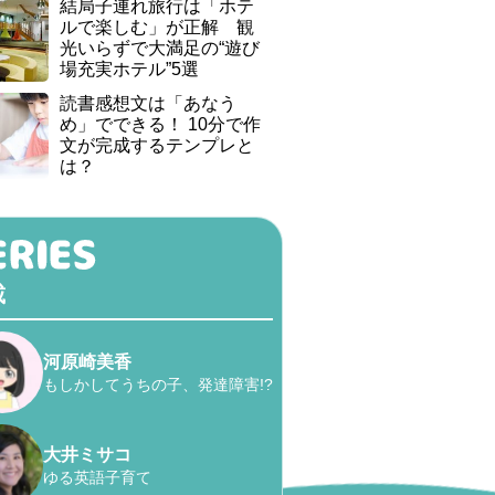
結局子連れ旅行は「ホテ
ルで楽しむ」が正解 観
光いらずで大満足の“遊び
場充実ホテル”5選
読書感想文は「あなう
め」でできる！ 10分で作
文が完成するテンプレと
は？
載
河原崎美香
もしかしてうちの子、発達障害!?
大井ミサコ
ゆる英語子育て