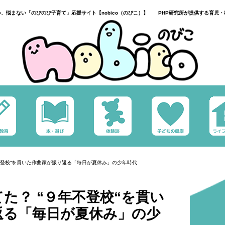
い、悩まない「のびのび子育て」応援サイト【nobico（のびこ）】 PHP研究所が提供する育児・
不登校“を貫いた作曲家が振り返る「毎日が夏休み」の少年時代
た？ “９年不登校“を貫い
返る「毎日が夏休み」の少