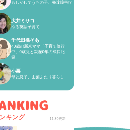
もしかしてうちの子、発達障害!?
大井ミサコ
ゆる英語子育て
千代田橋そあ
43歳の新米ママ「子育て修行
中」0歳児と親歴0年の成長記
録」
小栗
母と息子、山梨ふたり暮らし
ンキング
11:30更新