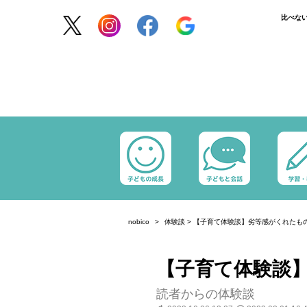
比べな
nobico
体験談
>
【子育て体験談】劣等感がくれたも
【子育て体験談
読者からの体験談