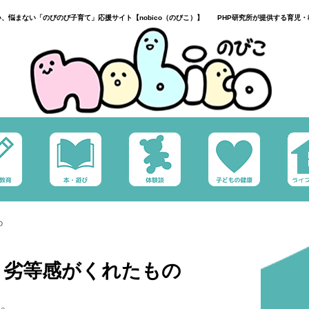
い、悩まない「のびのび子育て」応援サイト【nobico（のびこ）】 PHP研究所が提供する育児・
の
】劣等感がくれたもの