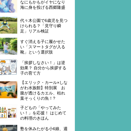
なにもかもがイヤになり
海に身を投げる西郷隆盛
代々木公園で6歳児を見つ
けられる？「見守り瞬
足」リアル検証
すぐ消える子に履かせた
い「スマートタグが入る
靴」という選択肢
「挨拶しなさい！」は逆
効果？ 自分から挨拶する
子の育て方
【エリック・カール×しな
がわ水族館】特別展 お
腹が透けるカエル、枯れ
葉そっくりの魚！?
子どもの「やってみた
い！」を応援！ はじめて
の料理のきほん
塾を休みたがる小6娘、週