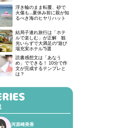
浮き輪のまま転覆、砂で
火傷も...夏休み前に親が知
るべき海のヒヤリハット
結局子連れ旅行は「ホテ
ルで楽しむ」が正解 観
光いらずで大満足の“遊び
場充実ホテル”5選
読書感想文は「あなう
め」でできる！ 10分で作
文が完成するテンプレと
は？
載
河原崎美香